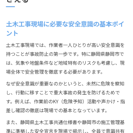
静岡県土木工事施工管理基準の活用方法
現場で役立つ土木工事共通仕様書の読み解
き方
土木工事現場に必要な安全意識の基本ポイ
土木工事様式を使った実務手順のポイント
ント
地下埋設物事故防止マニュアルの重要事項
土木工事現場では、作業者一人ひとりが高い安全意識を
静岡県写真管理基準が現場にもたらす利点
持つことが事故防止の第一歩です。特に静岡県静岡市で
安全確保に役立つ静岡市の土木管理法
は、気象や地盤条件など地域特有のリスクも考慮し、現
場全体で安全管理を徹底する必要があります。
静岡市施工管理基準で進める土木安全
土木事故時に求められる安全作業宣言の実
なぜ安全意識が重要なのかというと、未然に危険を察知
践
し、行動に移すことで重大事故の発生を防げるためで
土木管理法を活用したリスク低減策の工夫
す。例えば、作業前のKY（危険予知）活動や声かけ・指
差し確認の徹底は現場での基本となっています。
土木工事現場の安全管理体制強化のポイン
ト
また、静岡県土木工事共通仕様書や静岡市の施工管理基
静岡市の監督員と元請の責任範囲を明確化
準に準拠した安全宣言を現場で掲示し、全員で意識共有