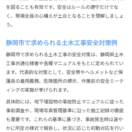
を図ることも有効です。安全はルールの遵守だけでな
事故予防へ静岡県共通仕様書を活かす
く、現場全員の心構えが土台となることを理解しましょ
土木工事共通仕様書で事故予防を徹底する
う。
事故防止に役立つ土木工事様式の運用例
地下埋設物の事故防止マニュアル活用法
静岡市で求められる土木工事安全対策例
現場点検で見逃さない土木事故リスク
静岡市で求められる土木工事の安全対策は、静岡県土木
土木工事安全作業宣言の具体的運用ポイン
工事共通仕様書や各種マニュアルをもとに定められてい
ト
ます。代表的な対策として、安全帯やヘルメットなど保
静岡市の土木現場で実践する安全手順
護具の着用義務、危険箇所の標示、作業前の安全ミーテ
土木工事現場で実践する日常安全点検法
ィングの実施が挙げられます。
土木事故を防ぐための掲示物と書類整理術
具体的には、地下埋設物の事故防止マニュアルに従った
安全パトロールを活かした土木現場改善策
事前調査や、現場写真管理基準に沿った施工記録の徹底
静岡市土木工事で守るべき作業手順の要点
も重要です。これらの基準に基づき、事故発生時は速や
土木工事における再発防止策の実効性評価
かに所定の様式で報告し、状況に応じた初動対応を行い