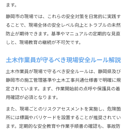
現場管理者必見の土木安全運用ガイド
ます。
土木工事現場管理者が守る安全運用要領
静岡市の現場では、これらの安全対策を日常的に実践す
事故発生時の土木現場対応フロー解説
ることで、現場全体の安全レベル向上とトラブルの未然
防止が期待できます。基準やマニュアルの定期的な見直
再発防止へ土木工事現場で取るべき措置
しと、現場教育の継続が不可欠です。
静岡県の基準に沿った安全報告様式の活用
土木安全運用を標準化するための手順事例
土木作業員が守るべき現場安全ルール解説
土木作業員が現場で守るべき安全ルールは、静岡県及び
静岡市の施工管理基準や土木工事共通仕様書で明確に規
定されています。まず、作業開始前の点呼や保護具の着
用確認が必須となります。
また、現場ごとのリスクアセスメントを実施し、危険箇
所には標識やバリケードを設置することが推奨されてい
ます。定期的な安全教育や作業手順書の確認も、事故防