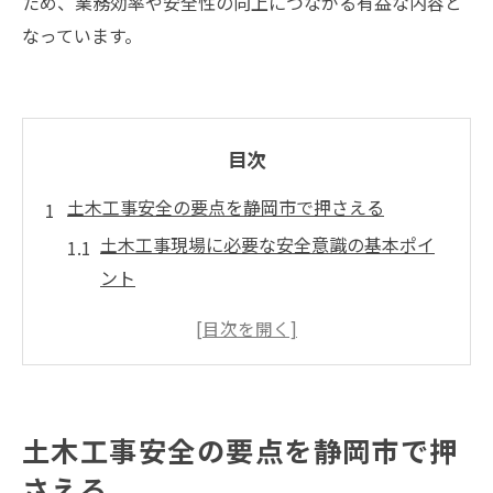
ため、業務効率や安全性の向上につながる有益な内容と
なっています。
目次
土木工事安全の要点を静岡市で押さえる
土木工事現場に必要な安全意識の基本ポイ
ント
静岡市で求められる土木工事安全対策例
土木作業員が守るべき現場安全ルール解説
土木事故防止へ現場で重視する点まとめ
静岡市土木現場の安全パトロール実践法
土木工事安全の要点を静岡市で押
静岡県の基準から学ぶ土木工事の実務
さえる