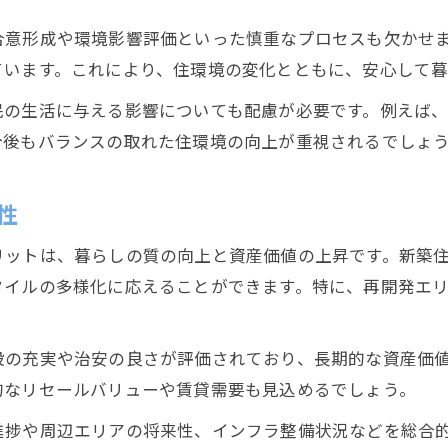
建設による資産価値向上のポイント
合意形成や環境影響評価といった慎重なプロセスも欠かせ
注目エリアで進む建設と資産形成
ています。これにより、住環境の変化とともに、安心して暮
建設動向から見る静岡市の資産価値変化
民の生活に与える影響についても配慮が必要です。例えば
建設で注目されるエリア選びの秘訣
今後もバランスの取れた住環境の向上が重視されるでしょ
資産価値を左右する建設の最新事情
スタジアム構想から考える静岡市の未来
性
建設視点で見るスタジアム構想の進展
リットは、暮らしの質の向上と資産価値の上昇です。新築
スタジアム建設がもたらす地域の変化
タイルの多様化に応えることができます。特に、再開発エ
新スタジアム構想による街づくりの方向性
建設が支える静岡市の都市戦略
設の充実や治安の良さが評価されており、長期的な資産価
スタジアム建設と地域経済の可能性
的なリセールバリューや賃貸需要も見込めるでしょう。
信頼される建設会社を見極めるポイント
進捗や周辺エリアの将来性、インフラ整備状況などを総合
信頼できる建設会社選びの基準とは