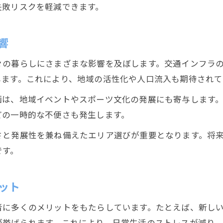
失敗リスクを軽減できます。
建設会社の実績と地域密着の重要性
建設業者比較で注目すべき特徴
響
建設会社選びで失敗しないための確認点
々の暮らしにさまざまな影響を及ぼします。交通インフラ
建設業界の信頼性を見抜くコツ
します。これにより、地域の活性化や人口流入も期待されて
再開発の波に乗る静岡市で得る暮らしのヒント
画は、地域イベントやスポーツ文化の発展にも寄与します
建設で変わる街の暮らし方の新提案
どの一時的な不便さも発生します。
再開発エリアで建設が叶える生活向上策
さと発展性を兼ね備えたエリア選びが重要となります。将
建設に伴う賢い住まい選びのコツ
です。
静岡市の建設動向から得る移住のヒント
建設プロジェクトが生活に与える影響
ット
者に多くのメリットをもたらしています。たとえば、新し
が挙げられます。これにより、日常生活のストレスが減り、