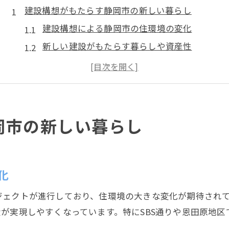
建設構想がもたらす静岡市の新しい暮らし
建設構想による静岡市の住環境の変化
新しい建設がもたらす暮らしや資産性
建設と都市構想が暮らしに与える影響
静岡市建設プロジェクトの生活メリット
建設構想で注目される暮らしの改善点
都市再開発と建設が進む静岡市の今後
岡市の新しい暮らし
都市再開発の進展による建設動向
建設による静岡市の都市機能強化とは
再開発と建設が街の価値を高める理由
化
静岡市の建設業界が描く将来像
ジェクトが進行しており、住環境の大きな変化が期待され
建設が進む静岡市の新たな魅力発見
が実現しやすくなっています。特にSBS通りや恩田原地
資産価値が変わる注目エリアの建設動向