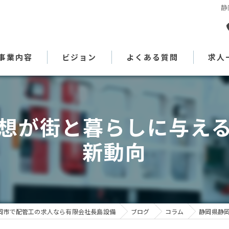
静
事業内容
ビジョン
よくある質問
求人
代表あいさつ
想が街と暮らしに与え
新動向
岡市で配管工の求人なら有限会社長島設備
ブログ
コラム
静岡県静