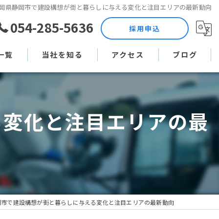
岡県静岡市で建設構想が街と暮らしに与える変化と注目エリアの最新動向
054-285-5636
採用申込
一覧
当社を知る
アクセス
ブログ
土木作業員
コラム
る変化と注目エリアの最
現場監督
未経験
直行直帰
週休二日制
岡市で建設構想が街と暮らしに与える変化と注目エリアの最新動向