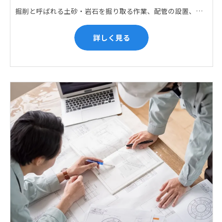
掘削と呼ばれる土砂・岩石を掘り取る作業、配管の設置、埋戻しの順に手作業と機械作業の併用をして行います。また、作業に使用する管材料の運搬作業も、機械と手作業にて行っています。
詳しく見る