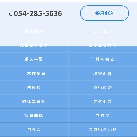
054-285-5636
採用申込
事業内容
ビジョン
代表あいさつ
よくある質問
求人一覧
当社を知る
土木作業員
現場監督
未経験
直行直帰
週休二日制
アクセス
採用申込
ブログ
コラム
お問い合わせ