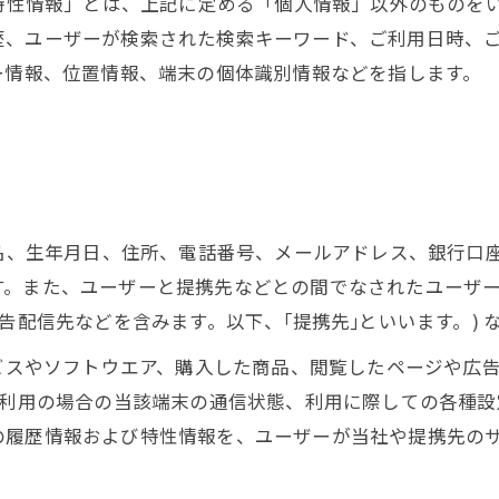
び特性情報」とは、上記に定める「個人情報」以外のものを
歴、ユーザーが検索された検索キーワード、ご利用日時、
ー情報、位置情報、端末の個体識別情報などを指します。
氏名、生年月日、住所、電話番号、メールアドレス、銀行口
す。また、ユーザーと提携先などとの間でなされたユーザ
告配信先などを含みます。以下、｢提携先｣といいます。)
ービスやソフトウエア、購入した商品、閲覧したページや広
ご利用の場合の当該端末の通信状態、利用に際しての各種設定
の履歴情報および特性情報を、ユーザーが当社や提携先の