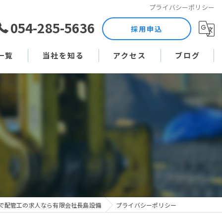
プライバシーポリシー
054-285-5636
採用申込
一覧
当社を知る
アクセス
ブログ
土木作業員
コラム
現場監督
未経験
直行直帰
週休二日制
で配管工の求人なら有限会社長島設備
プライバシーポリシー