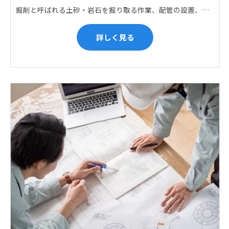
掘削と呼ばれる土砂・岩石を掘り取る作業、配管の設置、埋戻しの順に手作業と機械作業の併用をして行います。また、作業に使用する管材料の運搬作業も、機械と手作業にて行っています。
詳しく見る