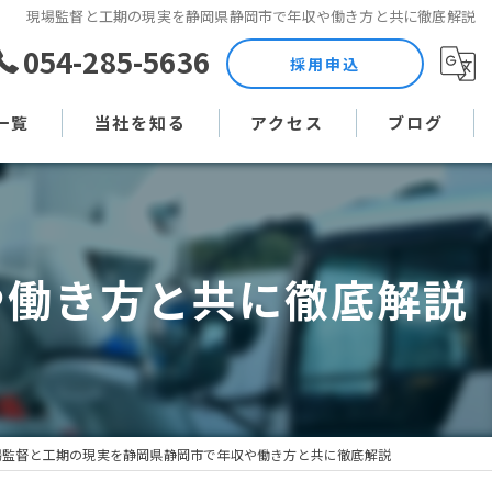
現場監督と工期の現実を静岡県静岡市で年収や働き方と共に徹底解説
054-285-5636
採用申込
一覧
当社を知る
アクセス
ブログ
土木作業員
コラム
現場監督
や働き方と共に徹底解説
未経験
直行直帰
週休二日制
場監督と工期の現実を静岡県静岡市で年収や働き方と共に徹底解説