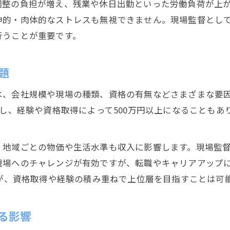
調整の負担が増え、残業や休日出勤といった労働負荷が上
現場監督としてのキャリア選択と工期の関係
神的・肉体的なストレスも無視できません。現場監督とし
静岡市内で現場監督が重視すべき職場環境
行うことが重要です。
現場監督の働き方が工期に与える影響を考察
現場監督のワークライフバランスを守る工夫
題
収入や工期から見る現場監督という職の実像
は、会社規模や現場の種類、資格の有無などさまざまな要
現場監督の収入と工期が仕事に与える影響
トし、経験や資格取得によって500万円以上になることも
工期管理が現場監督の評価に直結する理由
現場監督の実情と年収1000万円の可能性
、地域ごとの物価や生活水準も収入に影響します。現場監
工期と収入から考える現場監督のキャリア
現場へのチャレンジが有効ですが、転職やキャリアアップ
現場監督が直面する収入と工期のジレンマ
んが、資格取得や経験の積み重ねで上位層を目指すことは可
現場監督で工期負担が大きい理由と対応策
る影響
現場監督の工期負担が大きい理由を解説