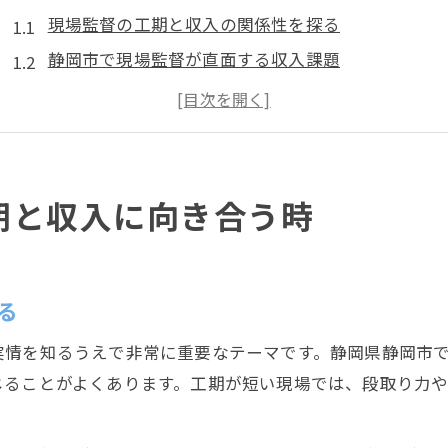
現場監督の工期と収入の関係性を探る
静岡市で現場監督が直面する収入課題
工期の長短が現場監督の年収に与える影響
現場監督として工期プレッシャーをどう乗り越える
収入アップを目指す現場監督の働き方改革
現場監督に求められる工期管理のリアルな実情
期と収入に向き合う時
現場監督が抱える工期管理の悩みと現実
静岡市の現場監督が感じる工期プレッシャー
工期管理で現場監督が重視すべきポイント
る
現場監督の工期短縮に向けた工夫の実例
実情を知るうえで非常に重要なテーマです。静岡県静岡市
工期遅延が現場監督に及ぼす影響とは
じることがよくあります。工期が短い現場では、段取り力
静岡県静岡市における働き方と現場監督の選択肢
静岡市で現場監督が選べる働き方の種類