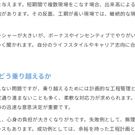
工期ストレス軽減のための現場監督の工夫
を与えます。短期間で複数現場をこなす場合、出来高によ
現場監督が工期負担を乗り越える実践法
向があります。その反面、工期が長い現場では、継続的な
現場監督の負担軽減には工期調整が重要
工期負担が現場監督の離職理由になる背景
ッシャーが大きいが、ボーナスやインセンティブでやりが
静岡市で現場監督が自身の働き方を最適化するには
多く聞かれます。自分のライフスタイルやキャリア志向に
現場監督が工期と収入を見直す働き方改革
静岡市で現場監督が働き方を最適化する方法
どう乗り越えるか
現場監督として柔軟な工期管理を実現する
現場監督が静岡市で目指す働き方のヒント
れない問題ですが、乗り越えるためには計画的な工程管理
工期ストレスを減らす現場監督のコツ
定通り進まないことも多く、柔軟な対応力が求められます
時の迅速な意思決定が重要です。
え、心身の負担が大きくなりがちです。失敗例として、無
ースもあります。成功例としては、余裕を持った工程計画