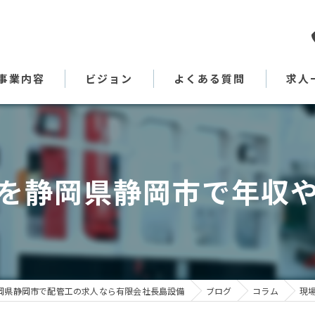
事業内容
ビジョン
よくある質問
求人
代表あいさつ
を静岡県静岡市で年収
岡県静岡市で配管工の求人なら有限会社長島設備
ブログ
コラム
現