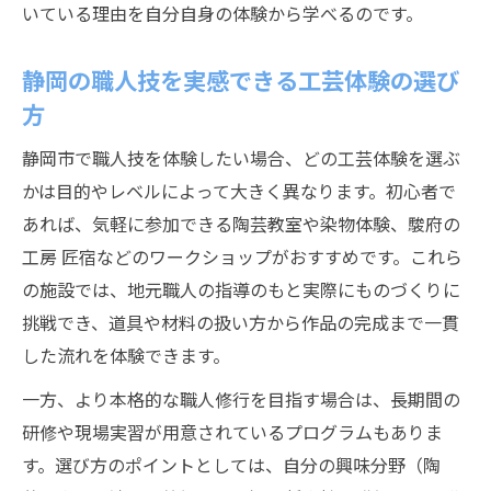
いている理由を自分自身の体験から学べるのです。
職人の目線で考える静岡ものづくりの未来
職人修行の入口、静岡での選び方とポイント
静岡の職人技を実感できる工芸体験の選び
職人修行の始め方と静岡での最適な選択肢
方
静岡市の職人修行施設を選ぶ際の重要ポイ
静岡市で職人技を体験したい場合、どの工芸体験を選ぶ
ント
かは目的やレベルによって大きく異なります。初心者で
職人を目指すなら知っておきたい静岡修行
あれば、気軽に参加できる陶芸教室や染物体験、駿府の
情報
工房 匠宿などのワークショップがおすすめです。これら
静岡の職人修行で後継者を目指すためのヒ
の施設では、地元職人の指導のもと実際にものづくりに
ント
挑戦でき、道具や材料の扱い方から作品の完成まで一貫
静岡市で職人修行を始める際の比較ポイン
した流れを体験できます。
ト
一方、より本格的な職人修行を目指す場合は、長期間の
地域に根ざした職人学びの最新体験情報
研修や現場実習が用意されているプログラムもありま
静岡市発の新しい職人学び体験を徹底解説
す。選び方のポイントとしては、自分の興味分野（陶
伝統工芸を活かした静岡職人学びの最新事