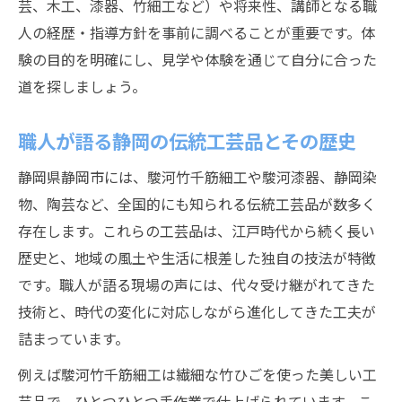
芸、木工、漆器、竹細工など）や将来性、講師となる職
情
人の経歴・指導方針を事前に調べることが重要です。体
職人学びのための静岡最新体験教室の魅力
験の目的を明確にし、見学や体験を通じて自分に合った
道を探しましょう。
静岡職人学び体験で得られる今だけのチャ
ンス
職人が語る静岡の伝統工芸品とその歴史
後継者にもおすすめ静岡市の職人学び最新
情報
静岡県静岡市には、駿河竹千筋細工や駿河漆器、静岡染
静岡市で叶える職人への第一歩を応援
物、陶芸など、全国的にも知られる伝統工芸品が数多く
存在します。これらの工芸品は、江戸時代から続く長い
静岡市で職人を目指す方への応援ポイント
歴史と、地域の風土や生活に根差した独自の技法が特徴
職人志望者の夢を支える静岡市のサポート
です。職人が語る現場の声には、代々受け継がれてきた
制度
技術と、時代の変化に対応しながら進化してきた工夫が
静岡市の職人学び環境がキャリアを後押し
詰まっています。
静岡市の職人学びで叶える新しい自分の発
例えば駿河竹千筋細工は繊細な竹ひごを使った美しい工
見
芸品で、ひとつひとつ手作業で仕上げられています。こ