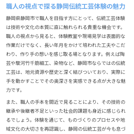
静岡市の職人体験教室で学ぶ実践的な技術
職人の視点で探る静岡伝統工芸体験の魅力
職人志望者におすすめの静岡伝統工芸体験
静岡県静岡市で職人を目指す方にとって、伝統工芸体験
法
は技術や文化の本質に直に触れられる貴重な機会です。
静岡市で職人技を磨ける体験プログラムの
職人の視点から見ると、体験教室や現場見学は表面的な
特徴
作業だけでなく、長い年月をかけて培われた工夫やこだ
静岡職人を目指す方に最適な体験教室の選
わり、作り手の想いを感じ取る場となります。例えば陶
び方
芸や駿河竹千筋細工、染物など、静岡市ならではの伝統
ものづくりの現場で感じる職人の本質とは
工芸は、地元資源や歴史と深く結びついており、実際に
手を動かすことでその奥深さを実感できる点が大きな魅
職人の現場から学ぶ静岡ものづくりの本質
力です。
静岡職人が伝える技術と情熱の真髄を体感
また、職人の手本を間近で見ることにより、その技術の
ものづくり現場で知る職人の精神とこだわ
継承や後継者不足といった社会的課題も身近に感じられ
り
るでしょう。体験を通じて、ものづくりのプロセスや地
静岡市の職人現場実習で得られる学びと成
域文化の大切さを再認識し、静岡の伝統工芸が今も息づ
長