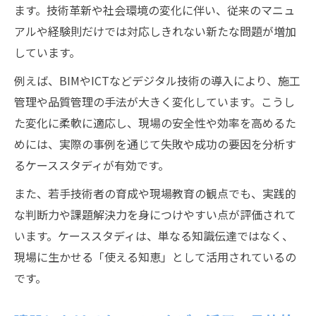
ます。技術革新や社会環境の変化に伴い、従来のマニュ
現場改善に活かせる建設ケーススタディ応
アルや経験則だけでは対応しきれない新たな問題が増加
用例
しています。
ケーススタディの建設業での実践的な活用
例えば、BIMやICTなどデジタル技術の導入により、施工
まとめ
管理や品質管理の手法が大きく変化しています。こうし
建設業の教育・資料作成に活きる事例応用
た変化に柔軟に適応し、現場の安全性や効率を高めるた
法
めには、実際の事例を通じて失敗や成功の要因を分析す
今後の建設現場でケーススタディをどう活
るケーススタディが有効です。
かすか
また、若手技術者の育成や現場教育の観点でも、実践的
な判断力や課題解決力を身につけやすい点が評価されて
います。ケーススタディは、単なる知識伝達ではなく、
現場に生かせる「使える知恵」として活用されているの
です。