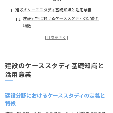
建設のケーススタディ基礎知識と活用意義
建設分野におけるケーススタディの定義と
特徴
ケーススタディ方式の建設業での基本的な
進め方
建設業でケーススタディが注目される理由
と背景
建設のケーススタディ基礎知識と
建設におけるケーススタディ活用の具体的
活用意義
な効果
ケーススタディで建設現場課題を明確に整
理するコツ
建設分野におけるケーススタディの定義と
ケーススタディ方式が建設現場にもたらす効果
特徴
建設ケーススタディで現場課題が見える理