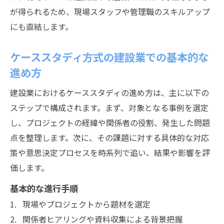
ケーススタディを使った建設業務の比較と
が得られるため、現場スタッフや管理職のスキルアップ
評価方法
にも直結します。
建設現場で活かせる事例選定の効果的な進
め方
ケーススタディ方式の建設業での基本的な
建設業で失敗しないケーススタディの分析
進め方
フロー
建設業におけるケーススタディの進め方は、主に以下の
現場で役立つ建設ケーススタディ実践の流れ
ステップで構成されます。まず、対象となる事例を選定
建設現場で使えるケーススタディ実践手順
し、プロジェクトの経緯や関係者の役割、発生した問題
建設ケーススタディの現場共有と教育活用
点を整理します。次に、その課題に対する具体的な対応
の工夫
策や意思決定プロセスを時系列で追い、結果や影響を評
価します。
建設現場で事例を集めるポイントと注意点
ケーススタディを建設の会議資料に活かす
基本的な進行手順
方法
現場やプロジェクトから題材を選定
建設業で現場改善に直結する実践ステップ
関係者ヒアリングや資料収集による背景把握