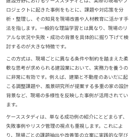
建設分野におけるケーススタディとは、実際の現場やプ
由
ロジェクトに起きた事例をもとに、課題や対応策を分
建設工程でのケーススタディ活用による改
析・整理し、その知見を現場改善や人材教育に活かす手
善事例
法を指します。一般的な理論学習とは異なり、現場のリ
ケーススタディが建設現場の安全性向上に
アルな状況や失敗・成功の背景を具体的に掘り下げて検
役立つ場面
討するのが大きな特徴です。
建設現場の作業効率を高めるケーススタデ
この方式は、現場ごとに異なる条件や制約を踏まえた柔
ィの力
軟な思考が求められる建設業において、実務力を養うの
建設業の教育現場でケーススタディが活き
に非常に有効です。例えば、建築と不動産のあいだに起
る理由
こる調整課題や、風景研究所が提案する多重の家の設計
業務改善へ導く建設の事例分析手順を解説
背景など、現場の多様性を反映した事例が活用されてい
建設の業務改善で役立つケーススタディ分
ます。
析手順
ケーススタディは、単なる成功例の紹介にとどまらず、
建設の事例分析における課題抽出の具体的
失敗事例やリスク管理の視点も重視します。これによ
ポイント
り、現場ごとの課題抽出や改善策の立案に実践的な学び