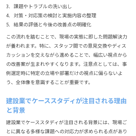
課題やトラブルの洗い出し
しんどい業務比較に役立つ事例活用のコツ
対策・対応策の検討と実施内容の整理
建設業のしんどい業務を事例で客観的に比
結果の評価と今後の改善点の明確化
較する
ケーススタディで建設職種ごとの負荷を整
この流れを踏むことで、現場の実態に即した問題解決力
理する方法
が養われます。特に、スタッフ間での意見交換やディス
カッションを交えながら進めることで、幅広い視点から
建設現場の業務ランキングを事例分析で明
の改善案が生まれやすくなります。注意点としては、事
確化
例選定時に特定の立場や部署だけの視点に偏らないよ
建設業の負担要素をケーススタディで見極
う、全体像を意識することが重要です。
めるコツ
建設ケーススタディを配属や人材育成に役
建設業でケーススタディが注目される理由
立てる方法
と背景
まとめとしての建設ケーススタディ実務応用
建設業でケーススタディが注目される背景には、現場ご
建設ケーススタディで得られる実務改善の
とに異なる多様な課題への対応力が求められる点があり
ポイント