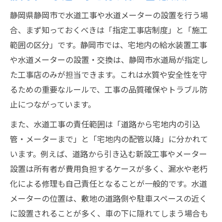
水道メーター設置にかかる主な費用項目
静岡県静岡市で水道工事や水道メーターの設置を行う場
静岡市の水道料金比較と費用の目安
合、まず知っておくべきは「指定工事店制度」と「施工
範囲の区分」です。静岡市では、宅地内の給水装置工事
静岡市の水道料金が高いか比較する視点
や水道メーターの設置・交換は、静岡市水道局が指定し
水道工事費用と水道料金の関係を解説
た工事店のみが担当できます。これは水質や安全性を守
水道メーター設置時の費用目安と内訳
るための重要なルールで、工事の品質確保やトラブル防
水漏れや漏水時に追加費用が発生する例
止につながっています。
静岡市水道局指定工事店協同組合の役割
また、水道工事の責任範囲は「道路から宅地内の引込
メーター交換の流れや負担者を詳しく知る
管・メーターまで」と「宅地内の配管以降」に分かれて
水道メーター交換が必要なタイミングとは
います。例えば、道路から引き込む新設工事やメーター
水道工事でメーター交換を依頼する手順
設置は所有者が費用負担するケースが多く、漏水や老朽
メーター交換費用の負担者は誰になるか
化による修理も自己責任となることが一般的です。水道
水道局や管理会社への連絡事項まとめ
メーターの位置は、敷地の道路側や駐車スペースの近く
に設置されることが多く、車の下に隠れてしまう場合も
検針や漏水調査時の交換チェックポイント