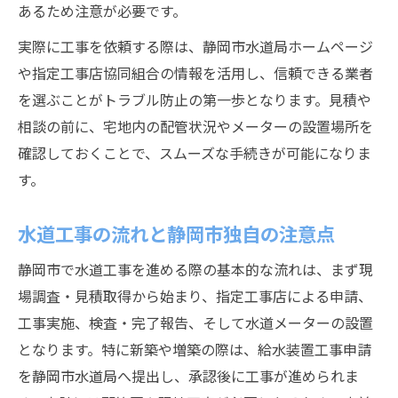
あるため注意が必要です。
自宅の水道メーター位置を探すコツ
実際に工事を依頼する際は、静岡市水道局ホームページ
戸建て住宅で水道メーターを探すポイント
や指定工事店協同組合の情報を活用し、信頼できる業者
集合住宅の水道メーター設置場所の傾向
を選ぶことがトラブル防止の第一歩となります。見積や
水道メーターが車の下にある場合の注意点
相談の前に、宅地内の配管状況やメーターの設置場所を
検針や漏水時に役立つメーター位置の確認
確認しておくことで、スムーズな手続きが可能になりま
法
す。
指定工事店に相談する際の伝え方のコツ
水道局への問い合わせ方法と実務ポイント
水道工事の流れと静岡市独自の注意点
静岡市水道局への問い合わせ手順の流れ
静岡市で水道工事を進める際の基本的な流れは、まず現
水道工事やメーター設置時の相談ポイント
場調査・見積取得から始まり、指定工事店による申請、
水漏れや漏水調査でよくある質問を解説
工事実施、検査・完了報告、そして水道メーターの設置
指定工事店協同組合の利用メリットとは
となります。特に新築や増築の際は、給水装置工事申請
水道局ホームページで情報収集する方法
を静岡市水道局へ提出し、承認後に工事が進められま