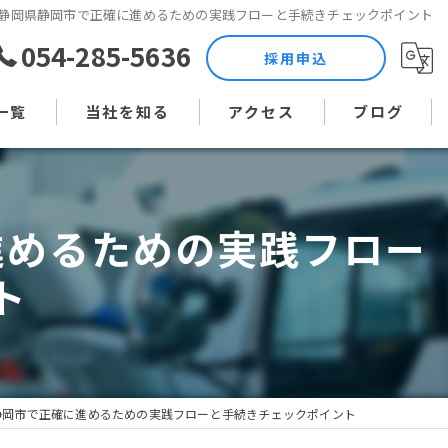
静岡県静岡市で正確に進めるための実践フローと手続きチェックポイント
054-285-5636
採用申込
一覧
当社を知る
アクセス
ブログ
土木作業員
コラム
進めるための実践フロー
現場監督
ト
未経験
直行直帰
週休二日制
静岡市で正確に進めるための実践フローと手続きチェックポイント