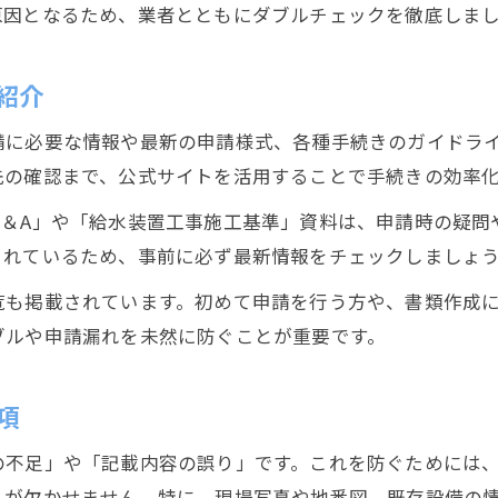
原因となるため、業者とともにダブルチェックを徹底しま
静岡市水道工事を基準通り進めるコツ
水道工事申請における基準遵守のポイント
紹介
施工基準と指定業者の役割を正しく把握
請に必要な情報や最新の申請様式、各種手続きのガイドラ
基準理解と書類作成で申請ミスを防ぐ方法
先の確認まで、公式サイトを活用することで手続きの効率
公式情報と現場経験で失敗しない工事申請
Q＆A」や「給水装置工事施工基準」資料は、申請時の疑問
公式情報を活用した水道工事申請成功術
されているため、事前に必ず最新情報をチェックしましょ
現場経験から学ぶ申請トラブル対策とは
覧も掲載されています。初めて申請を行う方や、書類作成
水道工事申請の失敗例と事前対策ポイント
ブルや申請漏れを未然に防ぐことが重要です。
静岡市水道局公式情報のチェック方法
現場目線で解説する申請手続きの流れ
項
の不足」や「記載内容の誤り」です。これを防ぐためには
とが欠かせません。特に、現場写真や地番図、既存設備の