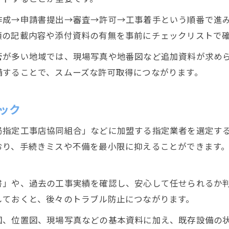
水道工事指定業者選定時の確認事項まとめ
作成→申請書提出→審査→許可→工事着手という順番で進
静岡市水道局指定工事店協同組合の活用法
類の記載内容や添付資料の有無を事前にチェックリストで
信頼できる水道工事業者選びの基準とは
管が多い地域では、現場写真や地番図など追加資料が求め
指定業者と進める水道工事申請のポイント
備することで、スムーズな許可取得につながります。
指定工事店選びで失敗しない方法
静岡市の下水道申請で押さえるべきポイント
ック
静岡市下水道申請の基本と必要手順解説
局指定工事店協同組合」などに加盟する指定業者を選定す
下水道工事と水道工事申請の連携ポイント
おり、手続きミスや不備を最小限に抑えることができます
下水道申請書類の作成と提出方法のコツ
静岡市下水道申請情報と指定業者確認法
書」や、過去の工事実績を確認し、安心して任せられるか
下水道申請の注意点と再提出予防策
しておくと、後々のトラブル防止につながります。
給水装置工事施工基準を理解して安心申請
図、位置図、現場写真などの基本資料に加え、既存設備の
給水装置工事施工基準の重要ポイント解説