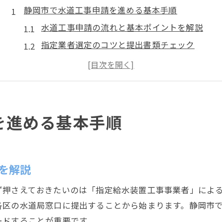
静岡市で水道工事申請を進める基本手順
水道工事申請の流れと基本ポイントを解説
指定業者選定のコツと提出書類チェック
静岡市水道局ホームページ活用術の紹介
申請漏れを防ぐための手順と注意事項
水道工事申請で役立つ書類準備の方法
工事申請をスムーズに進めるための準備とは
を進める基本手順
水道工事申請前の必要書類リスト確認法
静岡市水道指定工事店の選び方ガイド
工事申請フローを円滑に進める段取り術
を解説
申請手続きで注意すべき書類作成ポイント
ず押さえておきたいのは「指定給水装置工事事業者」によ
静岡市下水道申請と同時進行のコツ
各区の水道局窓口に提出することから始まります。静岡市
水道工事指定業者の選び方と注意点を解説
ードすることが重要です。