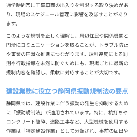
通学時間帯に工事車両の出入りを制限する取り決めがあ
特定施設届出書提出における注意点と実務
り、現場のスケジュール管理に影響を及ぼすことがあり
例
ます。
建設業の現場で活きる静岡県届出の流れ
このような規制を正しく理解し、周辺住民や関係機関と
静岡県建設作業の法令遵守ポイントを解説
円滑にコミュニケーションを取ることが、トラブル防止
これからの静岡建設作業に活かす実践ガイド
や事業の円滑な推進につながります。規制違反による罰
静岡県建設作業の実務対応ガイドと今後の
則や行政指導を未然に防ぐためにも、現場ごとに最新の
展望
規制内容を確認し、柔軟に対応することが大切です。
建設現場で生かせる静岡県最新規制の活用
法
建設業務に役立つ静岡県振動規制法の要点
静岡での建設事業に役立つ現場対応力の磨
静岡県では、建設作業に伴う振動の発生を抑制するため
き方
に「振動規制法」が適用されています。特に、杭打ちや
建設作業の効率化を目指す最新ノウハウま
コンクリート破砕、道路工事など、大型機械を使用する
とめ
作業は「特定建設作業」として分類され、事前の届出や