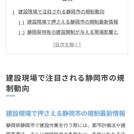
建設現場で注目される静岡市の規制動向
建設現場で押さえる静岡市の規制最新情報
静岡県特有の建設規制が与える現場影響と
は
建設業務に役立つ静岡県振動規制法の要点
静岡県の特定建設作業届出制度を正しく理
解
建設現場で注目される静岡市の規
静岡市建設現場に求められる実務的な法令
制動向
対応
静岡で建設作業に求められる実務対応術
静岡県建設作業の現場対応力を高めるポイ
建設現場で押さえる静岡市の規制最新情報
ント
静岡県静岡市で建設作業を行う際には、都市計画法や建
特定建設作業の届出書作成に役立つ実践知