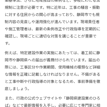
築基準法、さらに地域独自の条例など、多岐にわたる法
識
規制に注意が必要です。特に近年は、工事の騒音・振動
建設現場で重要な振動・騒音対策の基本と
に対する住民からの関心が高まっており、静岡市でも規
は
制内容の見直しや運用強化が進んでいます。現場責任者
静岡県特定施設届出の手続きと注意事項
や施工管理者は、最新の条例改正や行政指導を定期的に
建設現場で発生する課題への柔軟な対応法
確認し、現場ごとに適切な対策を講じることが重要で
特定建設作業に関する静岡県の最新要点
す。
静岡県の特定建設作業一覧と届出の流れを
例えば、特定建設作業の実施にあたっては、着工前に静
解説
岡市や静岡県への届出が義務付けられています。届出の
建設業が知るべき特定建設作業の主な規制
際には、工事区分や作業期間、使用機械の種類など詳細
内容
な情報を正確に記載しなければなりません。不備がある
と工事中断や行政指導の対象となるため、事前準備を徹
静岡県で特定建設作業を行う際の注意点と
底しましょう。
は
建設現場で必要な届出と書類準備の実務対
また、行政の公式ウェブサイトや「静岡県建設業のひろ
応
ば」などで最新情報を入手し、必要に応じて専門家に相