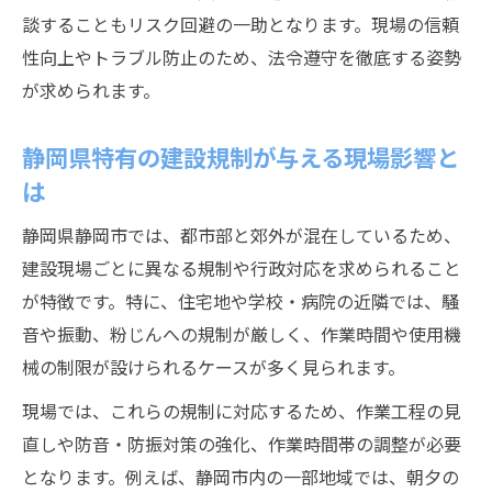
特定施設届出のポイントと建設作業の連動
談することもリスク回避の一助となります。現場の信頼
性
性向上やトラブル防止のため、法令遵守を徹底する姿勢
が求められます。
振動や騒音を巡る静岡市の建設対応策
建設現場の振動・騒音対策を静岡市で徹底
静岡県特有の建設規制が与える現場影響と
解説
は
静岡市建設作業における騒音規制の実務ポ
イント
静岡県静岡市では、都市部と郊外が混在しているため、
建設現場ごとに異なる規制や行政対応を求められること
振動規制法に基づく建設作業の留意点とは
が特徴です。特に、住宅地や学校・病院の近隣では、騒
静岡市での建設作業時の近隣対応と注意事
音や振動、粉じんへの規制が厳しく、作業時間や使用機
項
械の制限が設けられるケースが多く見られます。
建設現場で発生する騒音への適切な対応策
現場では、これらの規制に対応するため、作業工程の見
建設業だからこそ知るべき静岡の届出要件
直しや防音・防振対策の強化、作業時間帯の調整が必要
静岡県特定建設作業届出の基礎知識を整理
となります。例えば、静岡市内の一部地域では、朝夕の
建設現場で必要な静岡県の行政手続きとは