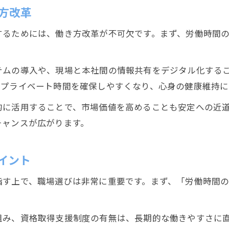
現場監督が働きやすい職場を見極めるコツ
方改革
現場監督の仕事がしんどいと感じる瞬間とは
るためには、働き方改革が不可欠です。まず、労働時間の
ホワイトな現場監督職を見つけるポイント
現場監督が選ぶべき働きやすい環境の特徴
テムの導入や、現場と本社間の情報共有をデジタル化する
静岡市で実現する理想の現場監督ライフ
のプライベート時間を確保しやすくなり、心身の健康維持に
現場監督が静岡市で理想の生活を叶える方法
的に活用することで、市場価値を高めることも安定への近
現場監督におすすめしたい静岡市の働き方改革
チャンスが広がります。
現場監督が目指す生活とワークライフバランス
静岡市で現場監督として長く働くための工夫
イント
現場監督の理想に近づくキャリアパスを考える
指す上で、職場選びは非常に重要です。まず、「労働時間
組み、資格取得支援制度の有無は、長期的な働きやすさに