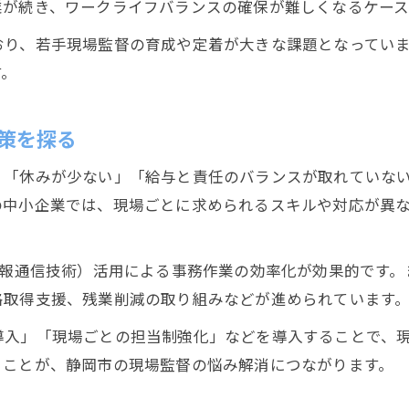
業が続き、ワークライフバランスの確保が難しくなるケース
現場監督の働き方改革がもたらす具体的効果
おり、若手現場監督の育成や定着が大きな課題となってい
現場監督が感じる業務効率化のための工夫
す。
現場監督のワークライフバランス向上事例
働き方改革で現場監督のストレスは減るのか
策を探る
年収アップを目指す現場監督の道しるべ
、「休みが少ない」「給与と責任のバランスが取れていな
現場監督が年収アップを実現するための方法
の中小企業では、現場ごとに求められるスキルや対応が異
現場監督が収入を上げるための資格活用術
現場監督の年収アップに有効な転職タイミング
情報通信技術）活用による事務作業の効率化が効果的です
現場監督が評価されやすいキャリア形成とは
格取得支援、残業削減の取り組みなどが進められています
現場監督が年収アップ後に得る生活の変化
導入」「現場ごとの担当制強化」などを導入することで、
現場監督の大変さとホワイトな選択肢
ることが、静岡市の現場監督の悩み解消につながります。
現場監督の大変な業務内容とその乗り越え方