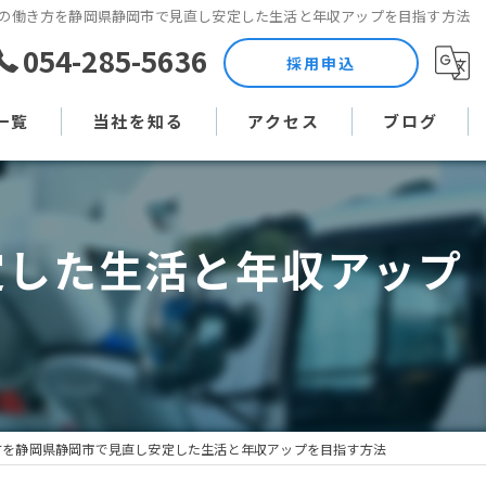
の働き方を静岡県静岡市で見直し安定した生活と年収アップを目指す方法
054-285-5636
採用申込
一覧
当社を知る
アクセス
ブログ
土木作業員
コラム
定した生活と年収アップ
現場監督
未経験
直行直帰
週休二日制
方を静岡県静岡市で見直し安定した生活と年収アップを目指す方法