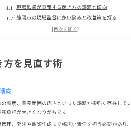
現場監督が直面する働き方の課題と傾向
静岡市の現場監督に多い悩みと改善策を探る
現場監督が安定を目指すための働き方改革
現場監督の職場選びで重視すべきポイント
働き方を変えることで現場監督が得られるメリッ
現場監督に求められる安定の転職戦略
き方を見直す術
現場監督が転職で安定を手に入れる秘訣とは
現場監督が重視すべき企業選びの基準と視点
安定した現場監督職への転職成功例に学ぶ
傾向
現場監督が転職活動で活用できる情報源紹介
勤の頻度、業務範囲の広さといった課題が根強く存在して
現場監督の転職が働き方改革につながる理由
業務負担が大きくなりがちです。
働き方改革で変わる現場監督の日常
程管理、発注や書類作成まで幅広い責任を担う必要があり
現場監督の日常が働き方改革でどう変わるか