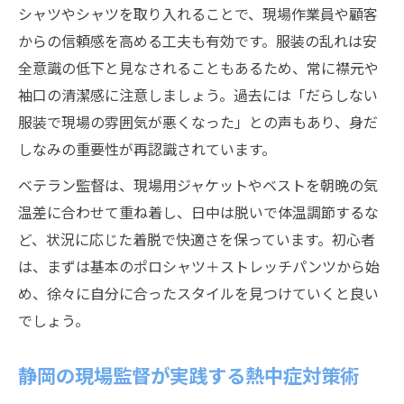
なし
シャツやシャツを取り入れることで、現場作業員や顧客
現場監督が両立させる機能性と見た目の秘
からの信頼感を高める工夫も有効です。服装の乱れは安
訣
全意識の低下と見なされることもあるため、常に襟元や
現場監督の信頼感を高める動きやすい服装
袖口の清潔感に注意しましょう。過去には「だらしない
術
服装で現場の雰囲気が悪くなった」との声もあり、身だ
現場監督として夏の安全を守る服装選びの極意
しなみの重要性が再認識されています。
現場監督が推奨する夏の安全服装の条件
ベテラン監督は、現場用ジャケットやベストを朝晩の気
現場監督の安全管理意識を高める服装選び
温差に合わせて重ね着し、日中は脱いで体温調節するな
ど、状況に応じた着脱で快適さを保っています。初心者
現場監督が意識する熱中症対策と安全装備
は、まずは基本のポロシャツ＋ストレッチパンツから始
現場監督のための安全第一な服装実践法
め、徐々に自分に合ったスタイルを見つけていくと良い
現場監督が守るべき安全基準と服装の関係
でしょう。
静岡の現場監督が実践する熱中症対策術