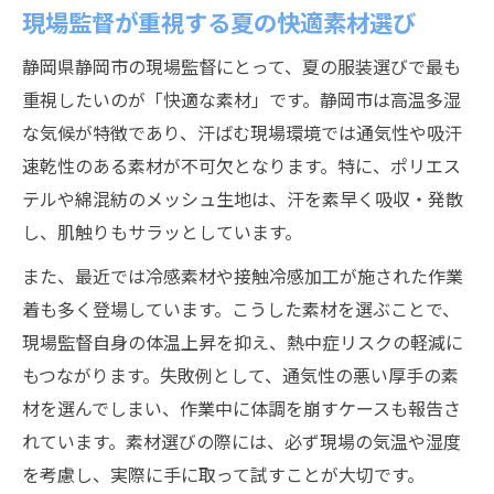
現場監督が重視する夏の快適素材選び
現場監督として評価される着こなしの極意
現場監督が守るべき清潔と整った印象作り
静岡県静岡市の現場監督にとって、夏の服装選びで最も
高温多湿な静岡市で快適に指揮を執る方法
重視したいのが「快適な素材」です。静岡市は高温多湿
な気候が特徴であり、汗ばむ現場環境では通気性や吸汗
現場監督が実践する暑さ対策と体調管理法
速乾性のある素材が不可欠となります。特に、ポリエス
現場監督のための高温多湿対応スタイル提
テルや綿混紡のメッシュ生地は、汗を素早く吸収・発散
案
し、肌触りもサラッとしています。
現場監督が快適に働くための素材選びポイ
また、最近では冷感素材や接触冷感加工が施された作業
ント
着も多く登場しています。こうした素材を選ぶことで、
静岡の現場監督が選ぶ通気性を重視した服
現場監督自身の体温上昇を抑え、熱中症リスクの軽減に
装
もつながります。失敗例として、通気性の悪い厚手の素
現場監督が涼しく保つための最新グッズ紹
材を選んでしまい、作業中に体調を崩すケースも報告さ
介
れています。素材選びの際には、必ず現場の気温や湿度
夏の現場監督スタイルに必要な清潔感維持術
を考慮し、実際に手に取って試すことが大切です。
現場監督が実践する衣服の清潔維持テクニ