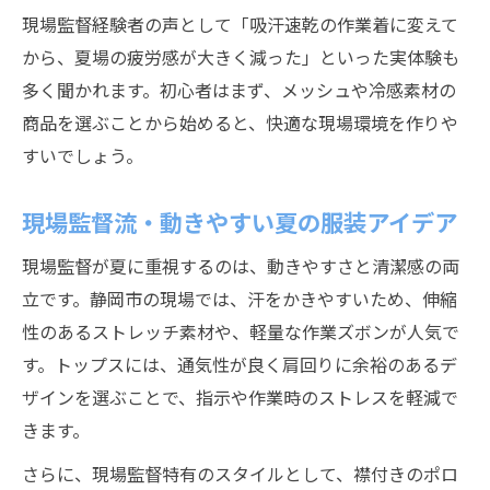
現場監督経験者の声として「吸汗速乾の作業着に変えて
ック
から、夏場の疲労感が大きく減った」といった実体験も
現場監督の身だしなみで意識したい清潔感
多く聞かれます。初心者はまず、メッシュや冷感素材の
現場監督ならではの汗対策と爽やかさ演出
商品を選ぶことから始めると、快適な現場環境を作りや
法
すいでしょう。
現場監督が清潔感を保つための毎日のルー
ティン
現場監督流・動きやすい夏の服装アイデア
現場監督に欠かせない洗濯と手入れのコツ
現場監督が夏に重視するのは、動きやすさと清潔感の両
動きやすさとプロ意識を両立する現場監督流の
立です。静岡市の現場では、汗をかきやすいため、伸縮
工夫
性のあるストレッチ素材や、軽量な作業ズボンが人気で
現場監督の動きやすさ重視の服選びの工夫
す。トップスには、通気性が良く肩回りに余裕のあるデ
プロ意識を高める現場監督のスタイルポイ
ザインを選ぶことで、指示や作業時のストレスを軽減で
ント
きます。
現場監督が実践する作業効率アップの着こ
さらに、現場監督特有のスタイルとして、襟付きのポロ