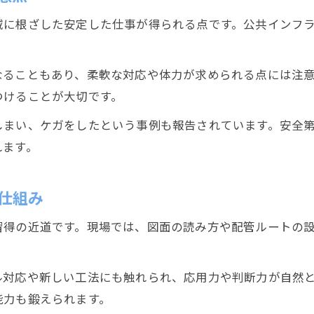
配管工に必須の技術を習得する方法
域に根ざした安定した仕事が得られる点です。公共インフ
配管工の仕事で活かせる手先の器用さ
配管工初心者が実践力を高めるコツ
なることもあり、柔軟な対応や体力が求められる点には注
配管工の技術習得に欠かせない訓練法
つけることが大切です。
今後の配管工人生を支える転職成功のコツ
しまい、ケガをしたという事例も報告されています。安全
配管工が転職で失敗しないための対策
れます。
配管工人生を豊かにする転職先の選び方
配管工のキャリアアップ転職成功事例
仕組み
配管工として長く働くための工夫と実践
配管工の転職活動で役立つ自己分析法
習得の近道です。現場では、図面の読み方や配管ルートの
ル対応や新しい工法にも触れられ、応用力や判断力が自然
能力も鍛えられます。