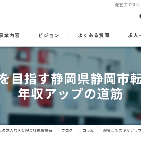
配管工でスキ
事業内容
ビジョン
よくある質問
求人
代表あいさつ
を目指す静岡県静岡市
年収アップの道筋
工の求人なら有限会社長島設備
ブログ
コラム
配管工でスキルアッ