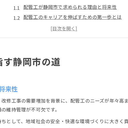
配管工が静岡市で求められる理由と将来性
配管工のキャリアを伸ばすための第一歩とは
静岡市で配管工として働く魅力と注意点
配管工の現場経験が成長につながる仕組み
静岡市で配管工転職を成功させるコツ
未経験から始める配管工キャリア構築法
指す静岡市の道
未経験から配管工になるための準備とは
配管工の仕事内容を知って安心して転職
配管工の現場で必要な基礎スキルを解説
将来性
配管工で手に職をつけるステップガイド
・改修工事の需要増加を背景に、配管工のニーズが年々高
未経験でも配管工として活躍できる理由
備の維持管理が不可欠です。
静岡市で配管工のスキルを磨く秘訣を解説
持ちとして、地域社会の安全・快適な環境づくりに大きく
配管工のスキルアップに役立つ現場経験