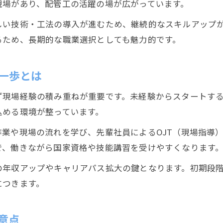
現場があり、配管工の活躍の場が広がっています。
配管工が静岡市で技術を磨く方法とは
しい技術・工法の導入が進むため、継続的なスキルアップ
配管工の成長につながる実践的な勉強法
るため、長期的な職業選択としても魅力的です。
配管工の研修やOJTを活用する秘訣
静岡市で配管工が学ぶ最新技術の重要性
一歩とは
資格取得が年収向上につながる理由とは
ず現場経験の積み重ねが重要です。未経験からスタートす
配管工が資格取得で得られるメリット
込める環境が整っています。
配管工の資格が年収アップに直結する仕組み
業や現場の流れを学び、先輩社員によるOJT（現場指導
配管工が目指すべきおすすめ資格を紹介
で、働きながら国家資格や技能講習を受けやすくなります
資格取得で配管工の仕事幅が広がる理由
の年収アップやキャリアパス拡大の鍵となります。初期段
配管工の年収向上と資格取得の関係性
につきます。
配管工に必要な実践力と技術の身につけ方
配管工が現場で伸ばすべき実践力とは
意点