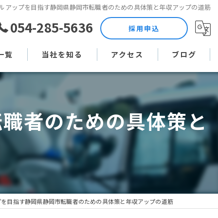
ルアップを目指す静岡県静岡市転職者のための具体策と年収アップの道筋
054-285-5636
採用申込
一覧
当社を知る
アクセス
ブログ
土木作業員
コラム
転職者のための具体策と
現場監督
未経験
直行直帰
週休二日制
プを目指す静岡県静岡市転職者のための具体策と年収アップの道筋