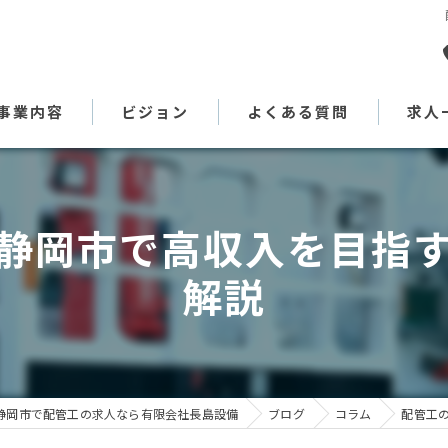
事業内容
ビジョン
よくある質問
求人
代表あいさつ
静岡市で高収入を目指
解説
静岡市で配管工の求人なら有限会社長島設備
ブログ
コラム
配管工