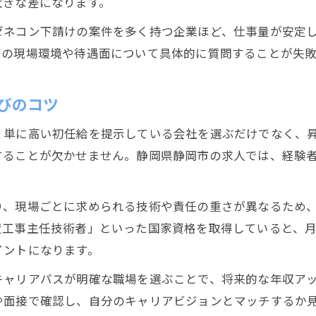
大きな差になります。
配管工の給料相場と年収を上げる求人選び
静岡県で配管工が評価されるスキルとは何か
ゼネコン下請けの案件を多く持つ企業ほど、仕事量が安定
配管工におすすめの資格取得と収入アップ事例
際の現場環境や待遇面について具体的に質問することが失
配管工で高年収を得るための転職タイミング
びのコツ
配管工の将来性と安定収入を詳しく解説
配管工の将来性と長く働ける業界の特徴
、単に高い初任給を提示している会社を選ぶだけでなく、
配管工が安定収入を得るために重要な視点
することが欠かせません。静岡県静岡市の求人では、経験
今後の配管工業界で求められる人材像とは
配管工が将来の収入を守るための自己投資
り、現場ごとに求められる技術や責任の重さが異なるため
配管工の将来展望と年収アップの可能性
置工事主任技術者」といった国家資格を取得していると、
イントになります。
キャリアパスが明確な職場を選ぶことで、将来的な年収ア
や面接で確認し、自分のキャリアビジョンとマッチするか