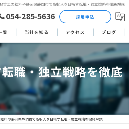
配管工の給料や静岡県静岡市で高収入を目指す転職・独立戦略を徹底解説
054-285-5636
採用申込
一覧
当社を知る
アクセス
ブログ
土木作業員
コラム
す転職・独立戦略を徹底
現場監督
未経験
直行直帰
週休二日制
の給料や静岡県静岡市で高収入を目指す転職・独立戦略を徹底解説