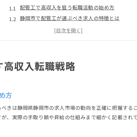
配管工で高収入を狙う転職活動の始め方
静岡市で配管工が選ぶべき求人の特徴とは
配管工が給料アップを叶える職場選びのコツ
転職時に確認したい配管工の福利厚生と待遇
配管工で安定収入を得るための転職準備術
配管工の給料アップを実現する秘訣とは
す高収入転職戦略
配管工の給料を上げるスキルや資格の重要性
配管工が年収アップを実現するキャリア戦略
給料交渉で差が出る配管工の自己PR術
め方
現場経験を活かした配管工の昇給事例紹介
るべきは静岡県静岡市の求人市場の動向を正確に把握する
配管工の給料アップにつながる職場環境の選び方
すが、実際の手取り額や昇給の仕組みまで細かく記載され
未経験から挑戦できる配管工の働き方徹底解説
未経験から配管工を目指すための最初の一歩