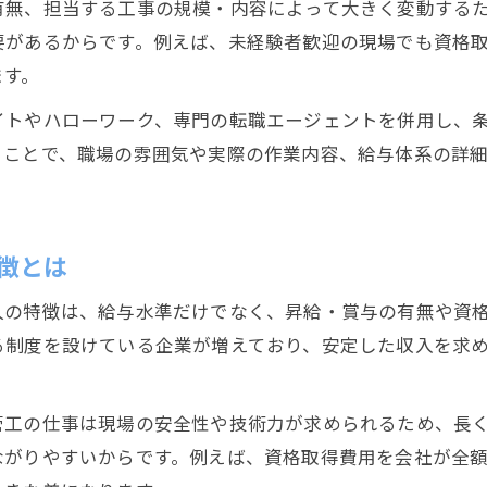
有無、担当する工事の規模・内容によって大きく変動する
配管工で未経験者が成長する現場の特徴とは
要があるからです。例えば、未経験者歓迎の現場でも資格
未経験配管工が身につけたい基礎スキル一覧
ます。
配管工の経験ゼロから収入アップする方法
イトやハローワーク、専門の転職エージェントを併用し、
配管工で未経験から安定就職を実現する流れ
ることで、職場の雰囲気や実際の作業内容、給与体系の詳
正社員か自営業か配管工の収入の違い
配管工の正社員と自営業の年収比較と特徴
徴とは
正社員配管工の安定収入とやりがいについて
自営業配管工が得られる収入とリスクの実情
人の特徴は、給与水準だけでなく、昇給・賞与の有無や資
配管工の雇用形態別メリットと収入アップ法
る制度を設けている企業が増えており、安定した収入を求
配管工の正社員・自営業で変わる将来設計
静岡県で配管工として高年収を得るコツ
管工の仕事は現場の安全性や技術力が求められるため、長
配管工が静岡県内で高年収を狙う具体策
ながりやすいからです。例えば、資格取得費用を会社が全