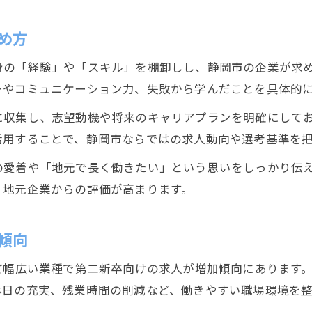
安定就職へ導く第二新卒向けサポート体制
め方
第二新卒合格率が高い業界の傾向とは
身の「経験」や「スキル」を棚卸しし、静岡市の企業が求め
静岡市内で注目の第二新卒求人分野を紹介
ーやコミュニケーション力、失敗から学んだことを具体的
第二新卒が活躍できる職場の特徴まとめ
に収集し、志望動機や将来のキャリアプランを明確にして
静岡における第二新卒採用の現状と特徴解説
活用することで、静岡市ならではの求人動向や選考基準を
第二新卒採用の現状と静岡独自の傾向分析
の愛着や「地元で長く働きたい」という思いをしっかり伝
企業が第二新卒に求めるスキルと人柄とは
、地元企業からの評価が高まります。
採用基準の変化が第二新卒合格率に与える影響
静岡の第二新卒採用動向と今後の見通し
傾向
第二新卒におすすめの就職対策を徹底解説
ど幅広い業種で第二新卒向けの求人が増加傾向にあります
休日の充実、残業時間の削減など、働きやすい職場環境を整