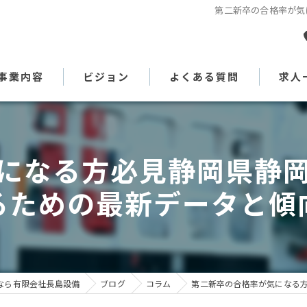
第二新卒の合格率が気
事業内容
ビジョン
よくある質問
求人
代表あいさつ
になる方必見静岡県静
るための最新データと傾
なら有限会社長島設備
ブログ
コラム
第二新卒の合格率が気になる