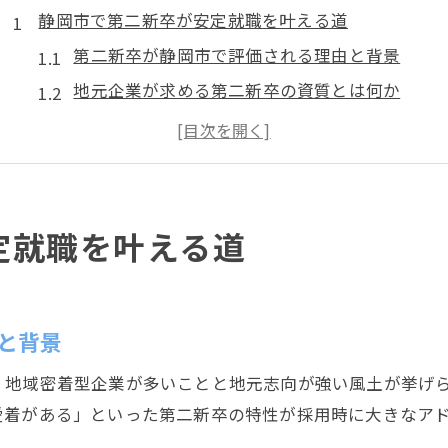
静岡市で第二新卒が安定就職を叶える道
第二新卒が静岡市で評価される理由と背景
地元企業が求める第二新卒の資質とは何か
第二新卒の強みを活かした就活の始め方
静岡市での第二新卒求人動向と最新傾向
安定就職を実現する第二新卒のポイント
第二新卒合格率から見る静岡市の転職成功術
定就職を叶える道
第二新卒合格率が示す静岡市の現状分析
転職成功へ導く第二新卒の自己PR戦略
合格率向上につながる面接対策のコツ
と背景
第二新卒が注目すべき職種と求人の特徴
、地域密着型企業が多いことと地元志向が強い風土が挙げ
静岡市で選ばれる第二新卒の共通点とは
愛着がある」といった第二新卒の特性が採用時に大きなア
合格率向上を目指す第二新卒の静岡就活戦略