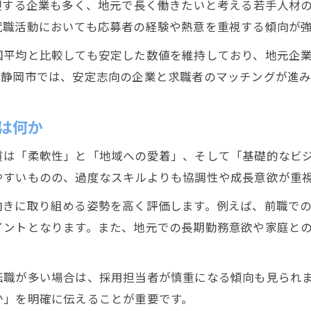
迎する企業も多く、地元で長く働きたいと考える若手人材
第二新卒が静岡で就活を有利に進める秘訣
就職活動においても応募者の経験や熱意を重視する傾向が強
合格率を高めるための情報収集法の実践
国平均と比較しても安定した数値を維持しており、地元企
地元企業の選考基準と第二新卒の適応策
に静岡市では、安定志向の企業と求職者のマッチングが進み
第二新卒向け就活イベント活用のポイント
静岡で求められる第二新卒のスキルとは
は何か
静岡県内で第二新卒として働く魅力とは
質は「柔軟性」と「地域への愛着」、そして「基礎的なビ
第二新卒が静岡で働くメリットと将来性
やすいものの、過度なスキルよりも協調性や成長意欲が重
地元で長く働ける環境が第二新卒に人気
向きに取り組める姿勢を高く評価します。例えば、前職で
静岡県内企業が重視する第二新卒の姿勢
イントとなります。また、地元での長期勤務意欲や家庭と
安定就職を目指す第二新卒の選択肢拡大
第二新卒歓迎企業の特徴と見極め方
転職が多い場合は、採用担当者が慎重になる傾向も見られ
第二新卒で安定就職するなら静岡市がおすすめ
か」を明確に伝えることが重要です。
静岡市が第二新卒に選ばれる理由を解説