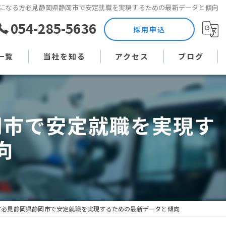
になる方必見静岡県静岡市で安定就職を実現するための最新データと傾向
054-285-5636
採用申込
一覧
当社を知る
アクセス
ブログ
土木作業員
コラム
岡市で安定就職を実現す
現場監督
向
未経験
直行直帰
週休二日制
方必見静岡県静岡市で安定就職を実現するための最新データと傾向