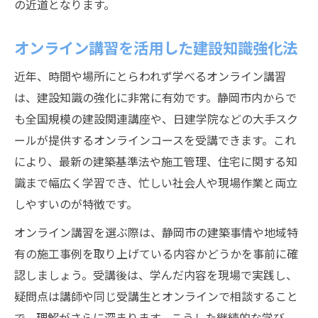
の近道となります。
建設分野で成長できる専門学校の選び方
静岡市でおすすめの建設専門学校の特徴
オンライン講習を活用した建設知識強化法
建設知識を伸ばす学校選びの重要ポイント
近年、時間や場所にとらわれず学べるオンライン講習
建設知識と就職支援が両立する学校とは
は、建設知識の強化に非常に有効です。静岡市内からで
評判の高い建設専門学校の見極め方
も全国規模の建設関連講座や、日建学院などの大手スク
ールが提供するオンラインコースを受講できます。これ
により、最新の建築基準法や施工管理、住宅に関する知
識まで幅広く学習でき、忙しい社会人や現場作業と両立
しやすいのが特徴です。
オンライン講習を選ぶ際は、静岡市の建築事情や地域特
有の施工事例を取り上げている内容かどうかを事前に確
認しましょう。受講後は、学んだ内容を現場で実践し、
疑問点は講師や同じ受講生とオンラインで相談すること
で、理解がさらに深まります。こうした継続的な学び