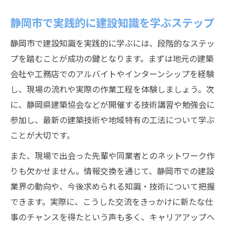
静岡市の建設業界で求められる知識とは
静岡市で実践的に建設知識を学ぶステップ
建設現場で役立つ最新の知識習得法
静岡市で建設知識を実践的に学ぶには、段階的なステッ
資格取得で得られる建設知識の重要性
プを踏むことが成功の鍵となります。まずは地元の建築
建築専門学校で身につける知識の活用法
会社や工務店でのアルバイトやインターンシップを経験
資格取得で目指す静岡市の建設分野
し、現場の流れや実際の作業工程を体験しましょう。次
建設資格取得がキャリアアップに直結する
に、静岡県建築協会などが開催する技術講習や勉強会に
理由
参加し、最新の建築技術や地域特有の工法について学ぶ
ことが大切です。
静岡市で受けられる建設資格講習の特徴
建設知識を強化する資格試験対策のポイン
また、現場で出会った先輩や同業者とのネットワーク作
ト
りも欠かせません。情報交換を通じて、静岡市での建設
業界の動向や、今後求められる知識・技術について把握
建設分野の資格取得を成功させる学習法
できます。実際に、こうした交流をきっかけに新たな仕
建設業界の資格が静岡市で活きる場面
事のチャンスを得たという声も多く、キャリアアップへ
専門学校選びがもたらす成長の秘訣