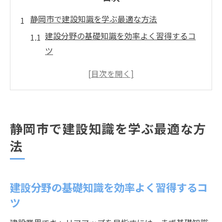
静岡市で建設知識を学ぶ最適な方法
建設分野の基礎知識を効率よく習得するコ
ツ
静岡市で実践的に建設知識を学ぶステップ
オンライン講習を活用した建設知識強化法
建設専門学校の選び方と学びのポイント
静岡市の建築相談窓口を知識習得に活かす
静岡市で建設知識を学ぶ最適な方
方法
法
都市計画と建設スキルが広げる可能性
都市計画を理解して建設スキルを高める方
法
建設分野の基礎知識を効率よく習得するコ
静岡市の建設プロジェクトで役立つ知識と
ツ
は