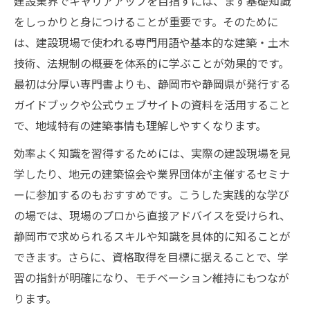
建設業界でキャリアアップを目指すには、まず基礎知識
建設スキルがキャリアの選択肢を広げる理
をしっかりと身につけることが重要です。そのために
由
は、建設現場で使われる専門用語や基本的な建築・土木
都市計画と建設知識の連携が生むメリット
技術、法規制の概要を体系的に学ぶことが効果的です。
地域密着型建設知識で可能性を広げるコツ
最初は分厚い専門書よりも、静岡市や静岡県が発行する
建築相談を活かしたキャリアアップ術
ガイドブックや公式ウェブサイトの資料を活用すること
で、地域特有の建築事情も理解しやすくなります。
建設の疑問は静岡市の建築相談で解決しよ
う
効率よく知識を習得するためには、実際の建設現場を見
建築相談窓口を活用した建設知識の向上方
学したり、地元の建築協会や業界団体が主催するセミナ
法
ーに参加するのもおすすめです。こうした実践的な学び
キャリアアップに役立つ建設相談の活用術
の場では、現場のプロから直接アドバイスを受けられ、
静岡市で求められるスキルや知識を具体的に知ることが
実践的な建設知識は相談から得られる理由
できます。さらに、資格取得を目標に据えることで、学
静岡市の建築相談で専門知識を深める方法
習の指針が明確になり、モチベーション維持にもつなが
建設業界で役立つ知識とは何か
ります。
現場で活きる建設知識の具体例を紹介