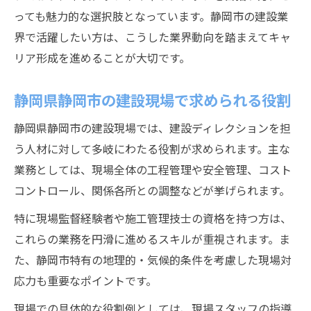
現場ディレクション職の求人動向と将来性
っても魅力的な選択肢となっています。静岡市の建設業
界で活躍したい方は、こうした業界動向を踏まえてキャ
建設業界でキャリアを築くための必須スキルと
リア形成を進めることが大切です。
は
建設現場で必須となるディレクション力強
静岡県静岡市の建設現場で求められる役割
化
業界で長く活躍できるコミュニケーション
静岡県静岡市の建設現場では、建設ディレクションを担
術
う人材に対して多岐にわたる役割が求められます。主な
業務としては、現場全体の工程管理や安全管理、コスト
建設ディレクターに必要な資格とスキル例
コントロール、関係各所との調整などが挙げられます。
現場監督と建設ディレクターの違いを知る
特に現場監督経験者や施工管理技士の資格を持つ方は、
建設分野で役立つ管理力と問題解決力の磨
これらの業務を円滑に進めるスキルが重視されます。ま
き方
た、静岡市特有の地理的・気候的条件を考慮した現場対
静岡市の建設ディレクションで叶える待遇改善
応力も重要なポイントです。
例
静岡市で実現できる建設ディレクターの待
現場での具体的な役割例としては、現場スタッフの指導