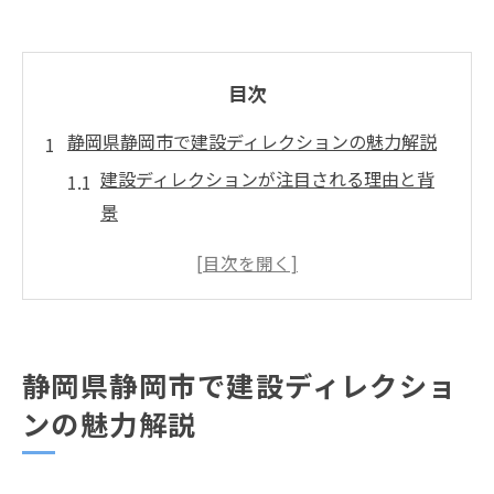
目次
静岡県静岡市で建設ディレクションの魅力解説
建設ディレクションが注目される理由と背
景
静岡県静岡市の建設現場で求められる役割
建設分野でディレクターが担う責任と醍醐
味
建設ディレクションの仕事現場でのやりが
静岡県静岡市で建設ディレクショ
い
ンの魅力解説
静岡市の建設業界が直面する新たな課題と
は