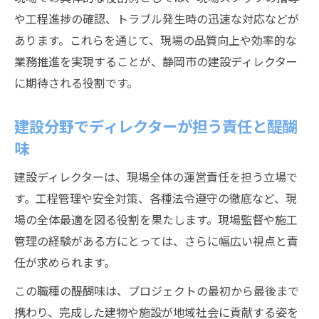
遇
や工程進捗の確認、トラブル発生時の迅速な対応などが
あります。これらを通じて、現場の品質向上や効率的な
建設業界で働く人の福利厚生と働き方改革
業務推進を実現することが、静岡市の建設ディレクター
ディレクション職の年収改善事例と背景
に期待される役割です。
建設分野における労働環境の最新動向解説
静岡市の建設求人で注目される条件とは
建設分野でディレクターが担う責任と醍醐
新時代の建設ディレクター像と将来性を探る
味
建設業界で求められる新時代ディレクター
建設ディレクターは、現場全体の運営責任を担う立場で
像
す。工程管理や安全対策、各種法令遵守の徹底など、現
将来性ある建設ディレクションの働き方と
場の全体最適を図る役割を果たします。現場監督や施工
は
管理の経験がある方にとっては、さらに幅広い視点と責
建設イノベーションが開く新たな可能性
任が求められます。
静岡市の建設分野における成長分野を解説
この職種の醍醐味は、プロジェクトの最初から最後まで
ディレクター職のキャリア設計と未来展望
携わり、完成した建物や施設が地域社会に貢献する姿を