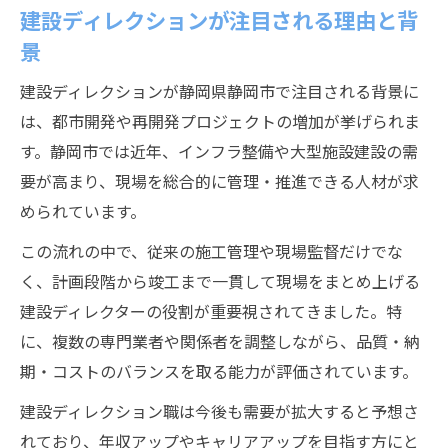
年収アップを目指す建設ディレクターの実践法
建設ディレクションが注目される理由と背
建設ディレクターが年収を高めるためのコ
景
ツ
建設ディレクションが静岡県静岡市で注目される背景に
昇給を実現するための建設業界のポイント
は、都市開発や再開発プロジェクトの増加が挙げられま
建設現場で評価されるスキル習得の重要性
す。静岡市では近年、インフラ整備や大型施設建設の需
年収アップに直結する建設資格の選び方
要が高まり、現場を総合的に管理・推進できる人材が求
キャリアアップを叶える建設求人の探し方
められています。
転職先選びに迷ったら建設現場の最新動向を知
この流れの中で、従来の施工管理や現場監督だけでな
る
く、計画段階から竣工まで一貫して現場をまとめ上げる
建設業界の転職市場と最新求人トレンド解
建設ディレクターの役割が重要視されてきました。特
説
に、複数の専門業者や関係者を調整しながら、品質・納
建設現場で重視される経験と新たな価値観
期・コストのバランスを取る能力が評価されています。
優良企業を見極めるための建設業界の視点
建設ディレクション職は今後も需要が拡大すると予想さ
建設転職で失敗しない情報収集のコツとは
れており、年収アップやキャリアアップを目指す方にと