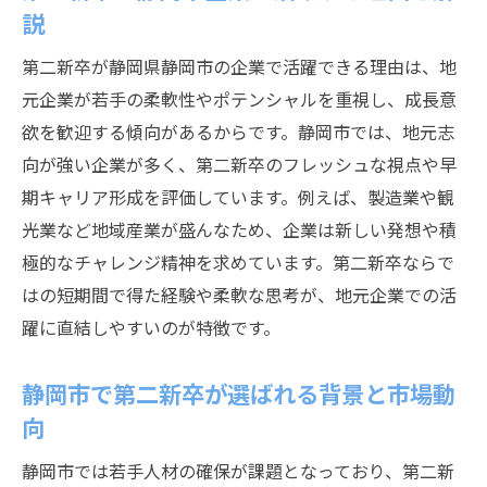
ント
説
静岡県静岡市で第二新卒が活躍できる職場探し
第二新卒が静岡県静岡市の企業で活躍できる理由は、地
第二新卒が静岡市で働きやすい職場を選ぶ
元企業が若手の柔軟性やポテンシャルを重視し、成長意
コツ
欲を歓迎する傾向があるからです。静岡市では、地元志
静岡市で第二新卒が注目すべき職種の特徴
向が強い企業が多く、第二新卒のフレッシュな視点や早
地元企業で第二新卒が活かせる経験とは何
期キャリア形成を評価しています。例えば、製造業や観
か
光業など地域産業が盛んなため、企業は新しい発想や積
第二新卒の転職活動に有利な業界を解説
極的なチャレンジ精神を求めています。第二新卒ならで
静岡市で第二新卒が成長できる職場環境と
はの短期間で得た経験や柔軟な思考が、地元企業での活
は
躍に直結しやすいのが特徴です。
第二新卒が静岡市で職場選びを成功させる
静岡市で第二新卒が選ばれる背景と市場動
方法
向
地元企業を選ぶ第二新卒のポイント徹底解説
第二新卒が地元企業を選ぶ際の判断基準
静岡市では若手人材の確保が課題となっており、第二新