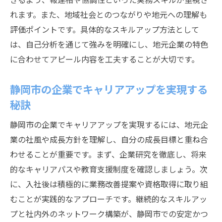
静岡市企業で第二新卒が選ばれる書類作成
れます。また、地域社会とのつながりや地元への理解も
術
評価ポイントです。具体的なスキルアップ方法として
転職活動で第二新卒が陥りやすい注意点と
は、自己分析を通じて強みを明確にし、地元企業の特色
は
に合わせてアピール内容を工夫することが大切です。
第二新卒が静岡市で転職活動を円滑に進め
静岡市の企業でキャリアアップを実現する
る秘訣
秘訣
安定を目指す第二新卒が知るべき静岡市事情
第二新卒が静岡市で安定を得るための基礎
静岡市の企業でキャリアアップを実現するには、地元企
知識
業の社風や成長方針を理解し、自分の成長目標と重ね合
わせることが重要です。まず、企業研究を徹底し、将来
静岡市の企業で第二新卒が重視すべき福利
的なキャリアパスや教育支援制度を確認しましょう。次
厚生
に、入社後は積極的に業務改善提案や資格取得に取り組
地元で長く働きたい第二新卒の職場環境と
むことが実践的なアプローチです。継続的なスキルアッ
は
プと社内外のネットワーク構築が、静岡市での安定かつ
第二新卒が静岡市で注目したい企業文化の