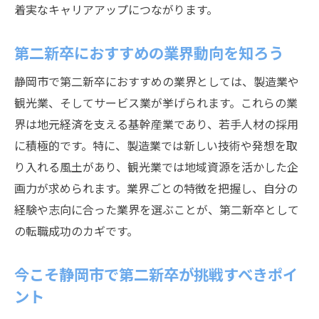
着実なキャリアアップにつながります。
特徴
静岡市の安定企業を見極める第二新卒の視
第二新卒におすすめの業界動向を知ろう
点
静岡市で第二新卒におすすめの業界としては、製造業や
第二新卒が安定就職を叶えるための情報収
観光業、そしてサービス業が挙げられます。これらの業
集術
界は地元経済を支える基幹産業であり、若手人材の採用
静岡市の企業でキャリアアップを狙う方法
に積極的です。特に、製造業では新しい技術や発想を取
第二新卒が静岡市企業でキャリアを伸ばす
り入れる風土があり、観光業では地域資源を活かした企
コツ
画力が求められます。業界ごとの特徴を把握し、自分の
静岡市で第二新卒が成長できる企業の特徴
経験や志向に合った業界を選ぶことが、第二新卒として
第二新卒のためのスキルアップ術と学び方
の転職成功のカギです。
静岡市で第二新卒がキャリアアップを目指
今こそ静岡市で第二新卒が挑戦すべきポイ
す戦略
ント
地元企業で第二新卒がリーダーを目指すポ
イント