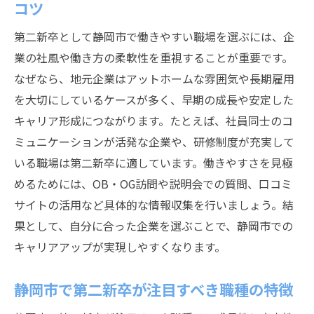
第二新卒が地元で働き続けるためのキャリ
コツ
ア設計
第二新卒として静岡市で働きやすい職場を選ぶには、企
静岡市で第二新卒が未来を切り拓く戦略ガイド
業の社風や働き方の柔軟性を重視することが重要です。
第二新卒が静岡市で描くキャリアの可能性
なぜなら、地元企業はアットホームな雰囲気や長期雇用
とは
を大切にしているケースが多く、早期の成長や安定した
静岡市で第二新卒が未来を切り拓くための
キャリア形成につながります。たとえば、社員同士のコ
準備
ミュニケーションが活発な企業や、研修制度が充実して
第二新卒に必要なスキルと今後の成長分野
いる職場は第二新卒に適しています。働きやすさを見極
めるためには、OB・OG訪問や説明会での質問、口コミ
静岡市企業で第二新卒が挑戦すべきこと
サイトの活用など具体的な情報収集を行いましょう。結
第二新卒の選択肢と静岡市でのキャリア設
果として、自分に合った企業を選ぶことで、静岡市での
計
キャリアアップが実現しやすくなります。
未来のために第二新卒が考えるべき転職戦
略
静岡市で第二新卒が注目すべき職種の特徴