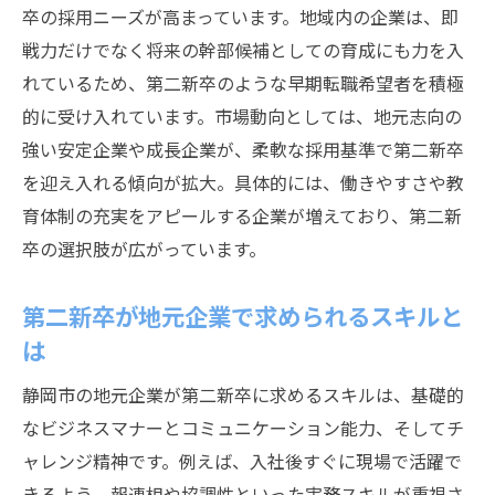
卒の採用ニーズが高まっています。地域内の企業は、即
静岡市企業で第二新卒が重視すべきポイン
戦力だけでなく将来の幹部候補としての育成にも力を入
ト
れているため、第二新卒のような早期転職希望者を積極
第二新卒に合った地元企業の特徴を知ろう
的に受け入れています。市場動向としては、地元志向の
静岡市で第二新卒が安定を得るための選択
強い安定企業や成長企業が、柔軟な採用基準で第二新卒
地元企業の魅力と第二新卒で得られるメリ
を迎え入れる傾向が拡大。具体的には、働きやすさや教
ット
育体制の充実をアピールする企業が増えており、第二新
第二新卒が静岡市で企業選びに失敗しない
卒の選択肢が広がっています。
コツ
第二新卒として転職活動を進めるコツとは
第二新卒が地元企業で求められるスキルと
第二新卒が静岡市で転職を成功させる流れ
は
地元企業へのアプローチ方法を第二新卒向
静岡市の地元企業が第二新卒に求めるスキルは、基礎的
けに解説
なビジネスマナーとコミュニケーション能力、そしてチ
第二新卒の効果的な自己PRと面接対策のポ
ャレンジ精神です。例えば、入社後すぐに現場で活躍で
イント
きるよう、報連相や協調性といった実務スキルが重視さ