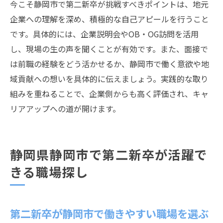
今こそ静岡市で第二新卒が挑戦すべきポイントは、地元
第二新卒が静岡市で昇進を実現するための
企業への理解を深め、積極的な自己アピールを行うこと
行動
です。具体的には、企業説明会やOB・OG訪問を活用
第二新卒が地元で長く働くための秘訣を公開
し、現場の生の声を聞くことが有効です。また、面接で
は前職の経験をどう活かせるか、静岡市で働く意欲や地
第二新卒が静岡市で長期就業を実現する方
域貢献への想いを具体的に伝えましょう。実践的な取り
法
組みを重ねることで、企業側からも高く評価され、キャ
職場定着のための第二新卒向けアドバイス
リアアップへの道が開けます。
集
静岡市企業で第二新卒が離職しない工夫と
は
静岡県静岡市で第二新卒が活躍で
第二新卒が地元企業で活躍し続けるための
きる職場探し
心構え
静岡市で第二新卒が選ぶべき理想のワーク
スタイル
第二新卒が静岡市で働きやすい職場を選ぶ