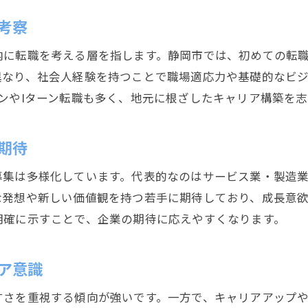
キャリア再スタートを切る第二新卒の実態
考察
静岡市の第二新卒が直面する主な課題と対策
内に転職を考える層を指します。静岡市では、初めての転
第二新卒として再挑戦するメリットと現実
異なり、社会人経験を持つことで職場適応力や基礎的なビ
静岡市での第二新卒転職活動のリアルな声
ンやIターン転職も多く、地元に根ざしたキャリア構築を
第二新卒の再出発を支える静岡市の企業環境
第二新卒が静岡市で再スタートするための条件
期待
第二新卒のキャリア再構築と静岡市の支援体制
募集は多様化しています。代表的なのはサービス業・製造
第二新卒なら静岡市でどう転職を進めるか
な発想や新しい価値観を持つ若手に期待しており、成長意
静岡市で第二新卒が選ぶべき転職活動の流れ
明確に示すことで、企業の期待に応えやすくなります。
第二新卒が静岡市で転職成功するための準備
静岡市で第二新卒が活用できる転職サポート
ア意識
第二新卒が静岡市で重視するべき応募ポイント
すさを重視する傾向が強いです。一方で、キャリアアップ