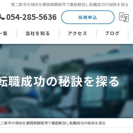
第二新卒の傾向を静岡県静岡市で徹底解説し転職成功の秘訣を探る
054-285-5636
採用申込
一覧
当社を知る
アクセス
ブログ
土木作業員
コラム
現場監督
転職成功の秘訣を探る
未経験
直行直帰
週休二日制
第二新卒の傾向を静岡県静岡市で徹底解説し転職成功の秘訣を探る