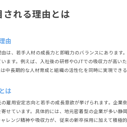
第二新卒が静岡市で新たな分野に飛び込むメリッ
目される理由とは
静岡市の企業は第二新卒の挑戦をどう評価するか
未経験転職における第二新卒の静岡市での成功要
静岡市で選ばれる第二新卒の特徴を探る
理由
静岡市で企業が重視する第二新卒の資質とは
理由は、若手人材の成長力と即戦力のバランスにあります
第二新卒が静岡市で選ばれる理由を深掘り
います。例えば、入社後の研修やOJTでの吸収力が高い
静岡市の転職市場で目立つ第二新卒の特徴
業は中長期的な人材育成と組織の活性化を同時に実現できる
第二新卒が静岡市企業で評価される強み
静岡市で活躍する第二新卒の共通点を分析
とは
第二新卒が静岡市で信頼されるためのポイント
転職市場で輝く第二新卒の未来を静岡市で描く
元の雇用安定志向と若手の成長意欲が挙げられます。企業
を寄せています。具体的には、地元密着型の企業が多い静
第二新卒が静岡市で描くキャリアパスの広がり
チャレンジ精神や吸収力が、従来の新卒採用に加えて積極
静岡市の転職市場における第二新卒の将来性