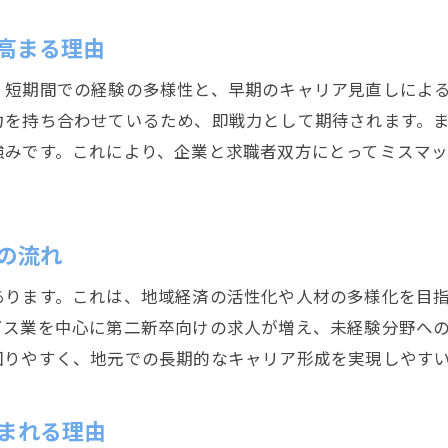
第二新卒が静岡市で目指せるキャリアアップ像
高まる理由
静岡市で第二新卒が未来を切り拓くための戦略
第二新卒の成長が静岡市の転職市場を活性化
、短期間での経験の多様性と、早期のキャリア見直しによ
力を持ち合わせているため、即戦力として期待されます。
静岡市で第二新卒が長期的に活躍する条件
強みです。これにより、企業と求職者双方にとってミスマ
の流れ
あります。これは、地域経済の活性化や人材の多様化を目
ビス業を中心に第二新卒向けの求人が増え、未経験分野へ
図りやすく、地元での長期的なキャリア形成を実現しやす
まれる理由