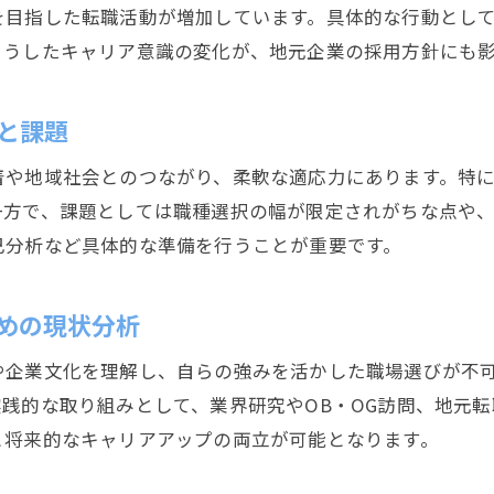
静岡市で第二新卒が転職先を選ぶ際の工夫
を目指した転職活動が増加しています。具体的な行動とし
第二新卒の転職活動を静岡市で進める際の注意点
こうしたキャリア意識の変化が、地元企業の採用方針にも
静岡市における第二新卒の転職成功法則
第二新卒が静岡市で転職に成功する秘訣
と課題
静岡市の第二新卒求人で求められる人物像
着や地域社会とのつながり、柔軟な適応力にあります。特
第二新卒が静岡市転職市場で差をつける方法
一方で、課題としては職種選択の幅が限定されがちな点や
静岡市で第二新卒が採用されやすいポイント
己分析など具体的な準備を行うことが重要です。
第二新卒の転職活動を成功に導く静岡市の特徴
静岡市で第二新卒として評価を高める実践法
めの現状分析
未経験分野へ挑戦する第二新卒の心得
や企業文化を理解し、自らの強みを活かした職場選びが不
第二新卒が未経験分野に転職する際の心構え
践的な取り組みとして、業界研究やOB・OG訪問、地元
静岡市で第二新卒が異業種へ挑戦する方法
と将来的なキャリアアップの両立が可能となります。
未経験職種で活躍する第二新卒の強みと注意点