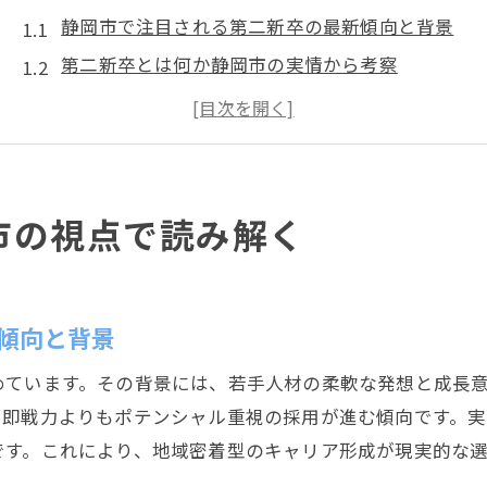
静岡市で注目される第二新卒の最新傾向と背景
第二新卒とは何か静岡市の実情から考察
静岡市の第二新卒求人動向と企業の期待
静岡市で見られる第二新卒のキャリア意識
地元静岡市における第二新卒の強みと課題
第二新卒として静岡市で活躍するための現状分析
市の視点で読み解く
静岡市で第二新卒が注目される理由とは
静岡市企業が第二新卒を求める主な理由
第二新卒が静岡市で評価される背景とは
傾向と背景
第二新卒ならではの価値が静岡市で高まる理由
めています。その背景には、若手人材の柔軟な発想と成長
地元静岡市で増加する第二新卒採用の流れ
、即戦力よりもポテンシャル重視の採用が進む傾向です。
第二新卒の柔軟性が静岡市企業に好まれる理由
です。これにより、地域密着型のキャリア形成が現実的な選
静岡市の転職市場で第二新卒が必要とされる動向