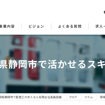
事業内容
ビジョン
よくある質問
求人
代表あいさつ
県静岡市で活かせるス
岡県静岡市で配管工の求人なら有限会社長島設備
ブログ
コラム
現