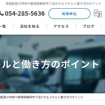
現場監督の特徴や静岡県静岡市で活かせるスキルと働き方のポイント
054-285-5636
採用申込
一覧
当社を知る
アクセス
ブログ
土木作業員
コラム
現場監督
キルと働き方のポイント
未経験
直行直帰
週休二日制
場監督の特徴や静岡県静岡市で活かせるスキルと働き方のポイント