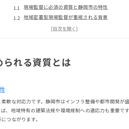
現場監督に必須の資質と静岡市の特性
地域密着型現場監督が重視される背景
現場監督になるための心構えと姿勢
静岡市で現場監督が意識すべき課題
現場監督が身につけるべき責任感とは
静岡市現場監督の資質を伸ばす方法
められる資質とは
キャリア形成を叶える現場監督の強み
現場監督のキャリアを支える実践力
静岡市で現場監督が活かせる強みとは
性
現場監督に求められる資格と経験の重要性
と柔軟な対応力です。静岡市はインフラ整備や都市開発が
成長できる現場監督のスキル構築術
えば、地域特有の建築法規や環境規制への適応力も重要で
現場監督がキャリア形成で意識すべき点
行につながります。
静岡市で現場監督が評価される理由