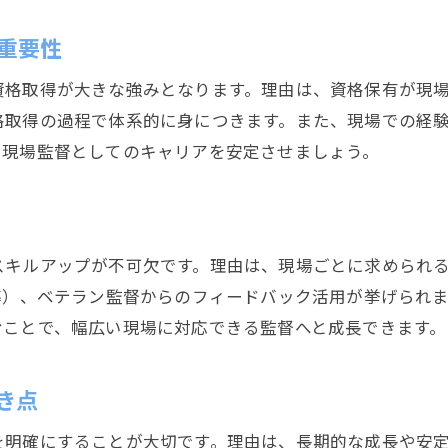
現場監督の資格取得や研修の活用法
重要性
現場監督が経験を積む現場選びのポイント
実践的な現場監督スキルの磨き方を紹介
資格取得が大きな強みとなります。理由は、資格保有が現
格取得の過程で体系的に身につきます。また、現場での経
現場監督が日々意識したい成長習慣
、現場監督としてのキャリアを安定させましょう。
スキルアップが不可欠です。理由は、現場ごとに求められ
導）、ベテラン監督からのフィードバック活用が挙げられま
むことで、幅広い現場に対応できる監督へと成長できます。
き点
を明確にすることが大切です。理由は、長期的な成長や安