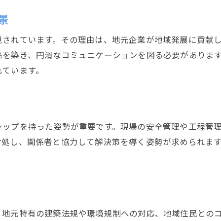
地域特有の法規対応が現場監督を支える理由
景
現場監督に必要な地域法規の知識とは
視されています。その理由は、地元企業が地域発展に貢献
静岡市の現場監督が直面する法規制と対応
係を築き、円滑なコミュニケーションを図る必要がありま
現場監督による法規遵守が与える現場の影響
れています。
静岡市現場監督が実践する法規対応術
現場監督が地域法規で気をつけるポイント
法規対応力が現場監督の信頼性を高める
シップを持った姿勢が重要です。現場の安全管理や工程管
現場監督として静岡市で活躍するための秘訣
対処し、関係者と協力して解決策を導く姿勢が求められま
現場監督が静岡市で活躍するための準備
地域に根ざす現場監督の実践的な工夫
現場監督が静岡市で評価される働き方
現場監督に求められる柔軟な対応力
、地元特有の建築法規や環境規制への対応、地域住民との