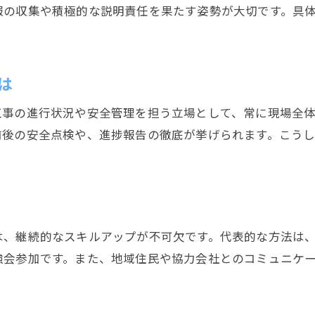
静岡市で現場監督として成長するポイント
報の収集や積極的な説明責任を果たす姿勢が大切です。具
現場監督が地元で信頼を得る秘訣
働き方改革が進む現場監督の新しい日常
現場監督の働き方に変化をもたらす改革
は
静岡市で進む現場監督の働き方改革とは
工事の進行状況や安全管理を担う立場として、常に現場全
現場監督が実感する労働環境の改善点
前後の安全点検や、進捗報告の徹底が挙げられます。こう
働き方改革で現場監督に求められる適応力
現場監督が目指すワークライフバランス
新しい日常で現場監督が意識すべきこと
現場監督に必要なコミュニケーション力の磨き方
は、継続的なスキルアップが不可欠です。代表的な方法は
現場監督が大切にすべき対人スキル
強会参加です。また、地域住民や協力会社とのコミュニケ
静岡市で現場監督が築く信頼関係のコツ
現場監督に不可欠な協調性とは何か