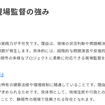
現場監督のコミュニケーション力強化法
現場監督の強み
現場監督が現場で活かす伝達スキル
静岡市現場監督に求められる連携力
静岡市で現場監督が注目される背景を解説
現場監督が静岡市で注目を集める理由
の実践力が不可欠です。理由は、現場の状況判断や問題解
建設需要増加と現場監督の役割拡大
課題が発生します。具体的には、段階的な問題演習や反復
現場監督職の安定性と将来性に迫る
静岡市の多様なプロジェクトに柔軟に対応できる現場監督
静岡市の発展を支える現場監督の仕事
現場監督が地域に貢献する意義を考察
は
現場監督職が今後も注目される要因
現場監督のスキルアップに役立つ実践的ヒント
元特有の建築法規や環境規制に精通していることです。理
が求められるためです。具体例として、地域住民や行政と
現場監督が成長するための学び方
すことで、静岡市の現場で信頼される存在となれます。
静岡市現場監督に適したスキルアップ術