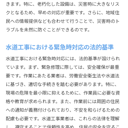
きます。特に、老朽化した設備は、災害時に大きなリス
スタッフ教育と訓練の実施方法
クとなるため、早めの対応が重要です。さらに、地域住
人材配置による効率的な業務遂行
民への情報提供なども合わせて行うことで、災害時のト
水道工事に特化した人材育成の重要性
ラブルを未然に防ぐことができるのです。
緊急水道工事で求められる安全対策とその実施
方法
水道工事における緊急時対応の法的基準
現場作業での基本的な安全対策
水道工事における緊急時対応には、法的基準が設けられ
緊急時における安全確保の手順
ています。まず、緊急修理に際しては、安全確保が最重
安全性を高めるための最新装置の使用
要です。作業にあたる業者は、労働安全衛生法や水道法
水道工事における事故防止策の徹底
に基づき、適切な手続きを踏む必要があります。特に、
現場の危険を最小限に抑えるために、作業員に必要な資
スタッフへの安全教育とその効果
格や教育が求められます。また、作業前には周囲の住民
緊急工事での安全マニュアルの活用
への通知が義務付けられており、不安を和らげるための
住民の不安を解消するための情報発信の役割
配慮も必要です。水道工事業者は、これらの法律を理解
緊急時の情報発信の重要性
し、遵守することで信頼性を高め、住民の安全を守るこ