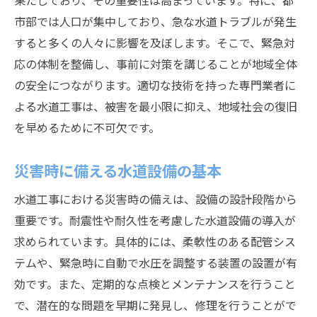
果たしており、その重要性は高まっています。特に、都
市部では人口が集中しており、急な水道トラブルが発生
水道トラブル時の連絡先リストの作成
すると多くの人々に影響を及ぼします。そこで、緊急対
水道緊急修理で迅速対応を実現するための手順
応の体制を整備し、事前に対策を講じることが地域全体
初期対応の迅速化に向けたチェックリスト
の安全につながります。適切な技術を持った専門業者に
現場到着後の優先順位付け方法
よる水道工事は、被害を最小限に抑え、地域社会の復旧
緊急修理で必要な道具とその準備
を早めるために不可欠です。
修理中のコミュニケーションの取り方
緊急修理後の確認と報告書作成
災害時に備える水道設備の基本
迅速対応を可能にするためのチーム編成
水道工事における災害時の備えは、設備の設計段階から
効果的な水道工事のための適切な人材配置の重
重要です。耐震性や耐久性を考慮した水道設備の導入が
要性
求められています。具体的には、柔軟性のある配管シス
チーム内での役割分担とそのメリット
テムや、緊急時に自動で水圧を調整する装置の設置が有
効です。また、定期的な点検とメンテナンスを行うこと
水道工事における専門スタッフの必要性
で、潜在的な問題を早期に発見し、修理を行うことがで
緊急時の応援体制の整備