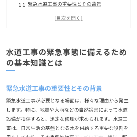
緊急水道工事の重要性とその背景
災害時に備える水道設備の基本
水道工事における緊急時対応の法的基準
水道トラブルの初期徴候とその見分け方
水道工事で頻発する緊急事例の分析
水道工事の緊急事態に備えるため
緊急時に頼れる水道工事業者の選び方
の基本知識とは
突然の水道トラブルに対応するための事前準備
が鍵
水道設備の定期点検とその重要性
緊急水道工事の重要性とその背景
家庭内でできる水道トラブルの予防策
緊急水道工事が必要となる場面は、様々な理由から発生
緊急時用の水道トラブル対応マニュアル作
します。特に、地震や大雨などの自然災害によって水道
成
設備が損傷すると、迅速な修理が求められます。水道工
水道工事のプロに聞く緊急対応のコツ
事は、日常生活の基盤となる水を供給する重要な役割を
住民参加型の水道トラブル訓練の実施