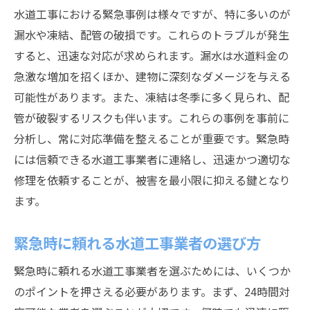
迅速かつ安全な水道工事のための体制整備のポ
水道工事における緊急事例は様々ですが、特に多いのが
イント
漏水や凍結、配管の破損です。これらのトラブルが発生
緊急時の対応体制の構築とその効果
すると、迅速な対応が求められます。漏水は水道料金の
24時間対応可能な連絡体制の整備
急激な増加を招くほか、建物に深刻なダメージを与える
地域特性に応じた対応策の策定
可能性があります。また、凍結は冬季に多く見られ、配
定期的な防災訓練の実施方法
管が破裂するリスクも伴います。これらの事例を事前に
分析し、常に対応準備を整えることが重要です。緊急時
協力業者との連携とその強化
には信頼できる水道工事業者に連絡し、迅速かつ適切な
水道工事の効率化を図るための組織改革
修理を依頼することが、被害を最小限に抑える鍵となり
ます。
緊急時に頼れる水道工事業者の選び方
緊急時に頼れる水道工事業者を選ぶためには、いくつか
のポイントを押さえる必要があります。まず、24時間対