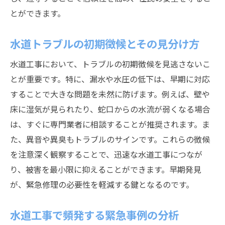
住民への迅速な情報提供方法
とができます。
SNSを活用した水道工事情報の共有
トラブル時のFAQ作成と活用
水道トラブルの初期徴候とその見分け方
住民との信頼関係構築のためのコミュニケ
水道工事において、トラブルの初期徴候を見逃さないこ
ーション
とが重要です。特に、漏水や水圧の低下は、早期に対応
地域との連携による情報発信強化
することで大きな問題を未然に防げます。例えば、壁や
水道工事の緊急修理で役立つ最新技術の紹介
床に湿気が見られたり、蛇口からの水流が弱くなる場合
ドローンを活用した水道管の点検方法
は、すぐに専門業者に相談することが推奨されます。ま
た、異音や異臭もトラブルのサインです。これらの徴候
最新の漏水検知システムの効果
を注意深く観察することで、迅速な水道工事につなが
配管修理における革新的技術の活用
り、被害を最小限に抑えることができます。早期発見
リアルタイム監視システムの導入効果
が、緊急修理の必要性を軽減する鍵となるのです。
緊急時に役立つ新技術のトレーニング
技術革新がもたらす水道工事の未来
水道工事で頻発する緊急事例の分析