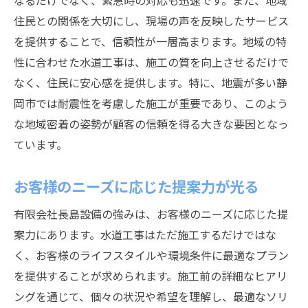
なるだけでなく、緊急時の対応も迅速です。また、地域
住民との関係を大切にし、現場の声を反映したサービス
トラブルに迅速に対応する緊急体制
を提供することで、信頼性が一層高まります。地域の特
静岡市の水道工事特性に対応した施工方法の秘
性に合わせた水道工事は、施工の質を向上させるだけで
密
なく、住民に安心感を提供します。特に、地震が多い静
地形に適した配管設計の工夫
岡市では耐震性を考慮した施工が重要であり、このよう
気候変動に対応する素材選び
な地域密着の姿勢が顧客の信頼を得る大きな要因となっ
老朽化対策を考慮した施工計画
ています。
水資源の効率的な利用法
地域特有の問題を解決する施工実績
お客様のニーズに応じた提案力が光る
施工環境に合わせた柔軟な対応
有限会社長島設備の強みは、お客様のニーズに応じた提
お客様の信頼を得る水道工事の柔軟な対応力と
案力にあります。水道工事はただ施工するだけではな
は
く、お客様のライフスタイルや環境条件に最適なプラン
顧客の声を反映したカスタマイズ施工
を提供することが求められます。施工前の詳細なヒアリ
ングを通じて、個々の状況や希望を理解し、最適なソリ
緊急時の迅速な対応体制