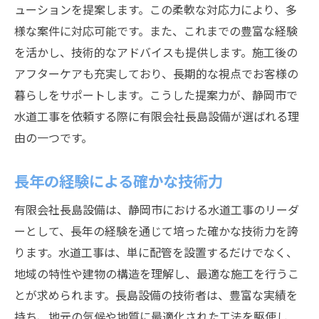
ューションを提案します。この柔軟な対応力により、多
多様なニーズに応える提案力
様な案件に対応可能です。また、これまでの豊富な経験
施工後のフォローアップ体制
を活かし、技術的なアドバイスも提供します。施工後の
トラブルを未然に防ぐための取り組み
アフターケアも充実しており、長期的な視点でお客様の
地域社会との信頼関係の構築
暮らしをサポートします。こうした提案力が、静岡市で
水道工事のプロ有限会社長島設備が選ばれる背
水道工事を依頼する際に有限会社長島設備が選ばれる理
景
由の一つです。
地域における豊富な施工実績
長年の経験による確かな技術力
顧客の期待を超えるサービス提供
持続可能な施工を目指した取り組み
有限会社長島設備は、静岡市における水道工事のリーダ
地域行事への積極的な参加と貢献
ーとして、長年の経験を通じて培った確かな技術力を誇
ります。水道工事は、単に配管を設置するだけでなく、
施工品質向上のための継続的な研修
地域の特性や建物の構造を理解し、最適な施工を行うこ
長期的な信頼関係構築を目指す姿勢
とが求められます。長島設備の技術者は、豊富な実績を
地域に根差した水道工事会社有限会社長島設備
持ち、地元の気候や地質に最適化された工法を駆使し