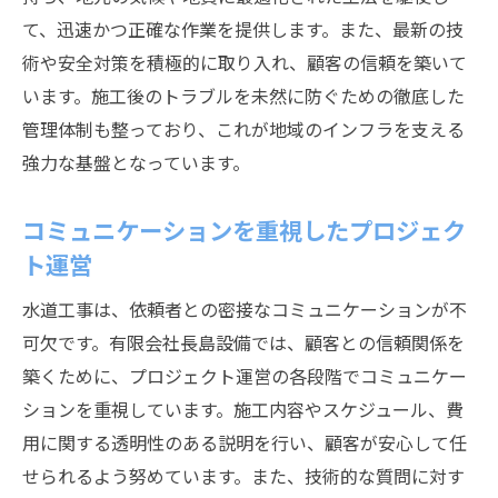
の魅力
て、迅速かつ正確な作業を提供します。また、最新の技
地域密着型のサービス提供
術や安全対策を積極的に取り入れ、顧客の信頼を築いて
地元住民の信頼を得るための取り組み
います。施工後のトラブルを未然に防ぐための徹底した
地域振興に貢献する施工活動
管理体制も整っており、これが地域のインフラを支える
地元企業との連携による相乗効果
強力な基盤となっています。
地域の環境保全活動への参加
コミュニケーションを重視したプロジェク
地域社会との強固な結びつき
ト運営
静岡市の水道工事で高評価を得る有限会社長島
設備
水道工事は、依頼者との密接なコミュニケーションが不
顧客レビューによる高い満足度
可欠です。有限会社長島設備では、顧客との信頼関係を
築くために、プロジェクト運営の各段階でコミュニケー
施工実績が裏付ける信頼性
ションを重視しています。施工内容やスケジュール、費
高品質な施工とリーズナブルな価格
用に関する透明性のある説明を行い、顧客が安心して任
継続的なアフターサポートの評価
せられるよう努めています。また、技術的な質問に対す
地域住民からの紹介による新規顧客獲得