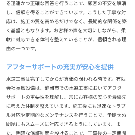
る迅速かつ正確な回答を行うことで、顧客の不安を解消
社内チームワークが生むスムーズな施工
し、信頼を得ることができています。こうした丁寧な対
有限会社長島設備の信頼の秘密と水道工事の新
応は、施工の質を高めるだけでなく、長期的な関係を築
技術
く基盤ともなります。お客様の声を大切にしながら、柔
最新技術の導入による施工効率の向上
軟に対応できる体制を整えていることが、信頼される理
由の一つです。
地域特性に応じた革新的な工法
安全性を重視した新技術の活用
アフターサポートの充実が安心を提供
環境に優しい施工を実現するテクノロジー
水道工事は完了してからが真価の問われる時です。有限
顧客ニーズに応じた技術革新の実績
会社長島設備は、静岡市での水道工事においてアフター
新技術による施工品質の向上
サポートの重要性を理解し、常にお客様の安心を最優先
に考えた体制を整えています。施工後にも迅速なトラブ
ル対応や定期的なメンテナンスを行うことで、予期せぬ
問題にもスムーズに対応できるようにしています。ま
た、明確な保証制度を設けることで、工事後の一定期間