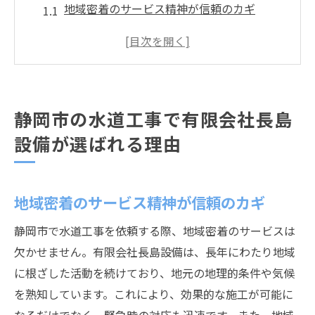
地域密着のサービス精神が信頼のカギ
お客様のニーズに応じた提案力が光る
長年の経験による確かな技術力
コミュニケーションを重視したプロジェク
ト運営
静岡市の水道工事で有限会社長島
アフターサポートの充実が安心を提供
設備が選ばれる理由
環境に配慮した施工が地域貢献に繋がる
信頼の水道工事を提供する有限会社長島設備の
技術力
地域密着のサービス精神が信頼のカギ
最新技術を取り入れた施工方法
静岡市で水道工事を依頼する際、地域密着のサービスは
熟練の技術者による高品質な作業
欠かせません。有限会社長島設備は、長年にわたり地域
安全対策と施工基準の徹底
に根ざした活動を続けており、地元の地理的条件や気候
地形特性を活かした独自の工法
を熟知しています。これにより、効果的な施工が可能に
顧客満足度を高めるための品質管理