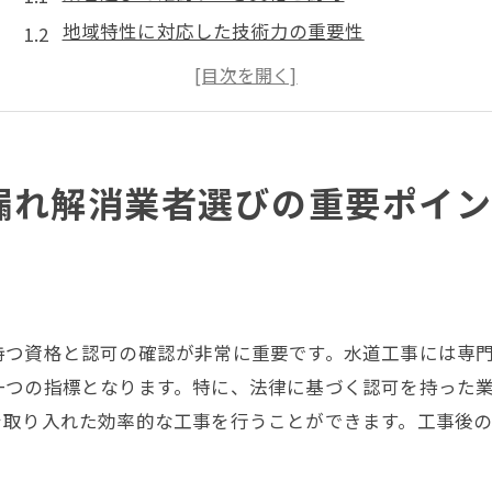
地域特性に対応した技術力の重要性
口コミと実績で選ぶ信頼の理由
施工前に知っておくべき地元情報
コストと効果のバランスを見極める
アフターサービスと保証内容の確認
漏れ解消業者選びの重要ポイン
水道工事の基礎知識静岡市での水漏れ対策
基礎知識で失敗しない水道工事選び
水漏れの種類とその対策法
水道工事の流れと必要な準備
持つ資格と認可の確認が非常に重要です。水道工事には専
専門家が語る水漏れ対策のポイント
一つの指標となります。特に、法律に基づく認可を持った
一般家庭でできる予防策
を取り入れた効率的な工事を行うことができます。工事後
最新技術による水漏れ対策