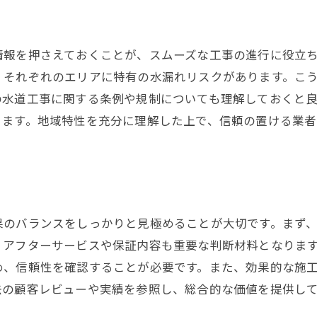
水漏れ修理の実例と体験談
水漏れの原因を特定する静岡市水道工事の最新技術
情報を押さえておくことが、スムーズな工事の進行に役立
最新技術で見つける水漏れの原因
、それぞれのエリアに特有の水漏れリスクがあります。こ
静岡市で採用される新技術とは
の水道工事に関する条例や規制についても理解しておくと
漏水検知技術の進化とその効果
きます。地域特性を充分に理解した上で、信頼の置ける業
最新技術を駆使した業者選びのポイント
環境に優しい修理技術の紹介
技術革新がもたらす安心感
静岡市の水道工事で安心安全を確保するための手順
果のバランスをしっかりと見極めることが大切です。まず
安全施工のための基本手順
、アフターサービスや保証内容も重要な判断材料となりま
業者間のコミュニケーションが重要
め、信頼性を確認することが必要です。また、効果的な施
施工中に気をつけるべき安全対策
去の顧客レビューや実績を参照し、総合的な価値を提供し
保証制度の有無で選ぶ安心感