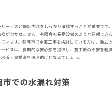
お客様の声を活かした施工改善
見積り段階で確認する安全確保事項
地域特性に合った水道工事静岡市ならではの選択肢
ーサービスと保証内容をしっかり確認することが重要です
静岡市特有の気候に対応する工事法
点検が欠かせません。有限会社長島設備のような信頼でき
地元の地形に適した施工技術
しています。静岡市で水道工事を検討している方は、過去
地域のニーズを反映した工事方法
サービスは、長期的な安心感を提供し、施工後の不安を軽
地元密着型業者のメリット
る水道工事業者を選ぶ助けとなるでしょう。
地域社会への貢献と信頼構築
地域特性を活かした新技術の活用
岡市での水漏れ対策
静岡市での水漏れ防止策と水道工事の効果的な実施法
水漏れを防ぐための事前チェック
定期メンテナンスの重要性
防水施工の最新技術とその効果