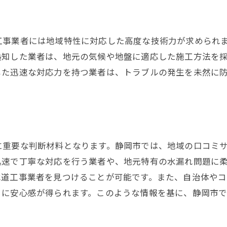
信頼できる静岡市の水道工事業者探し成功への鍵
静岡市での業者選びで失敗しない方法
信頼できる業者の見極め方
工事業者には地域特性に対応した高度な技術力が求められ
地域密着型業者のメリット
熟知した業者は、地元の気候や地盤に適応した施工方法を
実績と経験で選ぶ業者の重要性
じた迅速な対応力を持つ業者は、トラブルの発生を未然に
オンラインレビュー活用のコツ
問い合わせ時に質問すべきポイント
静岡市の水漏れトラブル直撃！水道工事で迅速解決
水漏れ発生時の初期対応法
重要な判断材料となります。静岡市では、地域の口コミサ
迅速な対応が鍵！業者選びのポイント
迅速で丁寧な対応を行う業者や、地元特有の水漏れ問題に
水道工事業者を見つけることが可能です。また、自治体や
緊急対応に強い業者の特徴
らに安心感が得られます。このような情報を基に、静岡市
水漏れの原因別解決法
トラブルを防ぐための事前対策