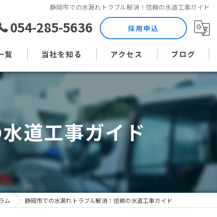
静岡市での水漏れトラブル解消！信頼の水道工事ガイド
054-285-5636
採用申込
一覧
当社を知る
アクセス
ブログ
土木作業員
コラム
現場監督
の水道工事ガイド
未経験
直行直帰
週休二日制
ラム
静岡市での水漏れトラブル解消！信頼の水道工事ガイド