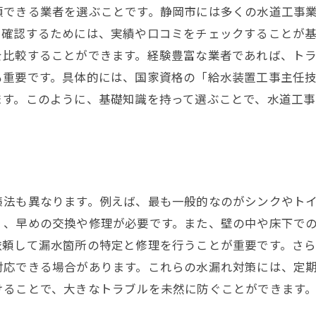
頼できる業者を選ぶことです。静岡市には多くの水道工事
長期的な視点で見る水道工事の価値
を確認するためには、実績や口コミをチェックすることが
地元での成功事例から学ぶ防止策
を比較することができます。経験豊富な業者であれば、ト
水漏れ予防のための家庭での工夫
も重要です。具体的には、国家資格の「給水装置工事主任
ます。このように、基礎知識を持って選ぶことで、水道工
策法も異なります。例えば、最も一般的なのがシンクやト
く、早めの交換や修理が必要です。また、壁の中や床下で
依頼して漏水箇所の特定と修理を行うことが重要です。さ
対応できる場合があります。これらの水漏れ対策には、定
けることで、大きなトラブルを未然に防ぐことができます