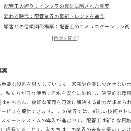
配管工の誇り：インフラの裏側に隠された真実
変わる時代：配管業界の最新トレンドを追う
顧客との信頼関係構築：配管工のコミュニケーション術
資格取得の道：プロへの第一歩を踏み出す
仲間と共に学ぶ：共同で成長する配管工のコミュニティ
未来を見据えて：次世代の配管工に求められるスキルと
真実
る重要な役割を果たしています。家庭や企業に欠かせない
は、私たちが日々使用する水を安全に供給し、健康的な環
識はもちろん、複雑な問題を迅速に解決する能力が求めら
ービスを提供できます。 この業界では、新しい技術やト
やスマートシステムの導入が進む中で、配管工は新たな資
共に成長することで、私たちはこの業界の未来を築いてい