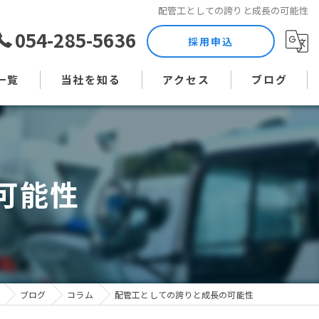
配管工としての誇りと成長の可能性
054-285-5636
採用申込
一覧
当社を知る
アクセス
ブログ
土木作業員
コラム
現場監督
可能性
未経験
直行直帰
週休二日制
ブログ
コラム
配管工としての誇りと成長の可能性