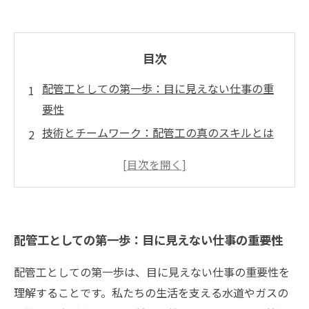
目次
配管工としての第一歩：目に見えない仕事の重
要性
技術とチームワーク：配管工の真のスキルとは
日常の挑戦：配管工が直面する問題とその解決
法
顧客との信頼関係：配管工のコミュニケーショ
ン能力の重要性
配管工としての第一歩：目に見えない仕事の重要性
仕事の背後にある物語：配管工の達成感とは
配管工の成長：達成感を見出すための旅
配管工としての第一歩は、目に見えない仕事の重要性を
未来に向けて：配管工の役割が社会にもたらす
理解することです。私たちの生活を支える水道やガスの