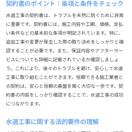
契約書のポイント：条項と条件をチェック
水道工事後のメンテナンスで安心を確保する方
水道工事の契約書は、トラブルを未然に防ぐために非常
法
に重要です。契約書には、施工内容や工期、価格、支払
定期点検の重要性とその実施方法
い条件などの基本的な条項が明記されています。特に、
メンテナンス契約に含めるべきサービス内
追加工事や変更が発生した際の取り決めをしっかりと確
容
認することが必要です。また、保証内容やアフターサー
予防保全がもたらす長期的な安心
ビスについても詳細に記載されているか確認しましょ
施工業者とのメンテナンス契約の締結
う。これにより、後々のトラブルを避け、安心して水道
工事に取り組むことができます。信頼できる施工業者と
メンテナンス履歴管理のすすめ
の契約は、安心と信頼の基盤を築く大切な一歩です。契
安心を確保するための緊急対応策
約書の内容をしっかり確認することで、水道工事の成功
につながります。
水道工事に関する法的要件の理解