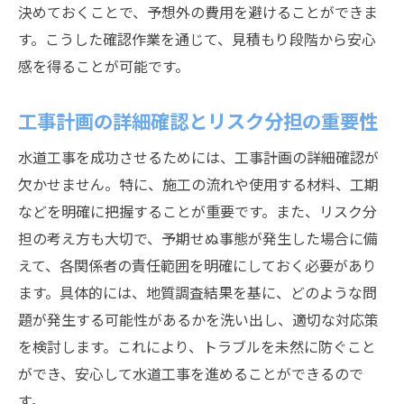
決めておくことで、予想外の費用を避けることができま
信頼できる業者を選ぶための面接ポイント
す。こうした確認作業を通じて、見積もり段階から安心
資格と認証：業者選びの重要な指標
感を得ることが可能です。
見積もりの透明性とその評価方法
アフターサービスの充実度を確認
工事計画の詳細確認とリスク分担の重要性
水道工事の品質を左右する決定的な要因とは
水道工事を成功させるためには、工事計画の詳細確認が
素材の品質が工事結果に与える影響
欠かせません。特に、施工の流れや使用する材料、工期
施工技術の熟練度とその重要性
などを明確に把握することが重要です。また、リスク分
地質条件とその対応策が決める工事の成否
担の考え方も大切で、予期せぬ事態が発生した場合に備
施工スケジュールの管理とその効果
えて、各関係者の責任範囲を明確にしておく必要があり
ます。具体的には、地質調査結果を基に、どのような問
工事の監査と品質保証の役割
題が発生する可能性があるかを洗い出し、適切な対応策
成功事例に学ぶ高品質工事の実現方法
を検討します。これにより、トラブルを未然に防ぐこと
過去の成功事例に学ぶ水道工事の最適な進め方
ができ、安心して水道工事を進めることができるので
成功事例から学ぶ事前準備の重要性
す。