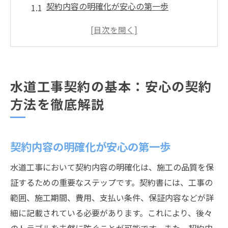
契約内容の明確化が安心の第一歩
見積もり段階での注意点とその確認方法
工事計画の詳細確認とリスク分担の重要性
施工業者との信頼関係構築のためのコミュ
ニケーション
水道工事契約の基本：安心の契約
契約書のポイント：条項と条件をチェック
方法を徹底解説
水道工事に関する法的要件の理解
成功する水道工事の秘訣：事前準備と最新技術
の活用
契約内容の明確化が安心の第一歩
施工前の地質調査とその重要性
水道工事において契約内容の明確化は、施工の品質を保
最新技術導入による工事効率化の事例
証するための重要なステップです。契約書には、工事の
事前準備でトラブルを未然に防ぐ方法
範囲、施工期間、費用、支払い条件、保証内容などが詳
技術革新がもたらす水道工事の未来
細に記載されている必要があります。これにより、後々
工事前に行うべき重要な準備作業