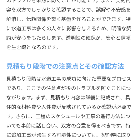
のトラブルを未然に防ぐことが可能です。また、契約内
容を双方でしっかりと確認することで、誤解や不安感を
最新の施工方法と材料の選び方
解消し、信頼関係を築く基盤を作ることができます。特
水道工事でトラブルを防ぐためのポイントとは
に水道工事は多くの人々に影響を与えるため、明確な契
工事現場の安全管理とその徹底
約が安心をもたらします。透明性の確保が、安心と信頼
予測されるリスクとその軽減策
を生む鍵となるのです。
施工中のトラブルを未然に防ぐチェックリ
スト
見積もり段階での注意点とその確認方法
トラブル発生時の迅速な対応策
見積もり段階は水道工事の成功に向けた重要なプロセス
施工業者との定期的な進捗確認の重要性
であり、ここでの注意点が後のトラブルを防ぐことにつ
事例に基づくトラブル防止策の紹介
ながります。まず、見積もり内容は詳細に記載され、具
信頼される水道工事業者を選ぶためのチェック
体的な材料費や人件費が反映されているか確認が必要で
リスト
す。さらに、工程のスケジュールや工事の進行方法につ
業者選定の基準：品質と実績を重視
いても事前に話し合い、双方の合意を得るべきです。特
に追加工事が発生する可能性についても、契約時に取り
過去の施工事例から業者を判断する方法