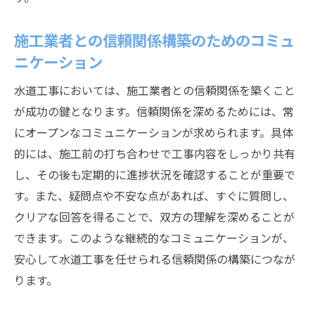
施工中の課題解決方法とその工夫
事例が示す適切な施工手順の選び方
施工業者との信頼関係構築のためのコミュ
成功事例から得る品質向上のヒント
ニケーション
効率的な工事管理方法の実例
水道工事においては、施工業者との信頼関係を築くこと
事例分析によるリスク管理の進化
が成功の鍵となります。信頼関係を深めるためには、常
事例から見る水道工事の長寿命化と効率化の実
にオープンなコミュニケーションが求められます。具体
現
的には、施工前の打ち合わせで工事内容をしっかり共有
長寿命化を支える最新技術の応用事例
し、その後も定期的に進捗状況を確認することが重要で
す。また、疑問点や不安な点があれば、すぐに質問し、
効率化の鍵：施工手順の見直し方
クリアな回答を得ることで、双方の理解を深めることが
素材選定がもたらす長寿命への影響
できます。このような継続的なコミュニケーションが、
メンテナンスプランの立案とその実施法
安心して水道工事を任せられる信頼関係の構築につなが
事例に見る持続可能な工事計画の立て方
ります。
長寿命化を実現するための革新的アプロー
チ