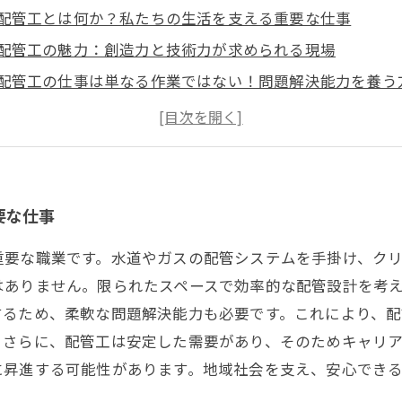
配管工とは何か？私たちの生活を支える重要な仕事
配管工の魅力：創造力と技術力が求められる現場
配管工の仕事は単なる作業ではない！問題解決能力を養う
安定した需要と充実したキャリアパス：配管工としての未
成長とスキルアップのチャンス：配管工としての挑戦
配管工の専門知識がもたらす安全で快適な生活
さあ、配管工になろう！あなたの手で生活を支える仕事へ
要な仕事
重要な職業です。水道やガスの配管システムを手掛け、クリ
はありません。限られたスペースで効率的な配管設計を考
するため、柔軟な問題解決能力も必要です。これにより、
。さらに、配管工は安定した需要があり、そのためキャリ
に昇進する可能性があります。地域社会を支え、安心でき