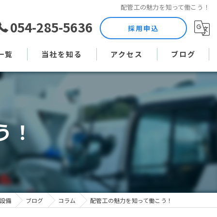
配管工の魅力を知って働こう！
054-285-5636
採用申込
一覧
当社を知る
アクセス
ブログ
土木作業員
コラム
現場監督
う！
未経験
直行直帰
週休二日制
設備
ブログ
コラム
配管工の魅力を知って働こう！