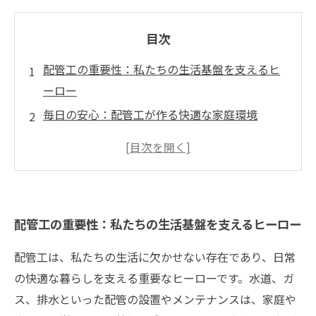
目次
配管工の重要性：私たちの生活基盤を支えるヒ
ーロー
毎日の安心：配管工が作る快適な家庭環境
見えないところで活躍する配管工の技術と専門
知識
トラブルがあればお任せ！配管工の迅速対応と
は
配管工の重要性：私たちの生活基盤を支えるヒーロー
持続可能な未来へ：最新技術で進化する配管工
の仕事
配管工は、私たちの生活に欠かせない存在であり、日常
配管工の役割を知ることで得られる安心感
の快適な暮らしを支える重要なヒーローです。水道、ガ
私たちの生活を守る配管工たちへの感謝を込め
ス、排水といった配管の設置やメンテナンスは、家庭や