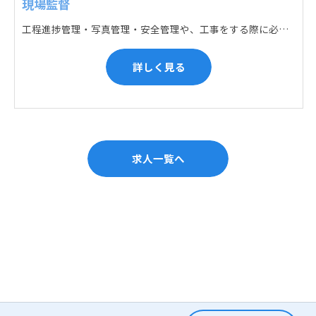
現場監督
工程進捗管理・写真管理・安全管理や、工事をする際に必要な各種書類作成・届出 (申請) などの現場管理業務をお任せします。遅れている箇所のサポートに入るなど、臨機応変な対応が必要になります。
詳しく見る
求人一覧へ