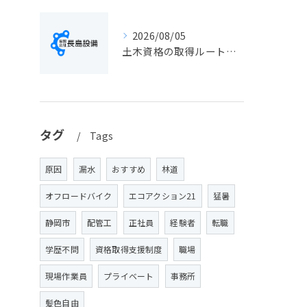
2026/08/05
土木資格の取得ルートや静岡県静岡市でのキャリアアップ戦略を現実的に解説
タグ
Tags
原因
漏水
おすすめ
林道
オフロードバイク
エコアクション21
猛暑
静岡市
配管工
正社員
経験者
転職
学歴不問
資格取得支援制度
職場
現場作業員
プライベート
事務所
髪色自由