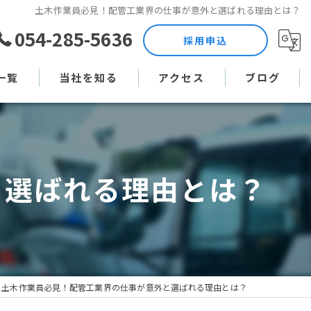
土木作業員必見！配管工業界の仕事が意外と選ばれる理由とは？
054-285-5636
採用申込
一覧
当社を知る
アクセス
ブログ
土木作業員
コラム
現場監督
と選ばれる理由とは？
未経験
直行直帰
週休二日制
土木作業員必見！配管工業界の仕事が意外と選ばれる理由とは？