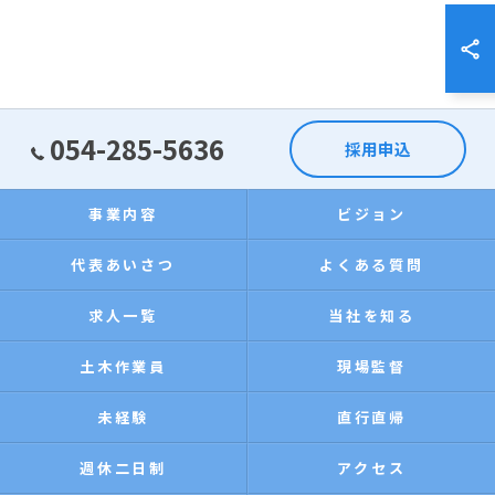
054-285-5636
採用申込
事業内容
ビジョン
代表あいさつ
よくある質問
求人一覧
当社を知る
土木作業員
現場監督
未経験
直行直帰
週休二日制
アクセス