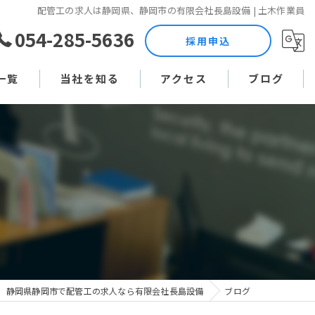
配管工の求人は静岡県、静岡市の有限会社長島設備 | 土木作業員
054-285-5636
採用申込
一覧
当社を知る
アクセス
ブログ
土木作業員
コラム
現場監督
未経験
直行直帰
週休二日制
静岡県静岡市で配管工の求人なら有限会社長島設備
ブログ