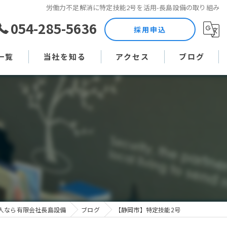
労働力不足解消に特定技能2号を活用-長島設備の取り組み
054-285-5636
採用申込
一覧
当社を知る
アクセス
ブログ
土木作業員
コラム
現場監督
未経験
直行直帰
週休二日制
人なら有限会社長島設備
ブログ
【静岡市】特定技能2号