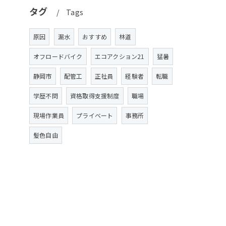
タグ
Tags
原因
漏水
おすすめ
林道
オフロードバイク
エコアクション21
猛暑
静岡市
配管工
正社員
経験者
転職
学歴不問
資格取得支援制度
職場
現場作業員
プライベート
事務所
髪色自由