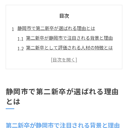
目次
静岡市で第二新卒が選ばれる理由とは
第二新卒が静岡市で注目される背景と理由
第二新卒として評価される人材の特徴とは
静岡市の企業が第二新卒に求めるスキルと
は
第二新卒の需要増加と静岡市の採用動向
第二新卒 いつまでが重視される転職時期
静岡市で第二新卒が選ばれる理由
第二新卒として働く魅力を静岡で発見
とは
第二新卒が静岡で実現できる働き方の魅力
静岡市で第二新卒が感じるキャリアの可能
性
第二新卒が静岡市で注目される背景と理由