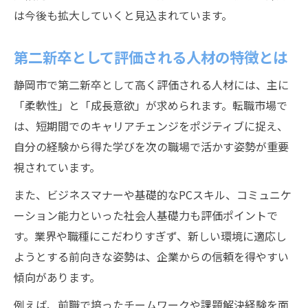
第二新卒として選ぶべき働き方のポイント
は今後も拡大していくと見込まれています。
静岡市で注目の第二新卒向け働き方トレン
ド
第二新卒として評価される人材の特徴とは
第二新卒は中途扱い？働き方の違いを解説
静岡市で第二新卒として高く評価される人材には、主に
第二新卒で再スタートを切るコツを紹介
「柔軟性」と「成長意欲」が求められます。転職市場で
第二新卒が静岡市で再出発を成功させる秘
は、短期間でのキャリアチェンジをポジティブに捉え、
訣
自分の経験から得た学びを次の職場で活かす姿勢が重要
転職活動で押さえるべき第二新卒のポイン
視されています。
ト
また、ビジネスマナーや基礎的なPCスキル、コミュニケ
第二新卒 いつまでに動くべきかの判断基準
ーション能力といった社会人基礎力も評価ポイントで
静岡市で第二新卒が失敗しない転職準備法
す。業界や職種にこだわりすぎず、新しい環境に適応し
第二新卒として再スタートする方法と流れ
ようとする前向きな姿勢は、企業からの信頼を得やすい
静岡でホワイト企業を目指す転職成功法
傾向があります。
第二新卒が静岡市でホワイト企業を探すコ
例えば、前職で培ったチームワークや課題解決経験を面