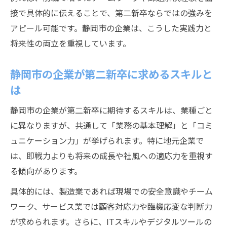
ツ
接で具体的に伝えることで、第二新卒ならではの強みを
静岡県の隠れ優良企業と第二新卒の関係性
アピール可能です。静岡市の企業は、こうした実践力と
将来性の両立を重視しています。
静岡市で注目されるホワイト企業の見極め
方
静岡市の企業が第二新卒に求めるスキルと
第二新卒として働きやすい職場の条件とは
は
静岡市 第二新卒 求人で重視したいポイント
静岡市の企業が第二新卒に期待するスキルは、業種ごと
に異なりますが、共通して「業務の基本理解」と「コミ
ュニケーション力」が挙げられます。特に地元企業で
は、即戦力よりも将来の成長や社風への適応力を重視す
る傾向があります。
具体的には、製造業であれば現場での安全意識やチーム
ワーク、サービス業では顧客対応力や臨機応変な判断力
が求められます。さらに、ITスキルやデジタルツールの