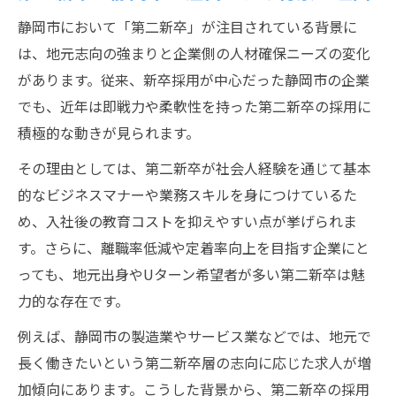
第二新卒だからこそ挑戦できる職種の特徴
静岡市において「第二新卒」が注目されている背景に
第二新卒 静岡での転職がもたらすメリット
は、地元志向の強まりと企業側の人材確保ニーズの変化
静岡市の第二新卒求人に多い条件と働きや
があります。従来、新卒採用が中心だった静岡市の企業
すさ
でも、近年は即戦力や柔軟性を持った第二新卒の採用に
評判から探る静岡エリアの第二新卒事情
積極的な動きが見られます。
静岡市で語られる第二新卒の評判と実態
その理由としては、第二新卒が社会人経験を通じて基本
第二新卒 やばいと感じる評判の真相を検証
的なビジネスマナーや業務スキルを身につけているた
め、入社後の教育コストを抑えやすい点が挙げられま
第二新卒 やめとけという声とその背景
す。さらに、離職率低減や定着率向上を目指す企業にと
静岡エリアの第二新卒求人の口コミ紹介
っても、地元出身やUターン希望者が多い第二新卒は魅
静岡市 第二新卒 求人に寄せられる評価とは
力的な存在です。
安定と成長を叶える第二新卒の働き方術
例えば、静岡市の製造業やサービス業などでは、地元で
第二新卒が静岡市で安定を得る方法と工夫
長く働きたいという第二新卒層の志向に応じた求人が増
成長を目指す第二新卒のキャリア形成術
加傾向にあります。こうした背景から、第二新卒の採用