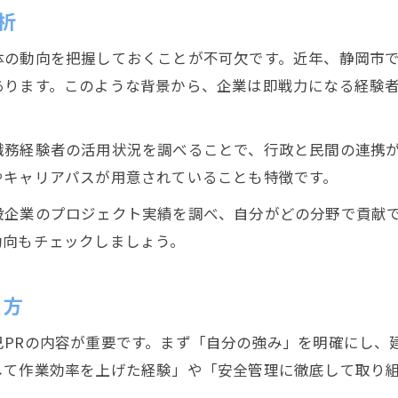
静岡市の建設企業が重視する挨拶と所作
析
面接時に信頼感を伝える話し方のコツ
体の動向を把握しておくことが不可欠です。近年、静岡市
建設業界の面接にふさわしい立ち居振る舞い
あります。このような背景から、企業は即戦力になる経験
面接官の印象に残る建設業界の受け答え術
就職活動を勝ち抜く静岡市の建設事情解説
職務経験者の活用状況を調べることで、行政と民間の連携
静岡市の建設就職市場の最新動向を把握
やキャリアパスが用意されていることも特徴です。
建設業界で注目される静岡市の求人傾向
設企業のプロジェクト実績を調べ、自分がどの分野で貢献
静岡市で人気の建設職種やキャリアパス
動向もチェックしましょう。
建設面接に役立つ静岡市の採用情報活用法
静岡市職員採用と建設業界就職の違い比較
り方
己PRの内容が重要です。まず「自分の強み」を明確にし、
して作業効率を上げた経験」や「安全管理に徹底して取り