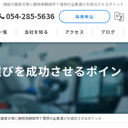
建設の面接対策と静岡県静岡市で理想の企業選びを成功させるポイント
054-285-5636
採用申込
一覧
当社を知る
アクセス
ブログ
土木作業員
コラム
選びを成功させるポイン
現場監督
未経験
直行直帰
週休二日制
の面接対策と静岡県静岡市で理想の企業選びを成功させるポイント