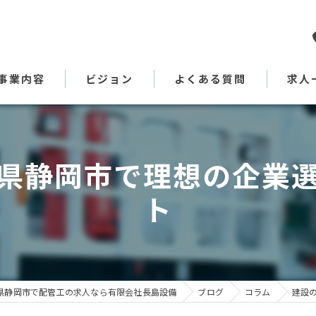
事業内容
ビジョン
よくある質問
求人
代表あいさつ
県静岡市で理想の企業
ト
県静岡市で配管工の求人なら有限会社長島設備
ブログ
コラム
建設