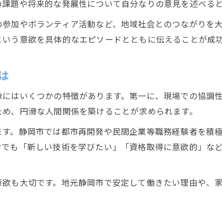
の課題や将来的な発展性について自分なりの意見を述べる
静岡市の建設企業が好む服装マナーとは
の参加やボランティア活動など、地域社会とのつながりを
清潔感ある建設面接服装で信頼感アップ
という意欲を具体的なエピソードとともに伝えることが成
建設面接で避けたい服装とその理由
面接当日の建設業界向け服装チェックリスト
は
静岡県内で理想の建設企業を見極めるコツ
像にはいくつかの特徴があります。第一に、現場での協調
建設企業選びで重視すべき静岡県の特徴
ため、円滑な人間関係を築けることが求められます。
静岡県内建設企業の評価ポイントを比較
ます。静岡市では都市再開発や民間企業等職務経験者を積
優良建設企業を見極める具体的な基準
者でも「新しい技術を学びたい」「資格取得に意欲的」な
静岡県の建設企業情報を効率良く集める方法
地元静岡で安定就職できる建設企業の探し方
意欲も大切です。地元静岡市で安定して働きたい理由や、
面接時に印象が上がる建設業界のマナー術
建設面接で守るべき基本マナーを解説