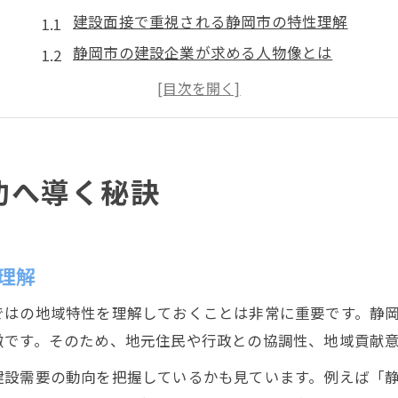
建設面接で重視される静岡市の特性理解
静岡市の建設企業が求める人物像とは
面接前に知るべき建設業界の動向分析
建設面接通過に役立つ自己PRの作り方
静岡市で建設就職を成功させる情報収集術
建設業界志望者に伝えたい面接直前の準備法
功へ導く秘訣
建設面接前に実践したい最終チェック項目
静岡市の建設業界で好印象を残す準備法
面接直前に確認すべき建設業界キーワード
理解
建設企業ごとに合った志望動機の伝え方
ではの地域特性を理解しておくことは非常に重要です。静
静岡市の建設面接で想定される質問例と対策
徴です。そのため、地元住民や行政との協調性、地域貢献
信頼感を高める服装選びで建設面接を突破
建設需要の動向を把握しているかも見ています。例えば「
建設面接で選ぶべき服装の基本ポイント