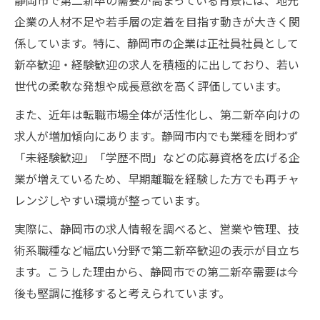
静岡市で第二新卒の需要が高まっている背景には、地元
ホワイト企業を目指す第二新卒の新潮流
企業の人材不足や若手層の定着を目指す動きが大きく関
係しています。特に、静岡市の企業は正社員社員として
静岡市で第二新卒が狙うホワイト企業像
新卒歓迎・経験歓迎の求人を積極的に出しており、若い
第二新卒が求める静岡市の働きやすい職場
世代の柔軟な発想や成長意欲を高く評価しています。
第二新卒需要が高いホワイト企業の傾向
また、近年は転職市場全体が活性化し、第二新卒向けの
静岡市で第二新卒が選ぶべき企業文化とは
求人が増加傾向にあります。静岡市内でも業種を問わず
第二新卒として転職後のワークライフ実現
「未経験歓迎」「学歴不問」などの応募資格を広げる企
法
業が増えているため、早期離職を経験した方でも再チャ
安定志向のあなたに静岡市第二新卒転職術
レンジしやすい環境が整っています。
第二新卒で安定した職を得る静岡市転職術
実際に、静岡市の求人情報を調べると、営業や管理、技
静岡市第二新卒需要と長期雇用のポイント
術系職種など幅広い分野で第二新卒歓迎の表示が目立ち
第二新卒が選ぶ静岡市の安心企業の見極め
ます。こうした理由から、静岡市での第二新卒需要は今
方
後も堅調に推移すると考えられています。
安定志向が叶う第二新卒向け転職準備法