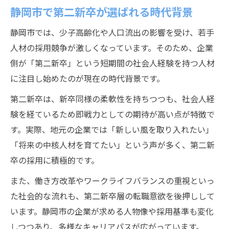
第二新卒需要に応える静岡市企業の魅力
静岡市で第二新卒が選ばれる時代背景
第二新卒とは何か静岡市で選ばれる理由
静岡市では、少子高齢化や人口流出の影響を受け、若手
第二新卒とは何か静岡市の採用現場で解説
人材の採用競争が激しくなっています。そのため、企業
静岡市で第二新卒が評価される理由に迫る
側が「第二新卒」という短期間の社会人経験を持つ人材
第二新卒需要が静岡市で拡大する背景
に注目し始めたのが現在の時代背景です。
第二新卒という選択肢が静岡市で注目され
第二新卒は、新卒同様の柔軟性を持ちつつも、社会人経
る訳
験を経ているため即戦力としての期待が高い点が特徴で
静岡市企業に合う第二新卒の特徴とは
す。実際、地元の企業では「新しい風を取り入れたい」
転職を考えるなら第二新卒枠の今が勝負
「将来の中核人材を育てたい」という声が多く、第二新
卒の採用に積極的です。
第二新卒枠が熱い今静岡市転職の好機
静岡市で第二新卒需要が高まる今の理由
また、働き方改革やワークライフバランスの重視といっ
た社会的な流れも、第二新卒層の転職意欲を後押しして
第二新卒で挑む静岡市転職のメリット
います。静岡市の企業が求める人物像や採用基準も変化
今注目の第二新卒枠で静岡市転職を有利に
しつつあり、多様なキャリアパスが広がっています。