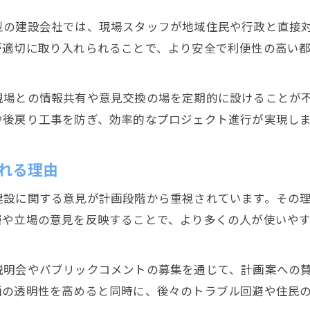
多様な意見が建設現場に与える変化と効果
型の建設会社では、現場スタッフが地域住民や行政と直接
建設プロジェクトに市民の声が反映される背景
が適切に取り入れられることで、より安全で利便性の高い
都市開発で建設意見が重視される理由を解説
建設分野で多様な声が活かされる事例紹介
現場との情報共有や意見交換の場を定期的に設けることが
意見反映で建設現場が持続的に進化する仕組み
や後戻り工事を防ぎ、効率的なプロジェクト進行が実現し
市街地再開発で意見がどのように活用されるか
市街地再開発における建設意見活用の実例
れる理由
建設意見が市街地再開発計画に活きる理由
建設に関する意見が計画段階から重視されています。その
再開発事業で意見を取り入れるプロセスとは
層や立場の意見を反映することで、より多くの人が使いや
建設現場で意見が採用されるポイントを解説
再開発を支える建設意見の収集と活用方法
説明会やパブリックコメントの募集を通じて、計画案への
建設を巡る意見提出と行政連携の実態解説
画の透明性を高めると同時に、後々のトラブル回避や住民
建設意見提出の流れと行政連携の現状を解説