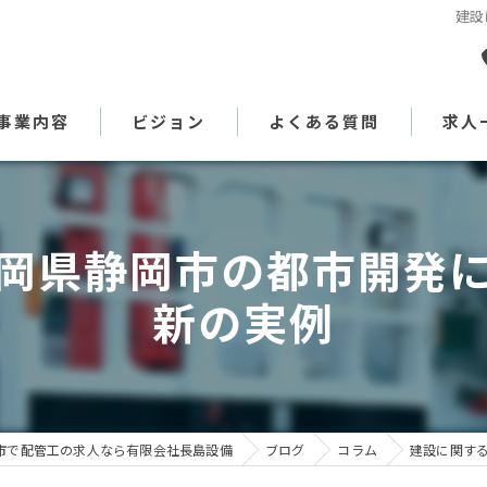
建設
事業内容
ビジョン
よくある質問
求人
代表あいさつ
岡県静岡市の都市開発
新の実例
市で配管工の求人なら有限会社長島設備
ブログ
コラム
建設に関す