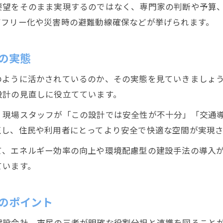
要望をそのまま実現するのではなく、専門家の判断や予算
行政と建設現場が意見を共有する仕組みとは
アフリー化や災害時の避難動線確保などが挙げられます。
建設への意見が行政判断に反映されるまで
意見提出時に知っておきたい行政の対応例
の実態
建設意見が行政の判断に及ぼす具体的な影響
のように活かされているのか、その実態を見ていきましょ
静岡の都市計画に意見が活かされた事例を紹介
設計の見直しに役立てています。
都市計画で建設意見が反映された事例の解説
、現場スタッフが「この設計では安全性が不十分」「交通
建設現場の声が都市計画に繋がった実例紹介
正し、住民や利用者にとってより安全で快適な空間が実現
意見活用で成功した静岡の建設事例に学ぶ
て、エネルギー効率の向上や環境配慮型の建設手法の導入
建設プロジェクトに意見が生んだ変化とは
ています。
都市計画で建設意見が評価された理由を解説
のポイント
建設会社、市民の三者が明確な役割分担と連携を図ること