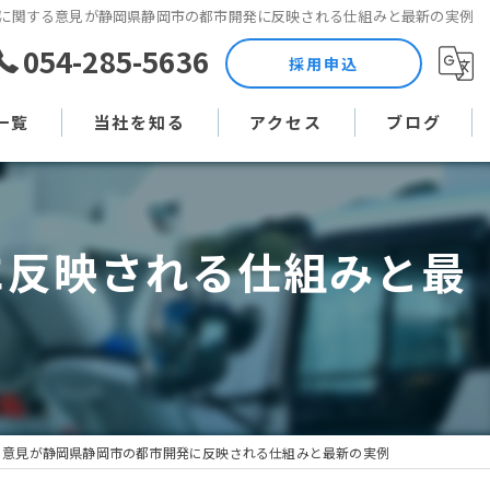
に関する意見が静岡県静岡市の都市開発に反映される仕組みと最新の実例
054-285-5636
採用申込
一覧
当社を知る
アクセス
ブログ
土木作業員
コラム
に反映される仕組みと最
現場監督
未経験
直行直帰
週休二日制
る意見が静岡県静岡市の都市開発に反映される仕組みと最新の実例