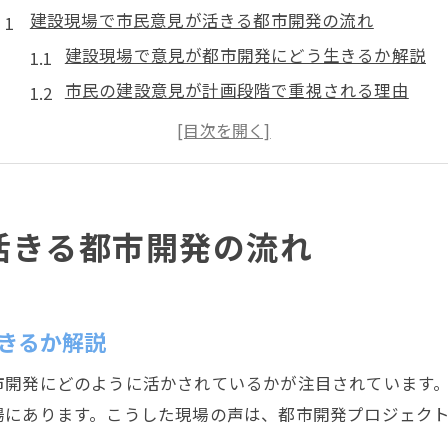
建設現場で市民意見が活きる都市開発の流れ
建設現場で意見が都市開発にどう生きるか解説
市民の建設意見が計画段階で重視される理由
都市開発で活かされる建設現場の声の実態
建設と都市開発が連動するプロセスのポイント
意見が建設計画に反映されるまでの流れ紹介
静岡市の建設を支える意見反映システムを知る
活きる都市開発の流れ
建設に関する意見反映システムの特徴と役割
意見が建設に届く行政システムの仕組みを解説
静岡市建設局で意見活用が進む理由とは
きるか解説
建設政策課と土木管理課の連携による意見反映法
市開発にどのように活かされているかが注目されています
建設事業で意見を活かす組織体制のポイント
場にあります。こうした現場の声は、都市開発プロジェク
都市開発推進へ多様な声が建設に与える影響