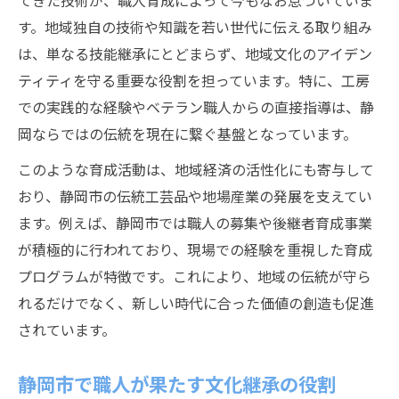
てきた技術が、職人育成によって今もなお息づいていま
す。地域独自の技術や知識を若い世代に伝える取り組み
職人育成が静岡市の価値観に与える影響
は、単なる技能継承にとどまらず、地域文化のアイデン
新しい暮らしを創る職人育成の取り組み
ティティを守る重要な役割を担っています。特に、工房
静岡市で広がる職人による価値観の変化
での実践的な経験やベテラン職人からの直接指導は、静
地域社会と職人育成が生む未来像
岡ならではの伝統を現在に繋ぐ基盤となっています。
職人育成が促す静岡市の新しい文化創出
このような育成活動は、地域経済の活性化にも寄与して
地域の活力を支える職人の育成の真実
おり、静岡市の伝統工芸品や地場産業の発展を支えてい
地域の活力を高める職人育成の秘密
ます。例えば、静岡市では職人の募集や後継者育成事業
職人育成が静岡市の産業活性に貢献
が積極的に行われており、現場での経験を重視した育成
伝統工芸と職人育成が生む経済効果
プログラムが特徴です。これにより、地域の伝統が守ら
静岡市で求められる職人育成の背景
れるだけでなく、新しい時代に合った価値の創造も促進
されています。
地域が推進する職人育成の現状分析
伝統工芸の後継者を育てる取り組みに注目
静岡市で職人が果たす文化継承の役割
静岡市で進む伝統工芸職人育成の工夫