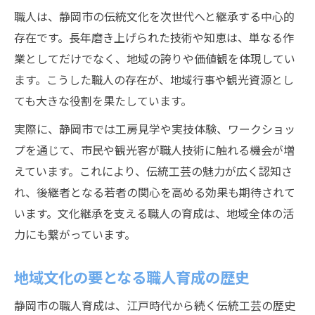
職人は、静岡市の伝統文化を次世代へと継承する中心的
後継者不足解消へ職人育成の挑戦
存在です。長年磨き上げられた技術や知恵は、単なる作
伝統工芸職人育成事業の注目ポイント
業としてだけでなく、地域の誇りや価値観を体現してい
若手職人育成のための地域支援策
ます。こうした職人の存在が、地域行事や観光資源とし
職人育成が導く伝統工芸の新展開
ても大きな役割を果たしています。
職人が静岡市にもたらす地域発展の秘訣
実際に、静岡市では工房見学や実技体験、ワークショッ
職人育成が地域発展に繋がる理由
プを通じて、市民や観光客が職人技術に触れる機会が増
静岡市の産業を支える職人育成の力
えています。これにより、伝統工芸の魅力が広く認知さ
地域活性化を担う職人育成の重要性
れ、後継者となる若者の関心を高める効果も期待されて
新しい雇用を生む職人育成の仕組み
います。文化継承を支える職人の育成は、地域全体の活
静岡市工芸品と職人育成の関係性
力にも繋がっています。
地域文化の要となる職人育成の歴史
静岡市の職人育成は、江戸時代から続く伝統工芸の歴史