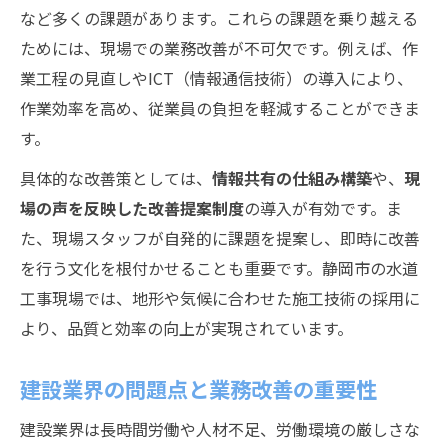
など多くの課題があります。これらの課題を乗り越える
建設業界の今後10年に向けた課題と改善策
ためには、現場での業務改善が不可欠です。例えば、作
建設業の未来を切り拓く業務改善の考え方
業工程の見直しやICT（情報通信技術）の導入により、
建設の業務改善が2045年問題にどう役立つ
作業効率を高め、従業員の負担を軽減することができま
か
す。
建設業の人材不足解消に向けた改善ポイン
具体的な改善策としては、
情報共有の仕組み構築
や、
現
ト
場の声を反映した改善提案制度
の導入が有効です。ま
建設課題解決のための最新改善事例を解説
た、現場スタッフが自発的に課題を提案し、即時に改善
現場改善の事例に学ぶ安全性向上術
を行う文化を根付かせることも重要です。静岡市の水道
建設現場改善事例から安全性向上を学ぶ
工事現場では、地形や気候に合わせた施工技術の採用に
建設の安全性確保に役立つ業務改善策
より、品質と効率の向上が実現されています。
建設業の現場力向上と安全対策の実践例
建設業界の問題点と業務改善の重要性
建設現場で実践できる安全改善ポイント
建設改善で事故リスクを減らすための工夫
建設業界は長時間労働や人材不足、労働環境の厳しさな