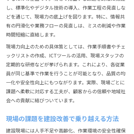
し、標準化やデジタル技術の導入、作業工程の見直しな
改善提案が建設の未来を切り拓く
どを通じて、現場力の底上げを図ります。特に、情報共
建設業の改善提案が未来に与える影響
有の円滑化や業務フローの見直しは、ミスの削減や作業
建設改善提案で現場に革新をもたらすには
時間短縮に直結します。
建設現場の課題解決に役立つ改善提案事例
現場力向上のための具体策としては、作業手順書やチェ
建設業の今後を支える改善提案の着眼点
ックリストの作成、ICTツールの活用、現場スタッフの
建設改善提案で生産性向上を実現する方法
定期的な研修などが挙げられます。これにより、各従業
建設業で生産性を高める実践知識
員が同じ基準で作業を行うことが可能となり、品質の均
建設で生産性を高める業務改善の実践例
一化や安全性向上にもつながります。実際、現場ごとに
建設現場の生産性向上に役立つ改善策
課題へ柔軟に対応する工夫が、顧客からの信頼や地域社
建設業務改善から学ぶ生産性向上の秘訣
会への貢献に結びついています。
建設業の課題解決に導く実践知識の活用法
現場の課題を建設改善で乗り越える方法
建設改善で現場の負担軽減を目指す方法
建設現場には人手不足や高齢化、作業環境の安全性確保
今後10年の建設業課題を乗り越える