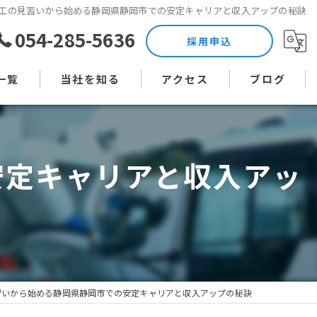
工の見習いから始める静岡県静岡市での安定キャリアと収入アップの秘訣
054-285-5636
採用申込
一覧
当社を知る
アクセス
ブログ
土木作業員
コラム
安定キャリアと収入アッ
現場監督
未経験
直行直帰
週休二日制
習いから始める静岡県静岡市での安定キャリアと収入アップの秘訣