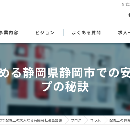
配管
事業内容
ビジョン
よくある質問
求人
代表あいさつ
める静岡県静岡市での
プの秘訣
市で配管工の求人なら有限会社長島設備
ブログ
コラム
配管工の見