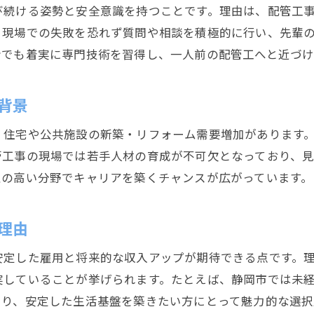
配管工資格の取得で年収アップを目指すには
び続ける姿勢と安全意識を持つことです。理由は、配管工
配管工見習いが資格取得後に得られる可能性
、現場での失敗を恐れず質問や相談を積極的に行い、先輩
将来に強い配管工の魅力と収入アップの秘訣
者でも着実に専門技術を習得し、一人前の配管工へと近づけ
配管工の将来性と安定収入の理由を解説
配管工見習いから高収入を目指す方法
背景
配管工の収入アップに役立つスキルとは
、住宅や公共施設の新築・リフォーム需要増加があります
配管工見習いが将来性を感じる魅力とは
管工事の現場では若手人材の育成が不可欠となっており、
収入アップを叶える配管工の働き方を紹介
性の高い分野でキャリアを築くチャンスが広がっています。
配管工見習いが年収アップを実現する工夫
配管工見習い経験が生きる職場選びのコツ
理由
配管工見習いが働きやすい職場環境の特徴
安定した雇用と将来的な収入アップが期待できる点です。
配管工経験者が重視する職場選びの基準
実していることが挙げられます。たとえば、静岡市では未
配管工見習いが定着しやすい職場の探し方
より、安定した生活基盤を築きたい方にとって魅力的な選択