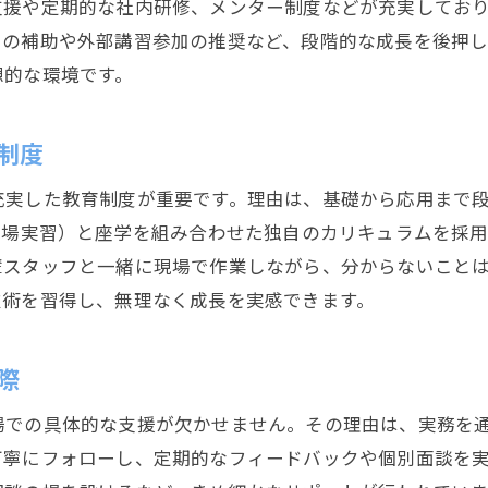
支援や定期的な社内研修、メンター制度などが充実してお
配管工見習いのワークライフバランス術
用の補助や外部講習参加の推奨など、段階的な成長を後押し
配管工で安定収入と充実生活を目指す方法
想的な環境です。
配管工見習いが静岡市で感じるやりがい
配管工で叶える将来設計とキャリアアップ
制度
充実した教育制度が重要です。理由は、基礎から応用まで
現場実習）と座学を組み合わせた独自のカリキュラムを採
輩スタッフと一緒に現場で作業しながら、分からないこと
技術を習得し、無理なく成長を実感できます。
際
場での具体的な支援が欠かせません。その理由は、実務を
丁寧にフォローし、定期的なフィードバックや個別面談を