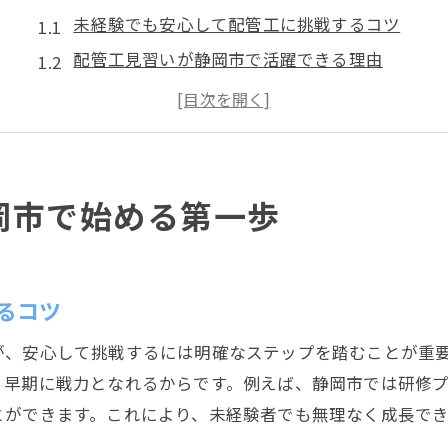
未経験でも安心して配管工に挑戦するコツ
配管工見習いが静岡市で活躍できる理由
配管工の基礎知識を身につけるための第一歩
配管工を目指す見習いに必要な心構えとは
静岡市で配管工見習いが求められる背景
配管工への転職が未経験者に人気の理由
岡市で始める第一歩
配管工の技術習得に役立つサポートが充実
配管工見習い向け技術研修のポイント解説
配管工育成に注力するサポート体制の魅力
るコツ
未経験者が配管工技術を学ぶための制度
が、安心して挑戦するには明確なステップを踏むことが重
配管工見習いが成長できる支援の実際
、早期に戦力となれるからです。例えば、静岡市では研修
配管工の技能向上を後押しする学習環境
とができます。これにより、未経験者でも無理なく成長で
配管工を支える現場のサポートが手厚い理由