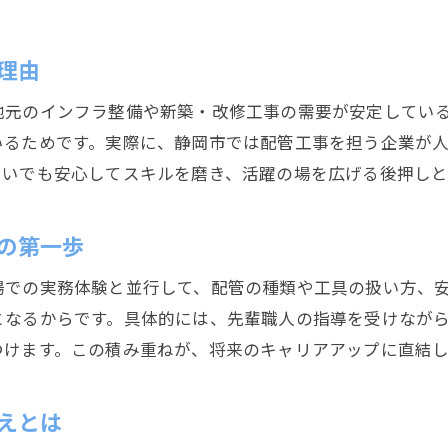
配管工見習いなら静岡市で安定キャリア実現
理由
配管工見習いが静岡市で安定した職に就く方法
配管工のキャリア形成が静岡市で有利な理由
地元のインフラ整備や新築・改修工事の需要が安定してい
配管工見習いが正社員を目指すポイント
いるためです。実際に、静岡市では配管工事を担う企業が
安定収入を得る配管工見習いの働き方とは
習いでも安心してスキルを磨き、活躍の場を広げる後押しと
配管工見習いが長期的に活躍できる環境
の第一歩
静岡市の配管工求人で見習いが重宝される背景
静岡市で配管工資格取得を目指す方法とは
場での実務体験と並行して、配管の種類や工具の扱い方、
配管工見習いが資格取得を目指すステップ
となるからです。具体的には、先輩職人の指導を受けなが
静岡市で配管工資格支援を活用するメリット
つけます。この積み重ねが、将来のキャリアアップに直結し
配管工資格取得でキャリアアップする流れ
配管工見習いが合格を目指す勉強法の秘訣
えとは