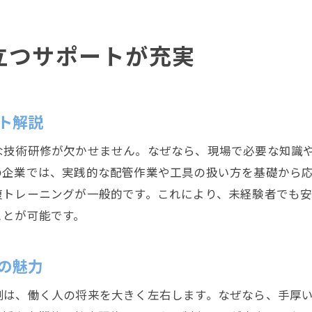
配管工見習い経験が生かせる転職のポイント
配管工で長く働くための職場選びの秘訣
立つサポートが充実
職場環境が配管工見習いの成長に与える影響
長く働ける配管工の職場環境を徹底解説
配管工見習いが安心して働ける環境の条件
ト解説
配管工として長期勤務を実現するポイント
な技術研修が欠かせません。なぜなら、現場で必要な知識
配管工見習いが求める福利厚生とサポート
の企業では、実践的な配管作業や工具の扱い方を基礎から
配管工の定着率が高い職場の特徴とは
復トレーニングが一般的です。これにより、未経験者でも
配管工見習いが感じる働きやすさの秘訣
ことが可能です。
配管工として活躍するための職場環境作り
配管工で叶える静岡市での理想的な働き方
の魅力
配管工見習いが実現する理想の働き方とは
制は、働く人の将来を大きく左右します。なぜなら、手厚
静岡市で配管工として働く魅力を紹介