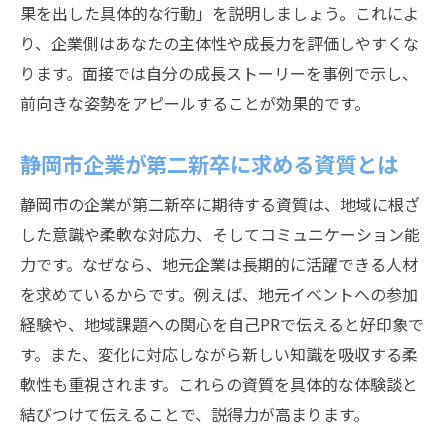
第二新卒が未経験分野で評価される準備法
果を出した具体的な行動」を説明しましょう。これによ
り、企業側はあなたの主体性や成長力を評価しやすくな
面接で伝える第二新卒のチャレンジ精神
ります。面接では自分の成長ストーリーを事例で示し、
静岡市の企業が求める未経験者の姿勢とは
前向きな姿勢をアピールすることが効果的です。
第二新卒のポテンシャルを伝える面接例
未経験職種で役立つ第二新卒の自己分析法
静岡市企業が第二新卒に求める資質とは
変化に強い第二新卒を印象づける話し方
静岡市の企業が第二新卒に期待する資質は、地域に根ざ
地元で安定職を目指す第二新卒の秘訣
した意識や柔軟な対応力、そしてコミュニケーション能
第二新卒が静岡市で安定職を選ぶポイント
力です。なぜなら、地元企業は長期的に活躍できる人材
地元密着志向の第二新卒が評価される理由
を求めているからです。例えば、地元イベントへの参加
安定志向を面接で伝える第二新卒の工夫
経験や、地域課題への関心を自己PRで伝えると好印象で
福利厚生に注目する第二新卒の面接準備法
す。また、変化に対応しながら新しい知識を吸収する柔
軟性も重視されます。これらの資質を具体的な体験談と
静岡市企業に長く勤めたい第二新卒の伝え
結びつけて伝えることで、説得力が高まります。
方