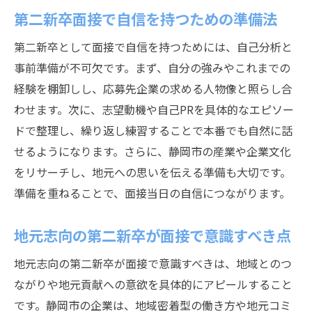
安定した職場探しで第二新卒が注意すべき
第二新卒面接で自信を持つための準備法
点
面接で評価される第二新卒の志望動機作成法
第二新卒として面接で自信を持つためには、自己分析と
事前準備が不可欠です。まず、自分の強みやこれまでの
第二新卒の強みを活かす志望動機の作り方
経験を棚卸しし、応募先企業の求める人物像と照らし合
静岡市企業に響く第二新卒の動機の伝え方
わせます。次に、志望動機や自己PRを具体的なエピソー
成長意欲を示す第二新卒の志望動機例
ドで整理し、繰り返し練習することで本番でも自然に話
地元愛を盛り込んだ第二新卒の表現術
せるようになります。さらに、静岡市の産業や企業文化
自己分析を反映した第二新卒の動機作成法
をリサーチし、地元への思いを伝える準備も大切です。
面接官に印象付ける第二新卒の志望理由
準備を重ねることで、面接当日の自信につながります。
静岡市で第二新卒が選ばれる理由を深掘り
地元志向の第二新卒が面接で意識すべき点
第二新卒が静岡市企業で重視される背景
地元採用で求められる第二新卒の特徴とは
地元志向の第二新卒が面接で意識すべきは、地域とのつ
第二新卒を積極採用する企業の狙いを解説
ながりや地元貢献への意欲を具体的にアピールすること
です。静岡市の企業は、地域密着型の働き方や地元コミ
静岡市で活躍する第二新卒の共通点とは