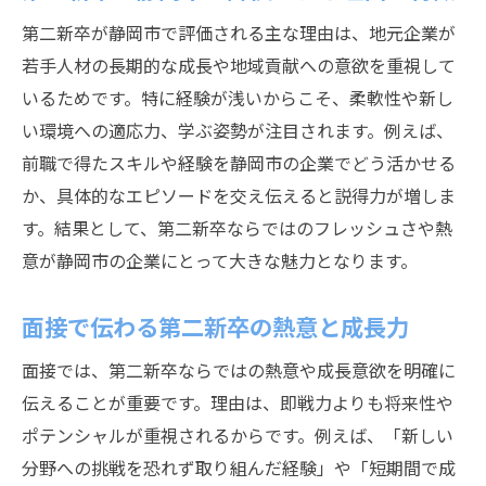
静岡市企業に響く柔軟性重視のアピール方
第二新卒が静岡市で評価される主な理由は、地元企業が
法
若手人材の長期的な成長や地域貢献への意欲を重視して
第二新卒の適応力を伝える具体的エピソー
いるためです。特に経験が浅いからこそ、柔軟性や新し
ド
い環境への適応力、学ぶ姿勢が注目されます。例えば、
前職で得たスキルや経験を静岡市の企業でどう活かせる
面接官の心に残る第二新卒の自己PR展開
か、具体的なエピソードを交え伝えると説得力が増しま
第二新卒ならではの強みを静岡市で伝えるコツ
す。結果として、第二新卒ならではのフレッシュさや熱
地域密着を強みに第二新卒が伝える方法
意が静岡市の企業にとって大きな魅力となります。
第二新卒のフレッシュさを活かす面接対応
成長意欲を静岡市の企業へ効果的に伝える
面接で伝わる第二新卒の熱意と成長力
第二新卒が前職経験を面接で活用する方法
面接では、第二新卒ならではの熱意や成長意欲を明確に
静岡市の企業文化に合う第二新卒の強調点
伝えることが重要です。理由は、即戦力よりも将来性や
自己分析を活かした第二新卒の強み訴求術
ポテンシャルが重視されるからです。例えば、「新しい
未経験職種へ挑戦する第二新卒の面接対策
分野への挑戦を恐れず取り組んだ経験」や「短期間で成