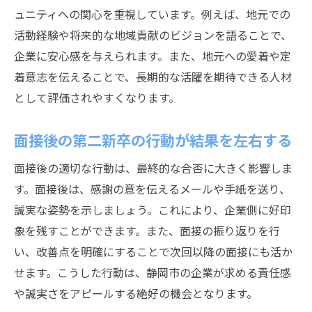
ュニティへの関心を重視しています。例えば、地元での
企業が期待する第二新卒の成長ポテンシャ
活動経験や将来的な地域貢献のビジョンを語ることで、
ル
企業に安心感を与えられます。また、地元への愛着や定
第二新卒採用が静岡市で増加する理由
着意志を伝えることで、長期的な活躍を期待できる人材
自信を持って面接に臨む第二新卒の準備法
として評価されやすくなります。
面接前に行うべき第二新卒の自己分析の進
め方
面接後の第二新卒の行動が結果を左右する
静岡市の企業情報収集で差がつく第二新卒
面接後の適切な行動は、最終的な合否に大きく影響しま
第二新卒が面接当日に気を付けるマナー
す。面接後は、感謝の意を伝えるメールや手紙を送り、
模擬面接で高める第二新卒の本番力
誠実な姿勢を示しましょう。これにより、企業側に好印
緊張を和らげるための第二新卒の準備術
象を残すことができます。また、面接の振り返りを行
面接後の振り返りで成長する第二新卒のコ
い、改善点を明確にすることで次回以降の面接にも活か
ツ
せます。こうした行動は、静岡市の企業が求める責任感
や誠実さをアピールする絶好の機会となります。