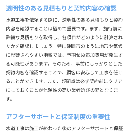
術力の見極め方
透明性のある見積もりと契約内容の確認
信頼できる業者の特徴をリスト化
水道工事を依頼する際に、透明性のある見積もりと契約
技術力の高さを示す具体的な指標
内容を確認することは極めて重要です。まず、施行前に
過去の施工事例から学ぶ業者選び
詳細な見積もりを取得し、各項目がどのように計算され
コミュニケーション能力が信頼に直結
たかを確認しましょう。特に静岡市のように地形や気候
継続的な研修制度が技術向上の鍵
に影響されやすい地域では、予期せぬ追加費用が発生す
技術革新に取り組む姿勢を評価
る可能性があります。そのため、事前にしっかりとした
安全で効率的な水道工事を提供する静岡市の業
契約内容を確認することで、顧客は安心して工事を任せ
者紹介
ることができます。また、疑問点は必ず契約前にクリア
安全管理の徹底がもたらす安心施工
にしておくことが信頼性の高い業者選びの鍵となりま
す。
効率的な作業を可能にする工法の紹介
安全第一の施工現場の重要性
アフターサポートと保証制度の重要性
効率化を追求する業者の選び方
水道工事は施工が終わった後のアフターサポートと保証
安全性と効率性の両立を目指す取り組み