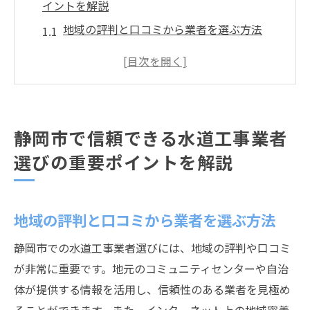
イントを解説
地域の評判と口コミから業者を選ぶ方法
施工実績と経験年数で信頼性を判断
地元の特性に精通した業者の見極め方
透明性のある見積もりと契約内容の確認
アフターサポートと保証制度の重要性
静岡市で信頼できる水道工事業者
顧客対応の良さが業者選びの決め手
選びの重要ポイントを解説
資格と認可が重要！静岡市の水道工事で業者を
選ぶ際のチェックリスト
必要な資格と認可の確認方法
地域の評判と口コミから業者を選ぶ方法
施工技術の向上に努める業者の特徴
静岡市での水道工事業者選びには、地域の評判や口コミ
地元自治体の指導を受けた業者を選ぶ利点
が非常に重要です。地元のコミュニティセンターや自治
環境保護に配慮した業者の選び方
体が提供する情報を活用し、信頼性のある業者を見極め
安全基準を遵守する業者の見極め方