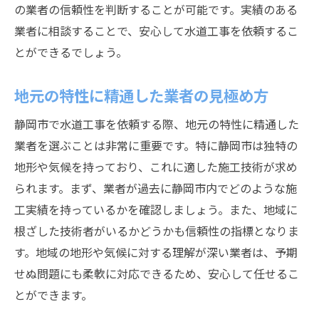
の業者の信頼性を判断することが可能です。実績のある
効率的な施工を実現するテクノロジー活用
業者に相談することで、安心して水道工事を依頼するこ
環境に優しい最新技術の利点
とができるでしょう。
リモート監視技術の導入事例
持続可能な工事を目指す業者の選定
地元の特性に精通した業者の見極め方
地域特性を理解した静岡市の水道工事業者が提
静岡市で水道工事を依頼する際、地元の特性に精通した
供する安心施工
業者を選ぶことは非常に重要です。特に静岡市は独特の
地域密着型のサービスが求められる理由
地形や気候を持っており、これに適した施工技術が求め
地元住民からのフィードバックを活用
られます。まず、業者が過去に静岡市内でどのような施
地域の伝統を尊重する施工スタイル
工実績を持っているかを確認しましょう。また、地域に
地域社会への貢献を考慮した施工
根ざした技術者がいるかどうかも信頼性の指標となりま
す。地域の地形や気候に対する理解が深い業者は、予期
地域特性を生かした長寿命化技術
せぬ問題にも柔軟に対応できるため、安心して任せるこ
安心感をもたらす施工の透明性
とができます。
静岡市での水道工事における業者の信頼性と技