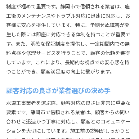
制度が極めて重要です。静岡市で信頼される業者は、施
リスク管理が可能な業者の特徴
工後のメンテナンスやトラブル対応に迅速に対応し、お
静岡市の水道工事業者が持つべき技術と信頼の
客様に安心を提供しています。特に、予期せぬ障害が発
バランス
生した際には即座に対応できる体制を持つことが重要で
技術革新と信頼性の両立が成長の鍵
す。また、明確な保証制度を提供し、一定期間内での無
顧客満足度を高めるための技術活用
料点検や修理サービスを行うことで、顧客の信頼を獲得
信頼性を支える技術的基盤の構築
しています。これにより、長期的な視点での安心感を持
持続可能な技術と信頼の重要性
つことができ、顧客満足度の向上に繋がります。
技術と信頼のバランスを維持する方法
顧客対応の良さが業者選びの決め手
業務品質を保証する体制の確立
水道工事業者を選ぶ際、顧客対応の良さは非常に重要な
要素です。静岡市で信頼される業者は、顧客からの問い
合わせに迅速かつ丁寧に対応し、顧客とのコミュニケー
ションを大切にしています。施工前の説明がしっかりと