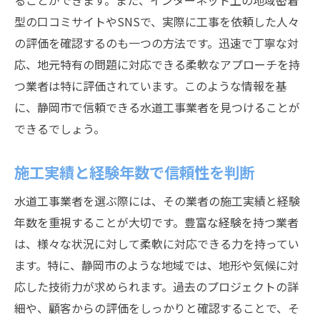
ることができます。また、インターネット上の地域密着
型の口コミサイトやSNSで、実際に工事を依頼した人々
業界団体への加盟状況を確認する理由
の評価を確認するのも一つの方法です。迅速で丁寧な対
静岡市の地形と気候に適応した水道工事技術を
応、地元特有の問題に対応できる柔軟なアプローチを持
持つ業者を見つける方法
つ業者は特に評価されています。このような情報を基
地形特性に応じた水道工事の事例
に、静岡市で信頼できる水道工事業者を見つけることが
気候変動に対応する最新技術の解説
できるでしょう。
地域独自の課題を克服する技術力
自然災害対策を重視した施工の重要性
施工実績と経験年数で信頼性を判断
気候に適した材料選定のポイント
水道工事業者を選ぶ際には、その業者の施工実績と経験
ローカルニーズに応える柔軟な施工提案
年数を重視することが大切です。豊富な経験を持つ業者
最新技術を駆使した静岡市の水道工事業者の選
は、様々な状況に対して柔軟に対応できる力を持ってい
び方
ます。特に、静岡市のような地域では、地形や気候に対
最新設備を導入する業者の特徴
応した技術力が求められます。過去のプロジェクトの詳
細や、顧客からの評価をしっかりと確認することで、そ
デジタルトランスフォーメーションの進化