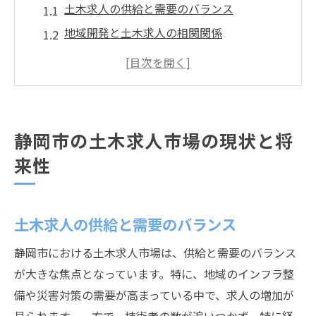
土木求人の供給と需要のバランス
地域開発と土木求人の相関関係
静岡市の土木技術者の雇用動向
将来のインフラプロジェクトと求人予測
地域経済が土木求人に与える影響
静岡市の土木セクターが直面する課題
静岡市の土木求人市場の現状と将
土木業界でキャリアを広げる静岡市の魅力
来性
静岡市での土木業界のキャリアパス
地域特有のプロジェクトへの参画機会
土木求人の供給と需要のバランス
静岡市における土木技術者の生活水準
地元企業と連携するメリット
静岡市における土木求人市場は、供給と需要のバランス
静岡市の経済成長と土木キャリア
が大きな焦点となっています。特に、地域のインフラ整
備や災害対策の需要が高まっている中で、求人の増加が
地域資源を活用した土木開発の魅力