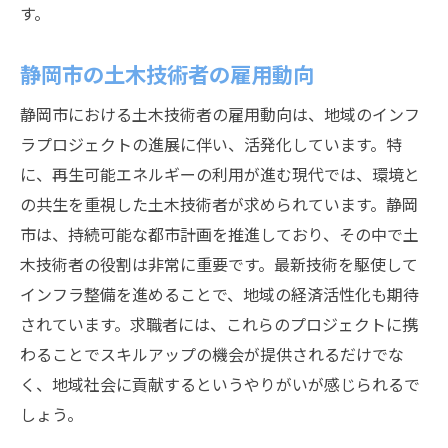
す。
静岡市の労働市場での成功戦略
静岡市で土木キャリアを築くための必須スキル
静岡市の土木技術者の雇用動向
とは
静岡市における土木技術者の雇用動向は、地域のインフ
土木技術者に求められる基本スキル
ラプロジェクトの進展に伴い、活発化しています。特
静岡市特有の環境に対応する知識
に、再生可能エネルギーの利用が進む現代では、環境と
土木キャリアでの成功に必要なソフトスキ
の共生を重視した土木技術者が求められています。静岡
ル
市は、持続可能な都市計画を推進しており、その中で土
技術者としての成長を促す資格と学位
木技術者の役割は非常に重要です。最新技術を駆使して
インフラ整備を進めることで、地域の経済活性化も期待
実務経験とオンザジョブトレーニングの重
されています。求職者には、これらのプロジェクトに携
要性
わることでスキルアップの機会が提供されるだけでな
静岡市での土木業界のトレンドに対応する
く、地域社会に貢献するというやりがいが感じられるで
ために
しょう。
地域の特性を活かした静岡市の土木求人の探し