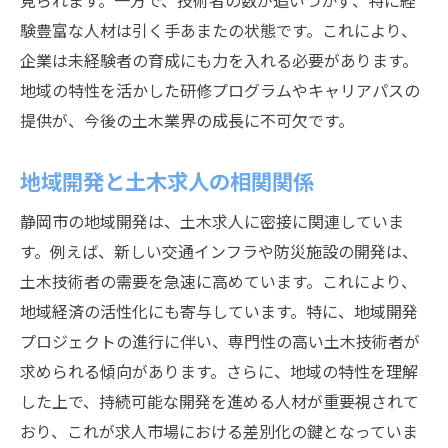
見られます。一方で、技術者の数が追いつかず、特に経
未経験者に優しい静岡市の土木求人特集
験豊富な人材は引く手あまたの状態です。これにより、
未経験者向け研修プログラムの紹介
企業は未経験者の育成にも力を入れる必要があります。
土木業界未経験者のキャリアサポート
地域の特性を活かした研修プログラムやキャリアパスの
初めての土木求人探しのポイント
提供が、今後の土木業界の成長に不可欠です。
未経験者歓迎の土木求人の見つけ方
キャリアチェンジへのサポート体制
地域開発と土木求人の相関関係
静岡市の土木業界での成長ストーリー
静岡市の地域開発は、土木求人に密接に関連していま
土木求人を探す際に重視すべきポイント静岡市
す。例えば、新しい交通インフラや防災施設の開発は、
版
土木技術者の需要を急速に高めています。これにより、
求人情報確認時の重要チェックポイント
地域経済の活性化にも寄与しています。特に、地域開発
プロジェクトの進行に伴い、専門性の高い土木技術者が
給与・待遇以外に注目すべき要素
求められる傾向があります。さらに、地域の特性を理解
静岡市における土木求人の選び方
した上で、持続可能な開発を進める人材が重要視されて
企業文化と職場環境の重要性
おり、これが求人市場における差別化の鍵となっていま
応募前に知っておくべき土木業界の現実