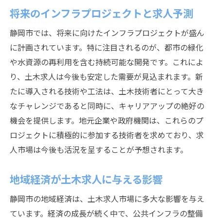
方
将来のインフラプロジェクトと求人予測
地域密着型求人サイトの活用法
静岡市では、将来に向けたインフラプロジェクトが盛ん
静岡市独自の土木プロジェクト情報の入手
に計画されています。特に注目されるのが、都市の緑化
方法
や水資源の再利用を含む持続可能な開発です。これによ
地元企業への直接アプローチの利点
り、土木求人は今後も安定した需要が見込まれます。新
ネットワーキングを活用した求人探索
たに導入される技術や工法は、土木技術者にとって大き
静岡市の土木業界に特化した職業紹介所
なチャレンジであると同時に、キャリアアップの絶好の
地域のニュースを通じた求人情報の収集
機会を提供します。地元企業や政府機関は、これらのプ
静岡市での土木キャリアアップのための研修制
ロジェクトに積極的に参加する技術者を求めており、求
度紹介
人市場は今後も活況を呈することが予想されます。
企業内部研修と外部講座の選び方
地域経済が土木求人に与える影響
技術向上のためのオンラインリソース
キャリアアップに役立つ資格取得プログラ
静岡市の地域経済は、土木求人市場に多大な影響を与え
ム
ています。経済の成長が続く中で、公共インフラの整備