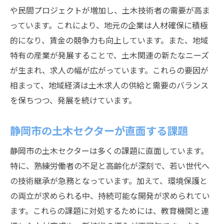
や民間プロジェクトが増加し、土木技術者の需要が高ま
静岡市の土木技術者向けセミナーの紹介
っています。これにより、地元の企業は人材確保に積極
土木業界での実践的なスキルを磨くために
的になり、賃金の競争力も向上しています。また、地域
研修参加者の体験談を活かす方法
特有の産業が発展することで、土木関連の新たなニーズ
土木業界の未来を担う人材を求める静岡市の魅
が生まれ、求人の幅が広がっています。これらの要因が
力
相まって、地域経済は土木求人の供給と需要のバランス
次世代技術者の育成への取り組み
を保ちつつ、発展を続けています。
地域社会と連携した人材開発施策
若い技術者に対する支援プログラム
静岡市の土木セクターが直面する課題
静岡市の土木業界でのリーダーシップ育成
静岡市の土木セクターは多くの課題に直面しています。
地元大学とのコラボレーションの可能性
特に、熟練労働者の不足と高齢化が深刻で、若い世代へ
未来の土木技術者に求められる資質
の技術継承が急務となっています。加えて、環境保護と
の両立が求められる中、持続可能な開発が求められてい
ます。これらの課題に対処するためには、教育機関と連