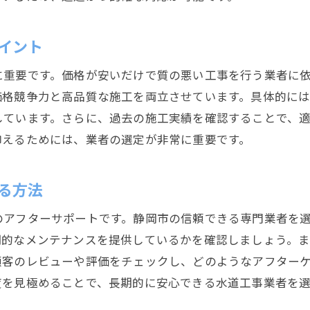
顧客への報告とコミュニケーション
水道工事で信頼できる専門業者の見つけ方
イント
口コミとレビューを活用した業者探し
に重要です。価格が安いだけで質の悪い工事を行う業者に
地元での実績を確認する方法
価格競争力と高品質な施工を両立させています。具体的に
業者の資格と認証をチェックする
しています。さらに、過去の施工実績を確認することで、
相談時に見極めるべき業者の姿勢
抑えるためには、業者の選定が非常に重要です。
見積もりの透明性とその重要性
業者選びで注意すべき落とし穴
る方法
地域特化型の水道工事が注目される理由
のアフターサポートです。静岡市の信頼できる専門業者を
地域密着のサービスがもたらす安心感
期的なメンテナンスを提供しているかを確認しましょう。
地域の特性に合った施工方法の強み
顧客のレビューや評価をチェックし、どのようなアフター
地元企業との連携による迅速な対応
度を見極めることで、長期的に安心できる水道工事業者を
地域の文化や風土を尊重したアプローチ