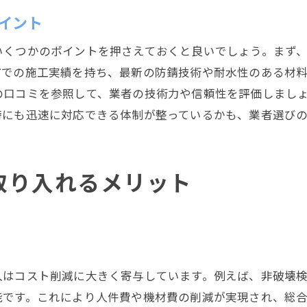
地域貢献活動を通じた信頼関係の構築
イント
地元住民の声を反映したサービスの提供
いくつかのポイントを押さえておくと良いでしょう。まず
水道工事における安全対策とその重要性
市での施工実績を持ち、最新の防錆技術や耐水性のある材
工事中の事故を防ぐための対策
の口コミを参照して、業者の技術力や信頼性を評価しまし
作業員の安全確保のための研修
時にも迅速に対応できる体制が整っているかも、業者選び
安全基準に基づく施工管理
災害時に備えた非常時対応策
取り入れるメリット
安全性向上のための最新機器導入
地域住民の安全を守るための工夫
静岡市での水道工事の未来を見据えて
持続可能な水道インフラの構築
次世代技術への対応とその準備
入はコスト削減に大きく寄与しています。例えば、非破壊
能です。これにより人件費や機材費の削減が実現され、総
地域社会との協働による未来展望