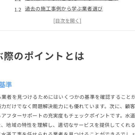
過去の施工事例から学ぶ業者選び
地域特性を考慮したサービスの重要性
価格競争力と質のバランスを見るポイント
アフターサポートの充実度を確認する方法
業者の技術力を見極めるチェックポイント
ぶ際のポイントとは
水道工事の最新技術を取り入れるメリット
最新技術がもたらすコスト削減効果
環境に配慮した技術の導入事例
基準
耐久性を高める新素材の活用法
る業者を見つけるためにはいくつかの基準を確認すること
施工時間を短縮する技術革新
術力だけでなく問題解決能力にも優れています。次に、顧
省エネ技術が与える長期的メリット
るアフターサポートの充実度もチェックポイントです。水
最新技術導入による安全性の向上
た、地域の特性を理解し、適切なサービスを提供してくれ
て水道工事を任せられる業者を見つけることができるでし