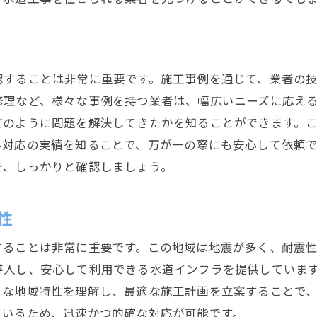
静岡市の地形が水道工事に与える影響
地形に応じた設計の重要性
高低差を考慮した水道配管の工夫
地質に合った施工方法の選択
認することは非常に重要です。施工事例を通じて、業者の
都市計画と水道工事の関連性
修理など、様々な事例を持つ業者は、幅広いニーズに応え
どのように問題を解決してきたかを知ることができます。
自然災害に備えた対策の必要性
ル対応の実績を知ることで、万が一の際にも安心して依頼
地形を活かした水資源管理の方法
で、しっかりと確認しましょう。
専門業者が教える静岡市での水道工事の流れ
事前調査の重要性とその方法
性
施工計画の策定とそのポイント
することは非常に重要です。この地域は地震が多く、耐震
現場での施工プロセスを理解する
導入し、安心して利用できる水道インフラを提供していま
工事後の点検とメンテナンスの流れ
うな地域特性を理解し、最適な施工計画を立案することで
トラブルシューティングの方法
ているため、迅速かつ的確な対応が可能です。