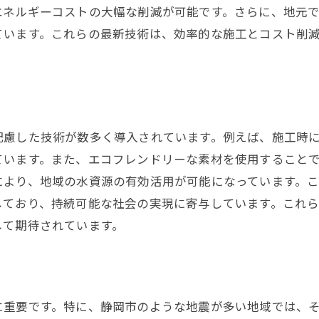
エネルギーコストの大幅な削減が可能です。さらに、地元
環境保護と経済発展の両立を目指して
ています。これらの最新技術は、効率的な施工とコスト削
新しい水道資源管理の取り組み
地域のニーズを反映した未来の水道計画
配慮した技術が数多く導入されています。例えば、施工時
ています。また、エコフレンドリーな素材を使用すること
により、地域の水資源の有効活用が可能になっています。
しており、持続可能な社会の実現に寄与しています。これ
して期待されています。
に重要です。特に、静岡市のような地震が多い地域では、