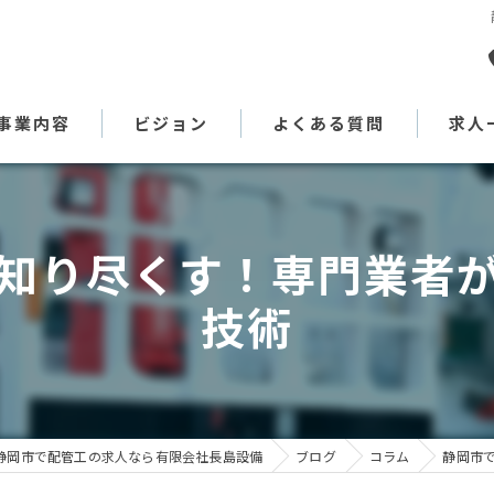
事業内容
ビジョン
よくある質問
求人
代表あいさつ
知り尽くす！専門業者
技術
静岡市で配管工の求人なら有限会社長島設備
ブログ
コラム
静岡市