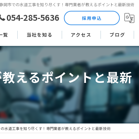
静岡市での水道工事を知り尽くす！専門業者が教えるポイントと最新技術
054-285-5636
採用申込
一覧
当社を知る
アクセス
ブログ
土木作業員
コラム
が教えるポイントと最新
現場監督
未経験
直行直帰
週休二日制
での水道工事を知り尽くす！専門業者が教えるポイントと最新技術