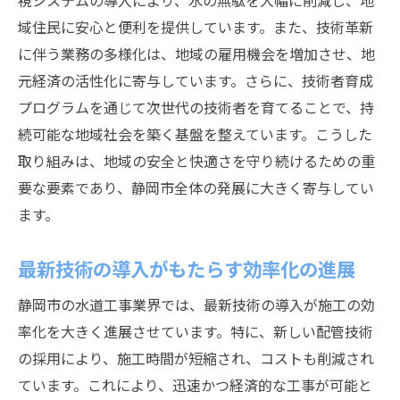
視システムの導入により、水の無駄を大幅に削減し、地
域住民に安心と便利を提供しています。また、技術革新
住民参加型の技術革新プロジェクト
に伴う業務の多様化は、地域の雇用機会を増加させ、地
持続可能な水道工事技術が静岡市にもたらす利
元経済の活性化に寄与しています。さらに、技術者育成
点
プログラムを通じて次世代の技術者を育てることで、持
環境負荷を軽減する新技術の紹介
続可能な地域社会を築く基盤を整えています。こうした
コスト削減と効率化の両立を目指す取り組
取り組みは、地域の安全と快適さを守り続けるための重
み
要な要素であり、静岡市全体の発展に大きく寄与してい
水資源の有効利用を促進する技術
ます。
持続可能なインフラ整備の重要性
地域経済へのポジティブな影響
最新技術の導入がもたらす効率化の進展
持続可能性を考慮した技術者育成プログラ
静岡市の水道工事業界では、最新技術の導入が施工の効
ム
率化を大きく進展させています。特に、新しい配管技術
最新技術で水道工事を進化させる静岡市の取り
の採用により、施工時間が短縮され、コストも削減され
組み
ています。これにより、迅速かつ経済的な工事が可能と