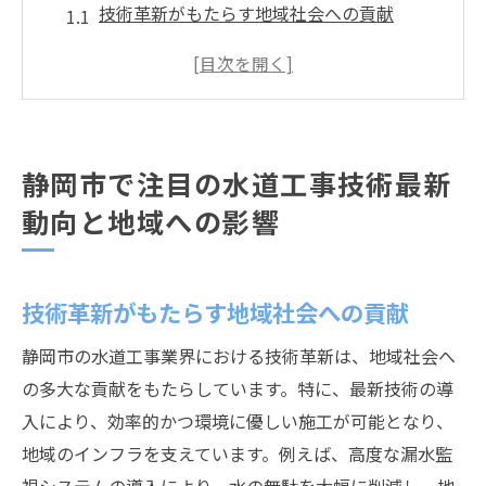
技術革新がもたらす地域社会への貢献
最新技術の導入がもたらす効率化の進展
地元企業と協力した技術開発の事例
水道工事技術の進歩が環境に与える影響
地域住民との連携による技術革新の成功事
静岡市で注目の水道工事技術最新
例
動向と地域への影響
技術革新による災害対策の強化
水道工事技術の革新が導く静岡市の未来図
未来を見据えた持続可能な水道工事のビジ
技術革新がもたらす地域社会への貢献
ョン
静岡市の水道工事業界における技術革新は、地域社会へ
スマートテクノロジーの導入事例
の多大な貢献をもたらしています。特に、最新技術の導
地域特性を考慮した革新的技術の採用
入により、効率的かつ環境に優しい施工が可能となり、
水道インフラの近代化とその利点
地域のインフラを支えています。例えば、高度な漏水監
革新技術による安全性と衛生管理の向上