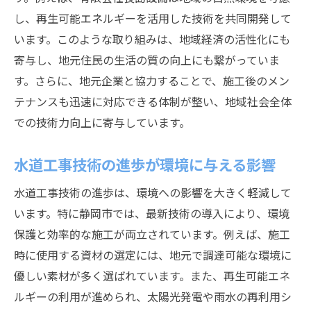
自然災害に強いインフラ整備の重要性
し、再生可能エネルギーを活用した技術を共同開発して
静岡市の水道工事技術革新で地域インフラを強
います。このような取り組みは、地域経済の活性化にも
化
寄与し、地元住民の生活の質の向上にも繋がっていま
地域のインフラニーズに応える技術革新
す。さらに、地元企業と協力することで、施工後のメン
耐震性を高める新技術の実装
テナンスも迅速に対応できる体制が整い、地域社会全体
地域特有の課題への技術的アプローチ
での技術力向上に寄与しています。
持続可能な都市インフラの構築
水道工事技術の進歩が環境に与える影響
地域社会の安全を守る革新的技術
インフラ整備による地域振興の可能性
水道工事技術の進歩は、環境への影響を大きく軽減して
技術者が挑む！静岡市での水道工事技術の最新
います。特に静岡市では、最新技術の導入により、環境
トレンド
保護と効率的な施工が両立されています。例えば、施工
技術者が直面する課題とその解決策
時に使用する資材の選定には、地元で調達可能な環境に
優しい素材が多く選ばれています。また、再生可能エネ
最新技術を取り入れたトレーニングプログ
ルギーの利用が進められ、太陽光発電や雨水の再利用シ
ラム