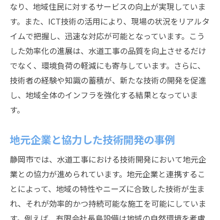
最新技術のテストと評価のプロセス
なり、地域住民に対するサービスの向上が実現していま
す。また、ICT技術の活用により、現場の状況をリアルタ
技術者のスキル向上を支える教育プログラ
イムで把握し、迅速な対応が可能となっています。こう
ム
した効率化の進展は、水道工事の品質を向上させるだけ
成功したプロジェクトとその教訓
でなく、環境負荷の軽減にも寄与しています。さらに、
新技術による施工スピードの向上
技術者の経験や知識の蓄積が、新たな技術の開発を促進
革新的な工法の実用化事例
し、地域全体のインフラを強化する結果となっていま
水道工事におけるデジタル化の進展
す。
環境に優しい水道工事技術と静岡市の未来
エコフレンドリーな材料の選定基準
地元企業と協力した技術開発の事例
環境保護を重視した工法の導入
静岡市では、水道工事における技術開発において地元企
再生可能エネルギーを活用した施工
業との協力が進められています。地元企業と連携するこ
環境保護活動と技術革新の融合
とによって、地域の特性やニーズに合致した技術が生ま
れ、それが効率的かつ持続可能な施工を可能にしていま
地元環境団体との協働による環境改善
す。例えば、有限会社長島設備は地域の自然環境を考慮