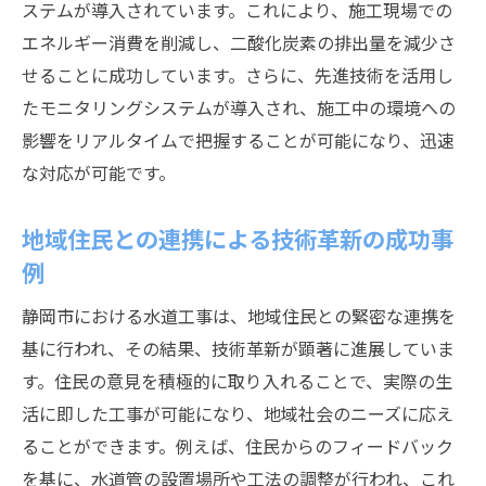
ステムが導入されています。これにより、施工現場での
新技術の導入による現場の変化
エネルギー消費を削減し、二酸化炭素の排出量を減少さ
革新を支える技術者の役割
せることに成功しています。さらに、先進技術を活用し
技術者コミュニティによる情報交換の場
たモニタリングシステムが導入され、施工中の環境への
水道工事分野におけるキャリアパスの新展
影響をリアルタイムで把握することが可能になり、迅速
開
な対応が可能です。
未来を見据えた静岡市の水道工事技術と持続可
能性の追求
地域住民との連携による技術革新の成功事
長期的ビジョンに基づく技術戦略
例
持続可能な開発目標の実現に向けた取り組
静岡市における水道工事は、地域住民との緊密な連携を
み
基に行われ、その結果、技術革新が顕著に進展していま
市民と共に創る未来のインフラ
す。住民の意見を積極的に取り入れることで、実際の生
最新技術が実現する新たな可能性
活に即した工事が可能になり、地域社会のニーズに応え
ることができます。例えば、住民からのフィードバック
持続可能性を追求するための国際協力
を基に、水道管の設置場所や工法の調整が行われ、これ
未来をリードする技術者たちの挑戦