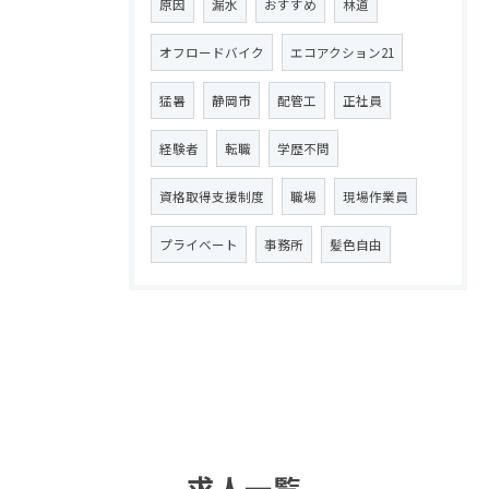
原因
漏水
おすすめ
林道
オフロードバイク
エコアクション21
猛暑
静岡市
配管工
正社員
経験者
転職
学歴不問
資格取得支援制度
職場
現場作業員
プライベート
事務所
髪色自由
求人一覧