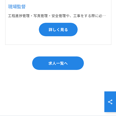
現場監督
工程進捗管理・写真管理・安全管理や、工事をする際に必要な各種書類作成・届出 (申請) などの現場管理業務をお任せします。遅れている箇所のサポートに入るなど、臨機応変な対応が必要になります。
詳しく見る
求人一覧へ