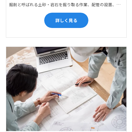
掘削と呼ばれる土砂・岩石を掘り取る作業、配管の設置、埋戻しの順に手作業と機械作業の併用をして行います。また、作業に使用する管材料の運搬作業も、機械と手作業にて行っています。
詳しく見る