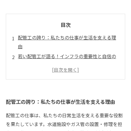
目次
配管工の誇り：私たちの仕事が生活を支える理
由
若い配管工が語る！インフラの重要性と自信の
持ち方
熟練の技術者から学ぶ：充実したキャリアを築
く秘訣
業界の未来を見据えて：配管工スキルの進化
配管工の誇り：私たちの仕事が生活を支える理由
誇り高き配管工たちの物語：キャリアの旅を共
に歩もう
配管工の仕事は、私たちの日常生活を支える重要な役割
配管工の新世代：専門性を持って未来を切り開
を果たしています。水道施設やガス管の設置・修理を担