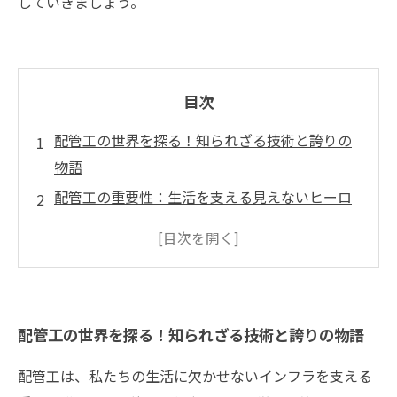
していきましょう。
目次
配管工の世界を探る！知られざる技術と誇りの
物語
配管工の重要性：生活を支える見えないヒーロ
ー
仕事の裏側に迫る：配管工の日常とその技術
挑戦の連続！トラブルシューティングを通じた
成長
配管工の世界を探る！知られざる技術と誇りの物語
未来の配管工：新しい技術と環境への挑戦
配管工としてのやりがい：現場でのリアルな体
配管工は、私たちの生活に欠かせないインフラを支える